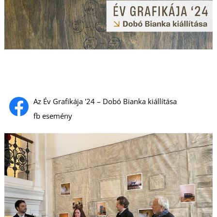
U
Az Év Grafikája '24 – Dobó Bianka kiállítása
fb esemény
Á