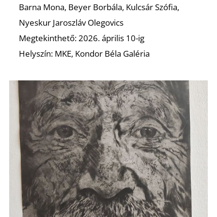
P
Barna Mona, Beyer Borbála, Kulcsár Szófia,
Nyeskur Jaroszláv Olegovics
Megtekinthető: 2026. április 10-ig
Helyszín: MKE, Kondor Béla Galéria
Z