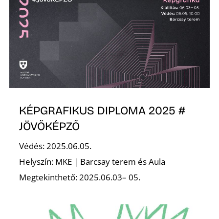
K
KÉPGRAFIKUS DIPLOMA 2025 #
E
JÖVŐKÉPZŐ
Védés: 2025.06.05.
Helyszín: MKE | Barcsay terem és Aula
Megtekinthető: 2025.06.03– 05.