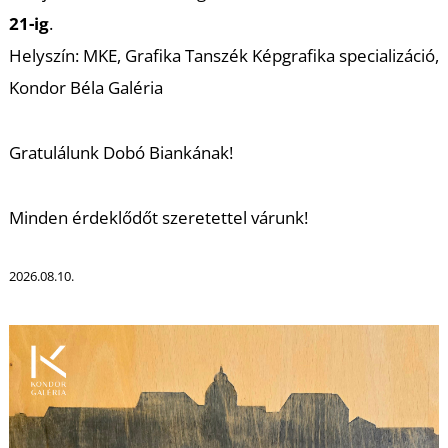
21-ig
.
Helyszín: MKE, Grafika Tanszék Képgrafika specializáció,
T
Kondor Béla Galéria
Gratulálunk Dobó Biankának!
Minden érdeklődőt szeretettel várunk!
2026.08.10.