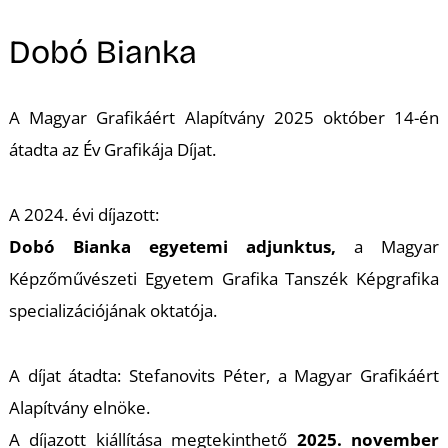
A
Dobó Bianka
A Magyar Grafikáért Alapítvány 2025 október 14-én
átadta az Év Grafikája Díjat.
A 2024. évi díjazott:
K
Dobó Bianka egyetemi adjunktus,
a Magyar
Képzőművészeti Egyetem
Grafika Tanszék Képgrafika
specializációjának oktatója.
A díjat átadta: Stefanovits Péter, a Magyar Grafikáért
Alapítvány elnöke.
A díjazott kiállítása megtekinthető
2025. november