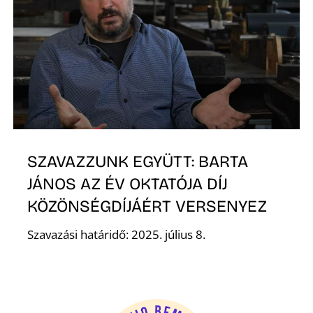
S
Z
SZAVAZZUNK EGYÜTT: BARTA
JÁNOS AZ ÉV OKTATÓJA DÍJ
KÖZÖNSÉGDÍJÁÉRT VERSENYEZ
Szavazási határidő: 2025. július 8.