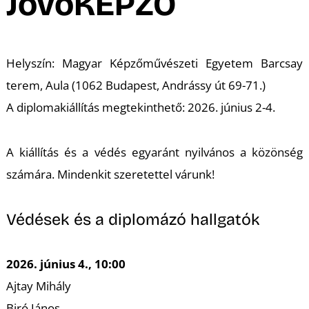
A
JövőKÉPZŐ
Helyszín: Magyar Képzőművészeti Egyetem Barcsay
terem, Aula (1062 Budapest, Andrássy út 69-71.)
A diplomakiállítás megtekinthető: 2026. június 2-4.
A kiállítás és a védés egyaránt nyilvános a közönség
számára. Mindenkit szeretettel várunk!
K
Védések és a diplomázó hallgatók
2026. június 4., 10:00
Ajtay Mihály
Biró János