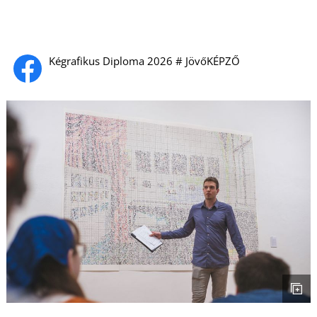
Á
Kégrafikus Diploma 2026 # JövőKÉPZŐ
L