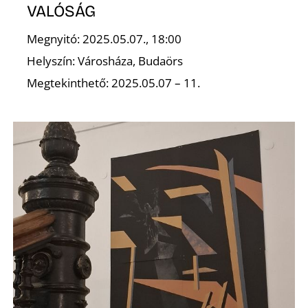
D
VALÓSÁG
Megnyitó: 2025.05.07., 18:00
Helyszín: Városháza, Budaörs
Megtekinthető: 2025.05.07 – 11.
O