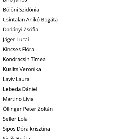
Bölöni Szidónia
Csintalan Anikó Bogáta
Dadányi Zsófia
Jáger Lucai
T
Kincses Flóra
Kondracsin Tímea
Kuslits Veronika
Laviv Laura
Lebeda Dániel
Martino Lívia
Öllinger Peter Zoltán
Seller Lola
Sipos Dóra krisztina
Sisák Beáta