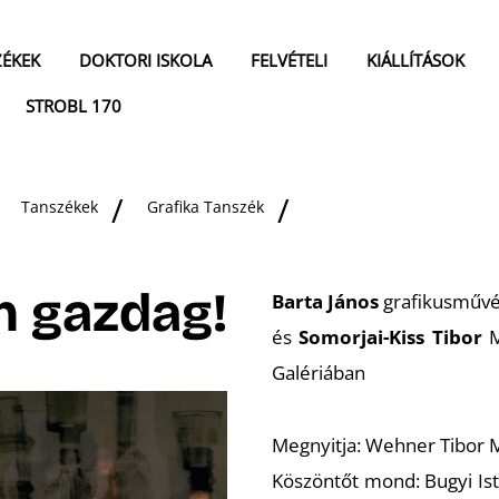
ZÉKEK
DOKTORI ISKOLA
FELVÉTELI
KIÁLLÍTÁSOK
STROBL 170
Tanszékek
Grafika Tanszék
n gazdag!
Barta János
grafikusművés
és
Somorjai-Kiss Tibor
M
Galériában
Megnyitja: Wehner Tibor M
Köszöntőt mond: Bugyi Ist