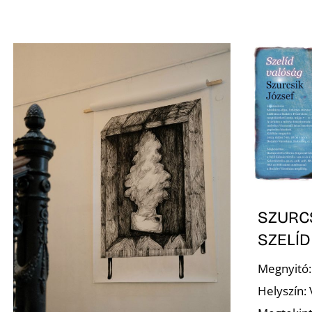
SZURCS
SZELÍ
Megnyitó:
Helyszín: