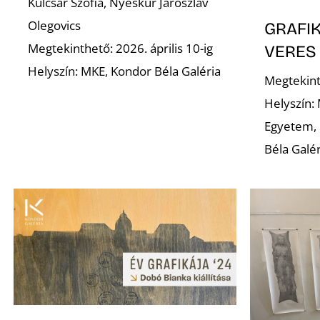
Kulcsár Szófia, Nyeskur Jaroszláv
Olegovics
GRAFIK
Megtekinthető: 2026. április 10-ig
VERES
Helyszín: MKE, Kondor Béla Galéria
Megtekint
Helyszín:
Egyetem, 
Béla Galér