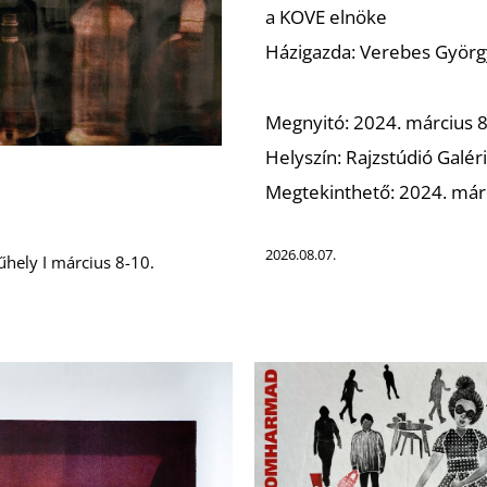
a KOVE elnöke
Házigazda: Verebes Györg
Megnyitó: 2024. március 8
Helyszín: Rajzstúdió Galér
Megtekinthető: 2024. márc
2026.08.07.
űhely I március 8-10.