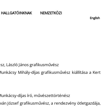
HALLGATÓINKNAK
NEMZETKÖZI
English
z, László János grafikusművész
unkácsy Mihály-díjas grafikusművész kiállítása a Kert
unkácsy-díjas író, művészettörténész
ván József grafikusművész, a rendezvény ötletgazdája,