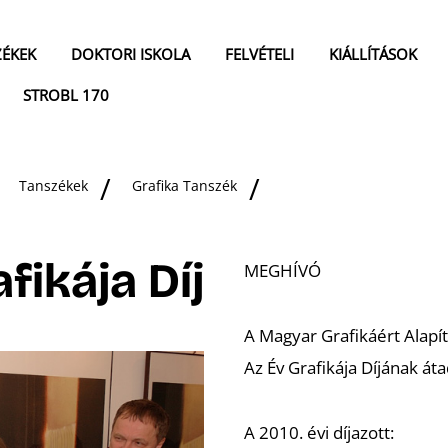
ZÉKEK
DOKTORI ISKOLA
FELVÉTELI
KIÁLLÍTÁSOK
STROBL 170
Tanszékek
Grafika Tanszék
fikája Díj
MEGHÍVÓ
A Magyar Grafikáért Alapí
Az Év Grafikája Díjának át
A 2010. évi díjazott: