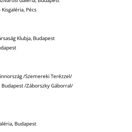
ivárosi Galéria, Budapest
Kisgaléria, Pécs
rsaság Klubja, Budapest
udapest
 Finnország /Szemereki Terézzel/
a, Budapest /Záborszky Gáborral/
aléria, Budapest