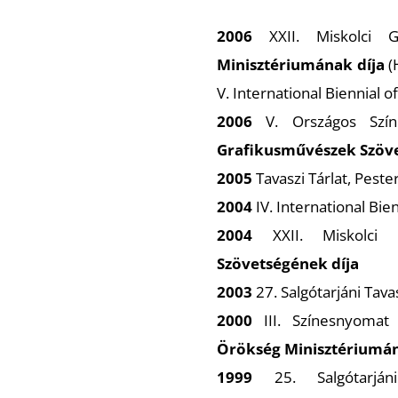
2006
XXII. Miskolci G
Minisztériumának díja
(
V. International Biennial o
2006
V. Országos Színe
Grafikusművészek Szöve
2005
Tavaszi Tárlat, Pest
2004
IV. International Bien
2004
XXII. Miskolci 
Szövetségének díja
2003
27. Salgótarjáni Tavas
2000
III. Színesnyomat 
Örökség Minisztériumán
1999
25. Salgótarján