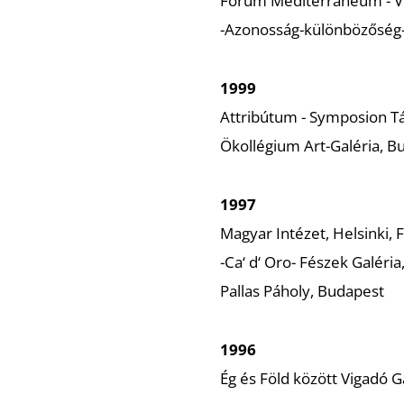
Forum Mediterráneum - Viz
-Azonosság-különbözőség- 
1999
Attribútum - Symposion Tá
Ökollégium Art-Galéria, B
1997
Magyar Intézet, Helsinki,
-Ca‘ d‘ Oro- Fészek Galéri
Pallas Páholy, Budapest
1996
Ég és Föld között Vigadó G