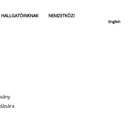
HALLGATÓINKNAK
NEMZETKÖZI
English
tvány
adására