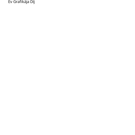
Év Grafikája Díj