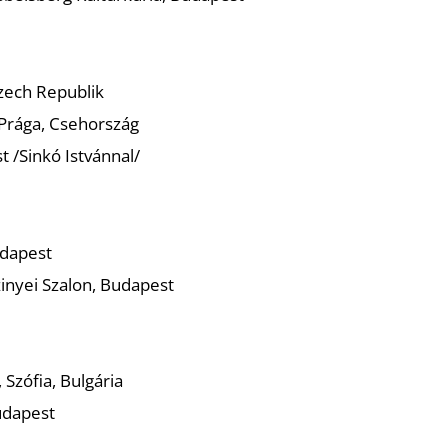
 Czech Republik
 Prága, Csehország
t /Sinkó Istvánnal/
udapest
inyei Szalon, Budapest
 Szófia, Bulgária
udapest