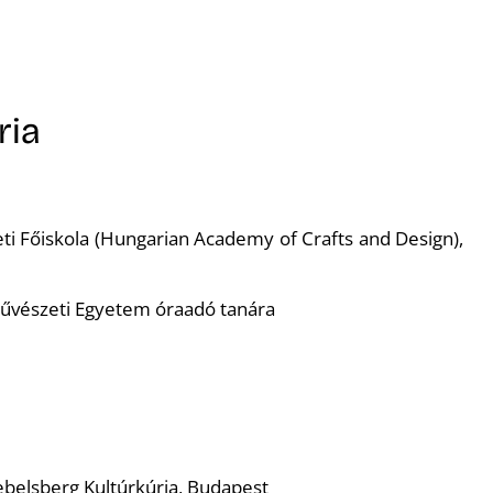
ria
i Főiskola (Hungarian Academy of Crafts and Design),
űvészeti Egyetem óraadó tanára
ebelsberg Kultúrkúria, Budapest