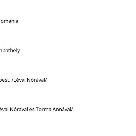
 Románia
mbathely
pest, /Lévai Nórával/
évai Nóraval és Torma Annával/