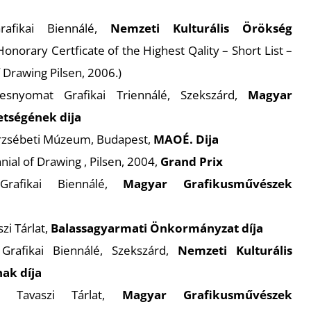
rafikai Biennálé,
Nemzeti Kulturális Örökség
Honorary Certficate of the Highest Qality – Short List –
f Drawing Pilsen, 2006.)
snyomat Grafikai Triennálé, Szekszárd,
Magyar
tségének dija
erzsébeti Múzeum, Budapest,
MAOÉ. Dija
nial of Drawing , Pilsen, 2004,
Grand Prix
Grafikai Biennálé,
Magyar Grafikusművészek
zi Tárlat,
Balassagyarmati Önkormányzat díja
Grafikai Biennálé, Szekszárd,
Nemzeti Kulturális
ak díja
i Tavaszi Tárlat,
Magyar Grafikusművészek