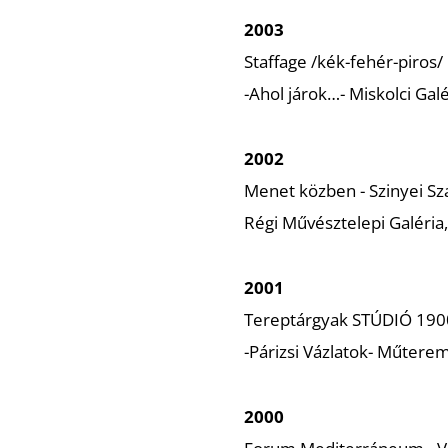
2003
Staffage /kék-fehér-piros/
-Ahol járok…- Miskolci Galé
2002
Menet közben - Szinyei Sz
Régi Művésztelepi Galéria
2001
Tereptárgyak STÚDIÓ 1900
-Párizsi Vázlatok- Műterem
2000