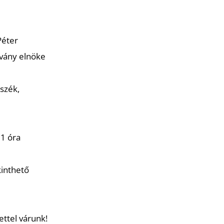
Péter
tvány elnöke
szék,
11 óra
kinthető
ttel várunk!