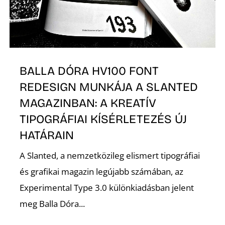
E
BALLA DÓRA HV100 FONT
REDESIGN MUNKÁJA A SLANTED
MAGAZINBAN: A KREATÍV
TIPOGRÁFIAI KÍSÉRLETEZÉS ÚJ
K
HATÁRAIN
A Slanted, a nemzetközileg elismert tipográfiai
és grafikai magazin legújabb számában, az
Experimental Type 3.0 különkiadásban jelent
meg Balla Dóra...