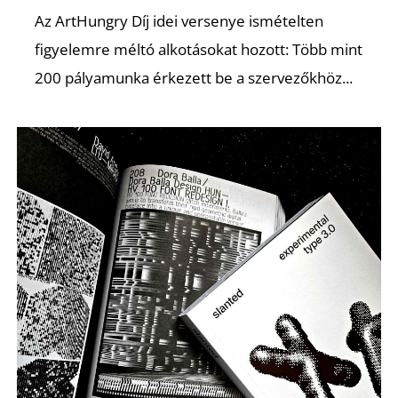
K
Az ArtHungry Díj idei versenye ismételten
figyelemre méltó alkotásokat hozott: Több mint
200 pályamunka érkezett be a szervezőkhöz...