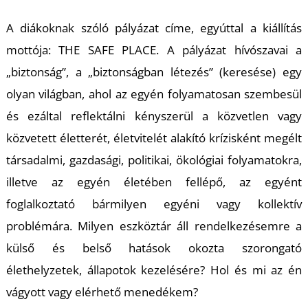
K
A diákoknak szóló pályázat címe, egyúttal a kiállítás
mottója: THE SAFE PLACE. A pályázat hívószavai a
„biztonság”, a „biztonságban létezés” (keresése) egy
olyan világban, ahol az egyén folyamatosan szembesül
és ezáltal reflektálni kényszerül a közvetlen vagy
közvetett életterét, életvitelét alakító krízisként megélt
társadalmi, gazdasági, politikai, ökológiai folyamatokra,
illetve az egyén életében fellépő, az egyént
foglalkoztató bármilyen egyéni vagy kollektív
problémára. Milyen eszköztár áll rendelkezésemre a
külső és belső hatások okozta szorongató
élethelyzetek, állapotok kezelésére? Hol és mi az én
vágyott vagy elérhető menedékem?