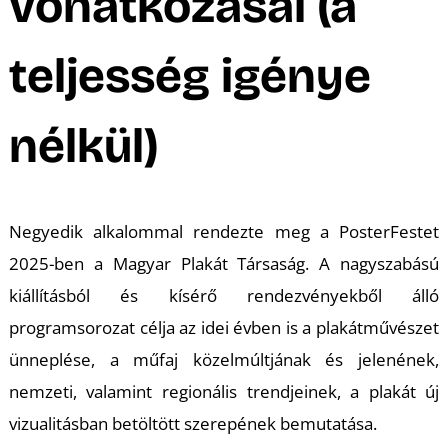
vonatkozásai (a
A
teljesség igénye
nélkül)
Negyedik alkalommal rendezte meg a PosterFestet
2025-ben a Magyar Plakát Társaság. A nagyszabású
kiállításból és kísérő rendezvényekből álló
programsorozat célja az idei évben is a plakátművészet
ünneplése, a műfaj közelmúltjának és jelenének,
nemzeti, valamint regionális trendjeinek, a plakát új
vizualitásban betöltött szerepének bemutatása.