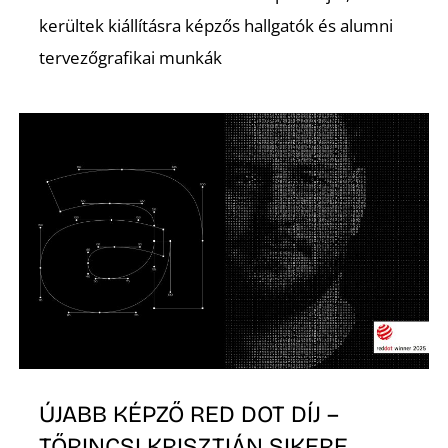
É
kerültek kiállításra képzős hallgatók és alumni
tervezőgrafikai munkák
P
ÚJABB KÉPZŐ RED DOT DÍJ –
TŐRINCSI KRISZTIÁN SIKERE