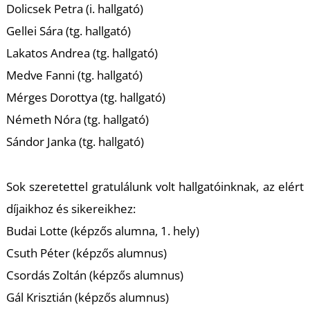
U
Dolicsek Petra (i. hallgató)
Gellei Sára (tg. hallgató)
Lakatos Andrea (tg. hallgató)
Medve Fanni (tg. hallgató)
Mérges Dorottya (tg. hallgató)
Németh Nóra (tg. hallgató)
Sándor Janka (tg. hallgató)
Á
Sok szeretettel gratulálunk volt hallgatóinknak, az elért
díjaikhoz és sikereikhez:
Budai Lotte (képzős alumna, 1. hely)
Csuth Péter (képzős alumnus)
Csordás Zoltán (képzős alumnus)
Gál Krisztián (képzős alumnus)