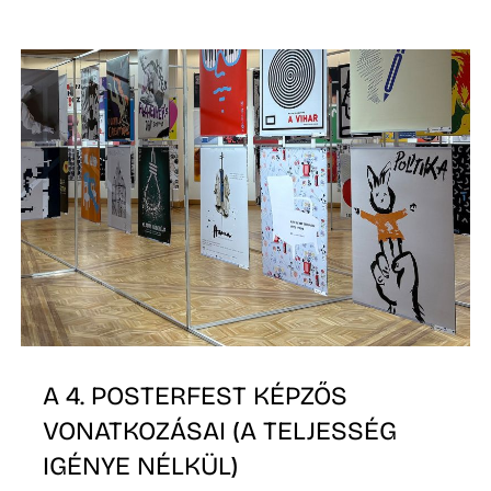
Z
A 4. POSTERFEST KÉPZŐS
VONATKOZÁSAI (A TELJESSÉG
IGÉNYE NÉLKÜL)