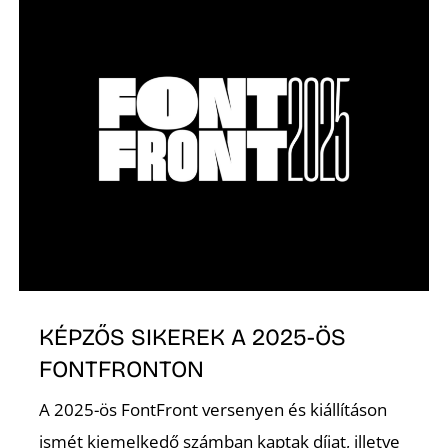
K
KÉPZŐS SIKEREK A 2025-ÖS
FONTFRONTON
A 2025-ös FontFront versenyen és kiállításon
ismét kiemelkedő számban kaptak díjat, illetve