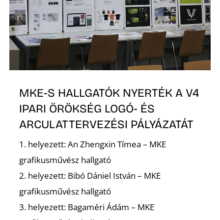
K
MKE-S HALLGATÓK NYERTÉK A V4
IPARI ÖRÖKSÉG LOGÓ- ÉS
ARCULATTERVEZÉSI PÁLYÁZATÁT
1. helyezett: An Zhengxin Tímea – MKE
grafikusművész hallgató
2. helyezett: Bibó Dániel István – MKE
grafikusművész hallgató
3. helyezett: Bagaméri Ádám – MKE