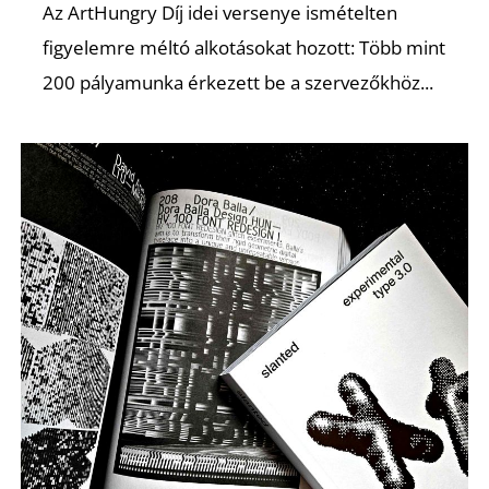
Az ArtHungry Díj idei versenye ismételten
figyelemre méltó alkotásokat hozott: Több mint
200 pályamunka érkezett be a szervezőkhöz...
Z