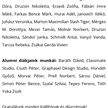
T
Dóra, Druzsin Nikoletta, Ecsedi Zsófia, Fábián Imre
Máté, Farkas Bence Márk, Hurai Adél, Janovich Ildikó,
Juhász Veronika, Marton Maximilian Slash Tiger, Mérges
M. Dorottya, Mezei Tamás, Molnár Norbert, Druzsin
Nikoletta, Sándor Janka, Schmidt Antal, Vanyó Vanda,
Tarcsa Rebeka, Zsákai Gerda Vivien
U
Alumni diákjaink munkái:
Baráth Dávid, Classmate
Studio, Csuth Péter, Graphasel Design Studio, Horváth
Győző, Morvai Péter, Prell Norbert, Sárosi Dániel,
Simon Péter Bence, Szalai Szilvia, Tepes Ferenc, Tóth
Yoka Zsolt
Gratulálunk minden kiállítónak és díjazottnak!