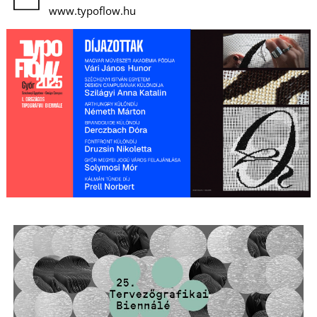
www.typoflow.hu
L