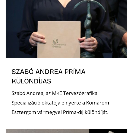
Z
SZABÓ ANDREA PRÍMA
KÜLÖNDÍJAS
Szabó Andrea, az MKE Tervezőgrafika
Specializáció oktatója elnyerte a Komárom-
Esztergom vármegyei Príma-díj különdíját.