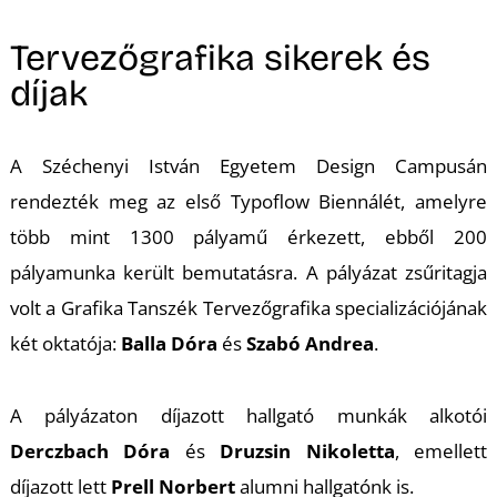
A
Tervezőgrafika sikerek és
díjak
A Széchenyi István Egyetem Design Campusán
rendezték meg az első Typoflow Biennálét, amelyre
több mint 1300 pályamű érkezett, ebből 200
pályamunka került bemutatásra. A pályázat zsűritagja
volt a Grafika Tanszék Tervezőgrafika specializációjának
két oktatója:
Balla Dóra
és
Szabó Andrea
.
A pályázaton díjazott hallgató munkák alkotói
Derczbach Dóra
és
Druzsin Nikoletta
, emellett
díjazott lett
Prell Norbert
alumni hallgatónk is.