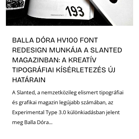
É
BALLA DÓRA HV100 FONT
REDESIGN MUNKÁJA A SLANTED
MAGAZINBAN: A KREATÍV
TIPOGRÁFIAI KÍSÉRLETEZÉS ÚJ
HATÁRAIN
A Slanted, a nemzetközileg elismert tipográfiai
és grafikai magazin legújabb számában, az
Experimental Type 3.0 különkiadásban jelent
meg Balla Dóra...