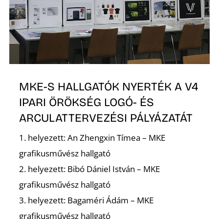
D
MKE-S HALLGATÓK NYERTÉK A V4
IPARI ÖRÖKSÉG LOGÓ- ÉS
ARCULATTERVEZÉSI PÁLYÁZATÁT
1. helyezett: An Zhengxin Tímea – MKE
grafikusművész hallgató
2. helyezett: Bibó Dániel István – MKE
grafikusművész hallgató
3. helyezett: Bagaméri Ádám – MKE
grafikusművész hallgató