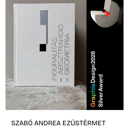
Ő
R
SZABÓ ANDREA EZÜSTÉRMET