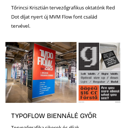
Tőrincsi Krisztián tervezőgrafikus oktatónk Red
Dot díjat nyert új MVM Flow font család
tervével.
K
TYPOFLOW BIENNÁLÉ GYŐR
Tervezőgrafika sikerek és díjak