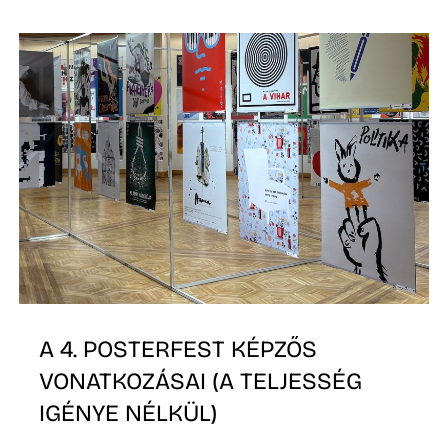
A
N
A 4. POSTERFEST KÉPZŐS
VONATKOZÁSAI (A TELJESSÉG
IGÉNYE NÉLKÜL)