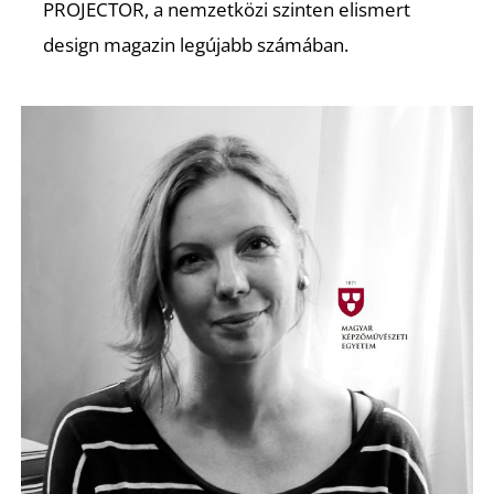
E
PROJECTOR, a nemzetközi szinten elismert
design magazin legújabb számában.
K