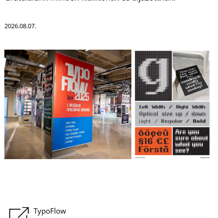
2026.08.07.
Á
TypoFlow