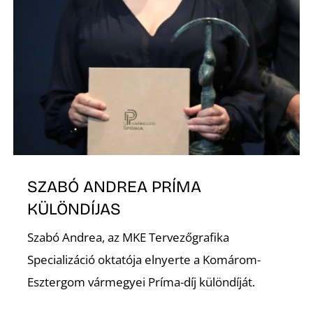
R
SZABÓ ANDREA PRÍMA
KÜLÖNDÍJAS
Szabó Andrea, az MKE Tervezőgrafika
Specializáció oktatója elnyerte a Komárom-
Esztergom vármegyei Príma-díj különdíját.