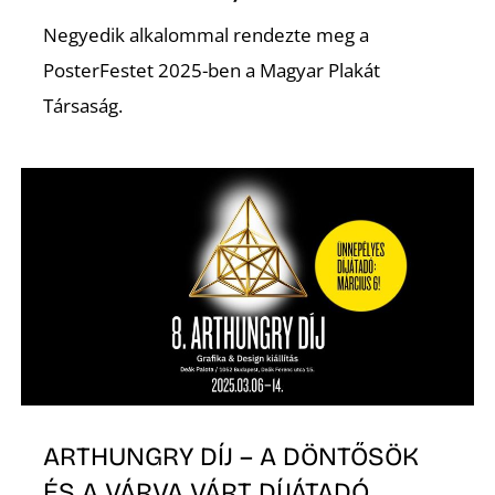
Z
Negyedik alkalommal rendezte meg a
PosterFestet 2025-ben a Magyar Plakát
Társaság.
É
ARTHUNGRY DÍJ – A DÖNTŐSÖK
ÉS A VÁRVA VÁRT DÍJÁTADÓ