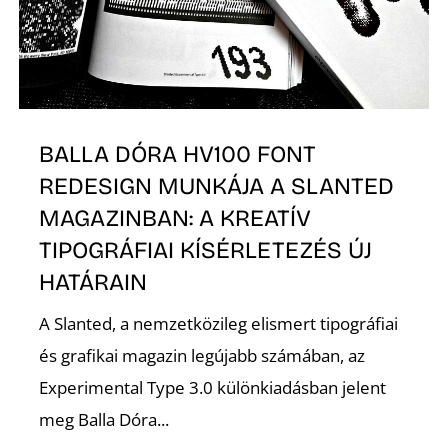
E
BALLA DÓRA HV100 FONT
REDESIGN MUNKÁJA A SLANTED
MAGAZINBAN: A KREATÍV
TIPOGRÁFIAI KÍSÉRLETEZÉS ÚJ
HATÁRAIN
A Slanted, a nemzetközileg elismert tipográfiai
és grafikai magazin legújabb számában, az
Experimental Type 3.0 különkiadásban jelent
meg Balla Dóra...