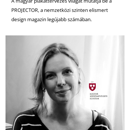
A magyar plakáttervezés világát mutatja be a
PROJECTOR, a nemzetközi szinten elismert
design magazin legújabb számában.