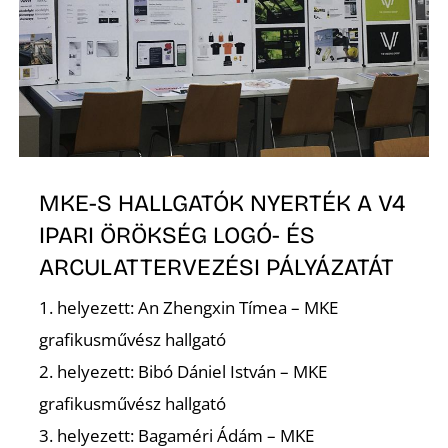
O
MKE-S HALLGATÓK NYERTÉK A V4
K
IPARI ÖRÖKSÉG LOGÓ- ÉS
ARCULATTERVEZÉSI PÁLYÁZATÁT
1. helyezett: An Zhengxin Tímea – MKE
grafikusművész hallgató
2. helyezett: Bibó Dániel István – MKE
grafikusművész hallgató
3. helyezett: Bagaméri Ádám – MKE