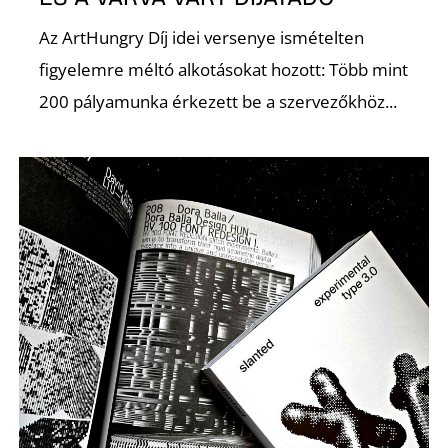
Az ArtHungry Díj idei versenye ismételten
figyelemre méltó alkotásokat hozott: Több mint
200 pályamunka érkezett be a szervezőkhöz...
K