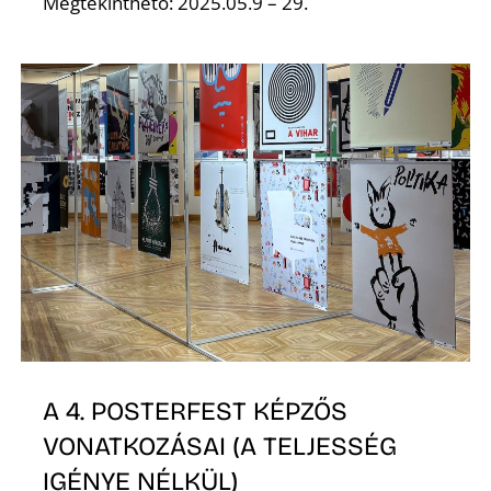
S
Megtekinthető: 2025.05.9 – 29.
A 4. POSTERFEST KÉPZŐS
VONATKOZÁSAI (A TELJESSÉG
IGÉNYE NÉLKÜL)