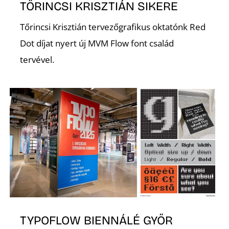
TŐRINCSI KRISZTIÁN SIKERE
Tőrincsi Krisztián tervezőgrafikus oktatónk Red
Dot díjat nyert új MVM Flow font család
P
tervével.
TYPOFLOW BIENNÁLÉ GYŐR