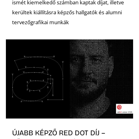
ismét kiemelkedő számban kaptak díjat, illetve
kerültek kiállításra képzős hallgatók és alumni
tervezőgrafikai munkák
É
ÚJABB KÉPZŐ RED DOT DÍJ –