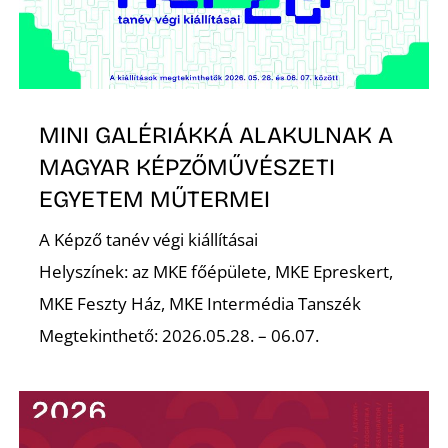
K
MINI GALÉRIÁKKÁ ALAKULNAK A
MAGYAR KÉPZŐMŰVÉSZETI
EGYETEM MŰTERMEI
A Képző tanév végi kiállításai
Helyszínek: az MKE főépülete, MKE Epreskert,
MKE Feszty Ház, MKE Intermédia Tanszék
Megtekinthető: 2026.05.28. – 06.07.