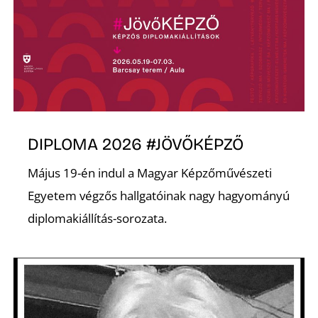
É
DIPLOMA 2026 #JÖVŐKÉPZŐ
P
Május 19-én indul a Magyar Képzőművészeti
Egyetem végzős hallgatóinak nagy hagyományú
diplomakiállítás-sorozata.