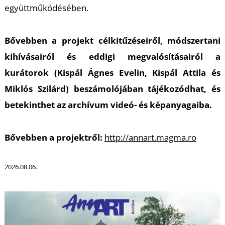
együttműködésében.
Bővebben a projekt célkitűzéseiről, módszertani
kihívásairól és eddigi megvalósításairól a
kurátorok (Kispál Ágnes Evelin, Kispál Attila és
L
Miklós Szilárd) beszámolójában tájékozódhat, és
betekinthet az archívum videó- és képanyagaiba.
Bővebben a projektről:
http://annart.magma.ro
2026.08.06.