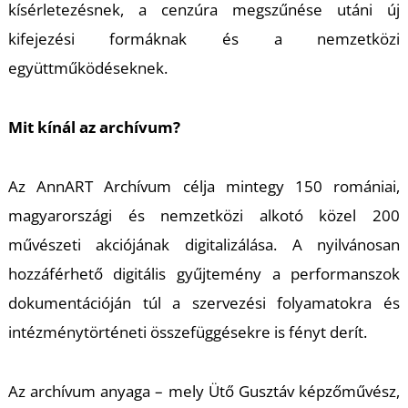
T
kísérletezésnek, a cenzúra megszűnése utáni új
kifejezési formáknak és a nemzetközi
együttműködéseknek.
Mit kínál az archívum?
Az AnnART Archívum célja mintegy 150 romániai,
magyarországi és nemzetközi alkotó közel 200
művészeti akciójának digitalizálása. A nyilvánosan
hozzáférhető digitális gyűjtemény a performanszok
dokumentációján túl a szervezési folyamatokra és
intézménytörténeti összefüggésekre is fényt derít.
Az archívum anyaga – mely Ütő Gusztáv képzőművész,