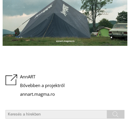
I
AnnART
Bővebben a projektről
annart.magma.ro