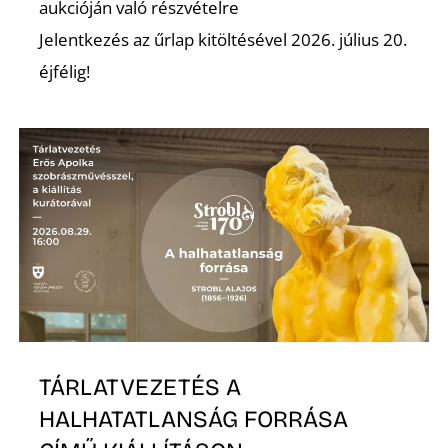
T
aukcióján való részvételre
Jelentkezés az űrlap kitöltésével 2026. július 20.
éjfélig!
A
TÁRLATVEZETÉS A
HALHATATLANSÁG FORRÁSA