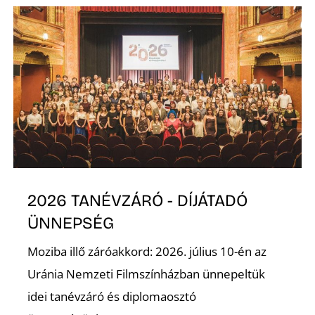
E
K
2026 TANÉVZÁRÓ - DÍJÁTADÓ
ÜNNEPSÉG
Moziba illő záróakkord: 2026. július 10-én az
Uránia Nemzeti Filmszínházban ünnepeltük
idei tanévzáró és diplomaosztó