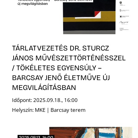
L
TÁRLATVEZETÉS DR. STURCZ
JÁNOS MŰVÉSZETTÖRTÉNÉSSZEL
/ TÖKÉLETES EGYENSÚLY –
BARCSAY JENŐ ÉLETMŰVE ÚJ
MEGVILÁGÍTÁSBAN
Időpont: 2025.09.18., 16:00
Helyszín: MKE | Barcsay terem