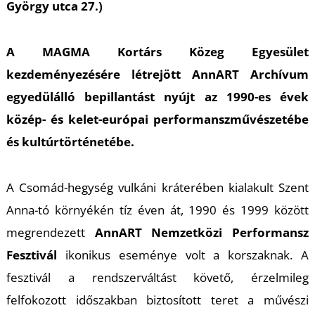
K
György utca 27.)
A MAGMA Kortárs Közeg Egyesület
kezdeményezésére létrejött AnnART Archívum
egyedülálló bepillantást nyújt az 1990-es évek
közép- és kelet-európai performanszművészetébe
és kultúrtörténetébe.
A Csomád-hegység vulkáni kráterében kialakult Szent
Anna-tó környékén tíz éven át, 1990 és 1999 között
megrendezett
AnnART Nemzetközi Performansz
Fesztivál
ikonikus eseménye volt a korszaknak. A
fesztivál a rendszerváltást követő, érzelmileg
felfokozott időszakban biztosított teret a művészi