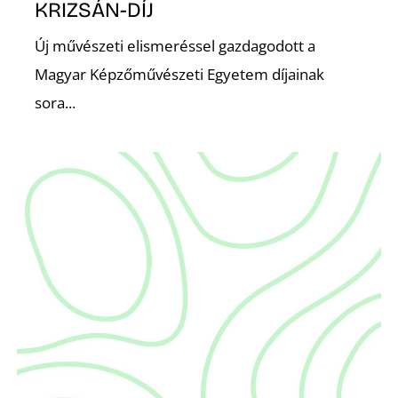
É
KRIZSÁN-DÍJ
Új művészeti elismeréssel gazdagodott a
Magyar Képzőművészeti Egyetem díjainak
sora...