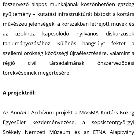
U
főszervező alapos munkájának köszönhetően gazdag
gyűjtemény – kutatási infrastruktúrát biztosít a kortárs
művészeti jelenségek, a korszakban létrejött művek és
az azokhoz kapcsolódó nyilvános diskurzusok
tanulmányozásához. Különös hangsúlyt fektet a
szellemi örökség közösségi újraélesztésére, valamint a
régió civil társadalmának önszerveződési
Á
törekvéseinek megértésére.
A projektről:
Az AnnART Archívum projekt a MAGMA Kortárs Közeg
Egyesület kezdeményezése, a sepsiszentgyörgyi
Székely Nemzeti Múzeum és az ETNA Alapítvány