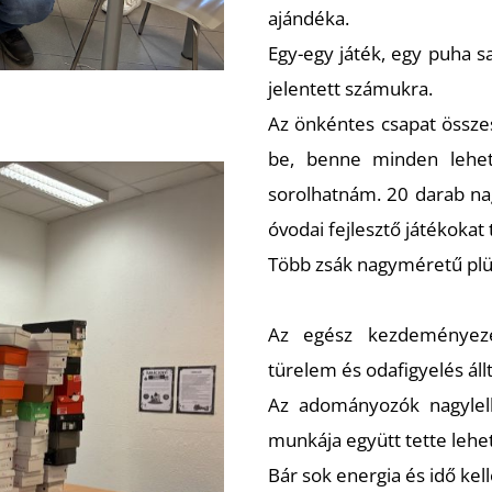
ajándéka.
Egy-egy játék, egy puha s
jelentett számukra.
Az önkéntes csapat össze
be, benne minden lehets
sorolhatnám. 20 darab na
óvodai fejlesztő játékokat 
Több zsák nagyméretű plüs
Az egész kezdeményezé
türelem és odafigyelés állt
Az adományozók nagylelk
munkája együtt tette lehe
Bár sok energia és idő kel