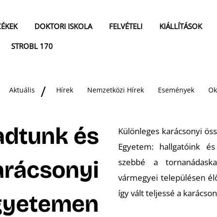
ZÉKEK
DOKTORI ISKOLA
FELVÉTELI
KIÁLLÍTÁSOK
STROBL 170
Aktuális
Hírek
Nemzetközi Hírek
Események
Ok
adtunk és
Különleges karácsonyi ös
Egyetem: hallgatóink és
arácsonyi
szebbé a tornanádask
vármegyei településen él
így vált teljessé a karácson
Egyetemen