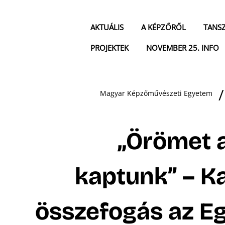
AKTUÁLIS
A KÉPZŐRŐL
TANS
PROJEKTEK
NOVEMBER 25. INFO
Magyar Képzőművészeti Egyetem
„Örömet 
kaptunk” – K
összefogás az 