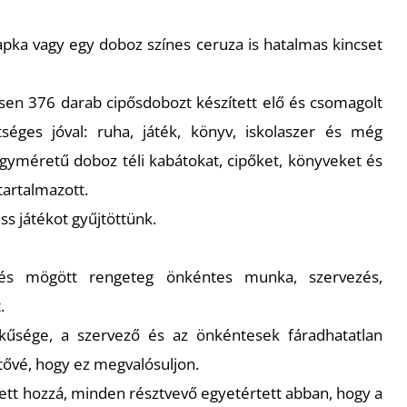
apka vagy egy doboz színes ceruza is hatalmas kincset
sen 376 darab cipősdobozt készített elő és csomagolt
éges jóval: ruha, játék, könyv, iskolaszer és még
gyméretű doboz téli kabátokat, cipőket, könyveket és
tartalmazott.
s játékot gyűjtöttünk.
s mögött rengeteg önkéntes munka, szervezés,
.
űsége, a szervező és az önkéntesek fáradhatatlan
tővé, hogy ez megvalósuljon.
lett hozzá, minden résztvevő egyetértett abban, hogy a