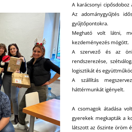
A karácsonyi cipősdoboz 
Az adománygyűjtés idő
gyűjtőpontokra.
Megható volt látni, m
kezdeményezés mögött.
A szervező és az önk
rendszerezése, szétválo
logisztikát és együttműköd
A szállítás megszerv
háttérmunkát igényelt.
A csomagok átadása vol
gyerekek megkapták a ko
látszott az őszinte öröm é