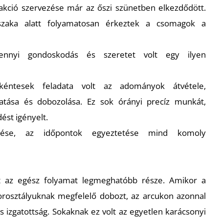
akció szervezése már az őszi szünetben elkezdődött.
szaka alatt folyamatosan érkeztek a csomagok a
ennyi gondoskodás és szeretet volt egy ilyen
éntesek feladata volt az adományok átvétele,
gatása és dobozolása. Ez sok órányi precíz munkát,
ést igényelt.
ezése, az időpontok egyeztetése mind komoly
t az egész folyamat legmeghatóbb része. Amikor a
rosztályuknak megfelelő dobozt, az arcukon azonnal
s izgatottság. Sokaknak ez volt az egyetlen karácsonyi