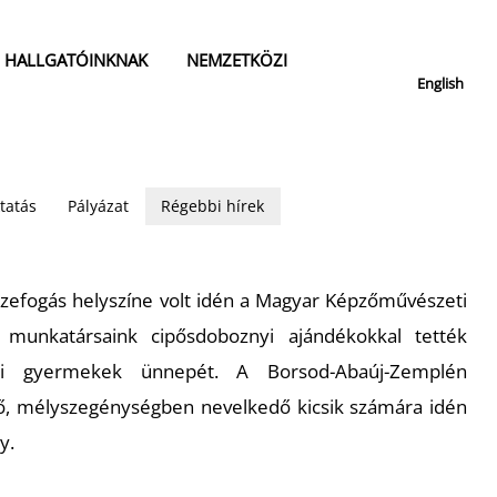
HALLGATÓINKNAK
NEMZETKÖZI
English
tatás
Pályázat
Régebbi hírek
szefogás helyszíne volt idén a Magyar Képzőművészeti
 munkatársaink cipősdoboznyi ajándékokkal tették
ai gyermekek ünnepét. A Borsod-Abaúj-Zemplén
ő, mélyszegénységben nevelkedő kicsik számára idén
y.