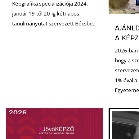
Képgrafika specializációja 2024.
január 19-től 20-ig kétnapos
tanulmányutat szervezett Bécsbe...
AJÁNLD
A KÉP
2026-ban 
hogy a sz
szervezet
1%-ával a
Egyeteme