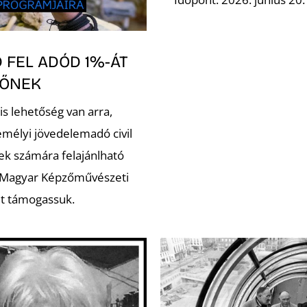
 FEL ADÓD 1%-ÁT
ZŐNEK
is lehetőség van arra,
emélyi jövedelemadó civil
ek számára felajánlható
 Magyar Képzőművészeti
t támogassuk.