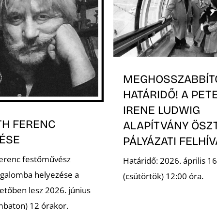
MEGHOSSZABBÍT
HATÁRIDŐ! A PET
IRENE LUDWIG
TH FERENC
ALAPÍTVÁNY ÖSZ
ÉSE
PÁLYÁZATI FELHÍ
Ferenc festőművész
Határidő: 2026. április 16
galomba helyezése a
(csütörtök) 12:00 óra.
etőben lesz 2026. június
mbaton) 12 órakor.