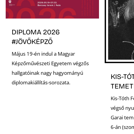
DIPLOMA 2026
#JÖVŐKÉPZŐ
Május 19-én indul a Magyar
Képzőművészeti Egyetem végzős
hallgatóinak nagy hagyományú
KIS-TÓ
diplomakiállítás-sorozata.
TEMET
Kis-Tóth 
végső nyu
Garai tem
6-án (szo