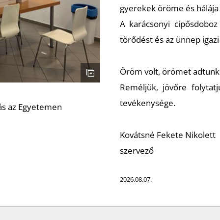
gyerekek öröme és hálája
A karácsonyi cipősdoboz
törődést és az ünnep igazi
Öröm volt, örömet adtunk
Reméljük, jövőre folyta
tevékenysége.
gás az Egyetemen
Kovátsné Fekete Nikolett
szervező
2026.08.07.