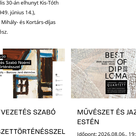
lis 30-án elhunyt Kis-Tóth
49. június 14.),
Mihály- és Kortárs-díjas
ész.
TVEZETÉS SZABÓ
MŰVÉSZET ÉS JA
ESTÉN
ZETTÖRTÉNÉSSZEL
Időpont: 2026.08.06., 19