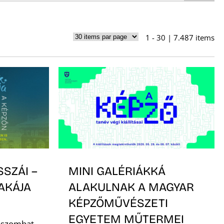
1 - 30 | 7.487 items
SSZÁI –
MINI GALÉRIÁKKÁ
AKÁJA
ALAKULNAK A MAGYAR
KÉPZŐMŰVÉSZETI
EGYETEM MŰTERMEI
. szombat