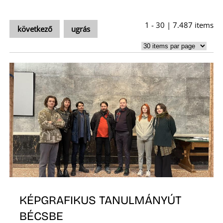
É
1 - 30 | 7.487 items
következő
ugrás
P
KÉPGRAFIKUS TANULMÁNYÚT
BÉCSBE