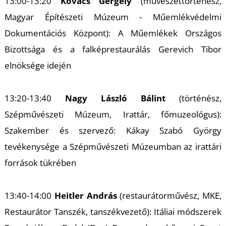
13:00-13:20
Kovács Gergely
(művészettörténész,
Magyar Építészeti Múzeum - Műemlékvédelmi
Dokumentációs Központ): A Műemlékek Országos
I
Bizottsága és a falképrestaurálás Gerevich Tibor
elnöksége idején
13:20-13:40
Nagy László Bálint
(történész,
Szépművészeti Múzeum, Irattár, főmuzeológus):
Szakember és szervező: Kákay Szabó György
tevékenysége a Szépművészeti Múzeumban az irattári
források tükrében
13:40-14:00
Heitler András
(restaurátorművész, MKE,
Restaurátor Tanszék, tanszékvezető): Itáliai módszerek