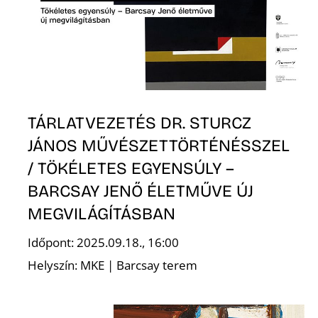
S
TÁRLATVEZETÉS DR. STURCZ
JÁNOS MŰVÉSZETTÖRTÉNÉSSZEL
/ TÖKÉLETES EGYENSÚLY –
BARCSAY JENŐ ÉLETMŰVE ÚJ
MEGVILÁGÍTÁSBAN
Időpont: 2025.09.18., 16:00
Helyszín: MKE | Barcsay terem