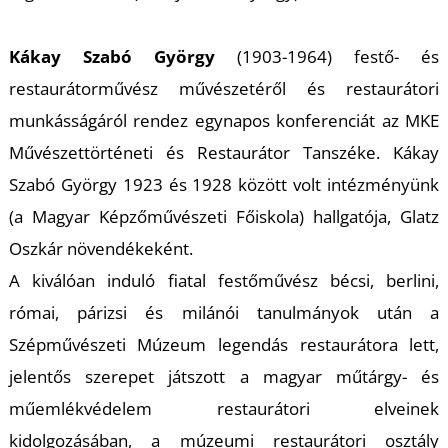
K
Kákay Szabó György
(1903-1964) festő- és
restaurátorművész művészetéről és restaurátori
munkásságáról rendez egynapos konferenciát az MKE
Művészettörténeti és Restaurátor Tanszéke. Kákay
Szabó György 1923 és 1928 között volt intézményünk
(a Magyar Képzőművészeti Főiskola) hallgatója, Glatz
Oszkár növendékeként.
A kiválóan induló fiatal festőművész bécsi, berlini,
római, párizsi és milánói tanulmányok után a
Szépművészeti Múzeum legendás restaurátora lett,
jelentős szerepet játszott a magyar műtárgy- és
műemlékvédelem restaurátori elveinek
kidolgozásában, a múzeumi restaurátori osztály