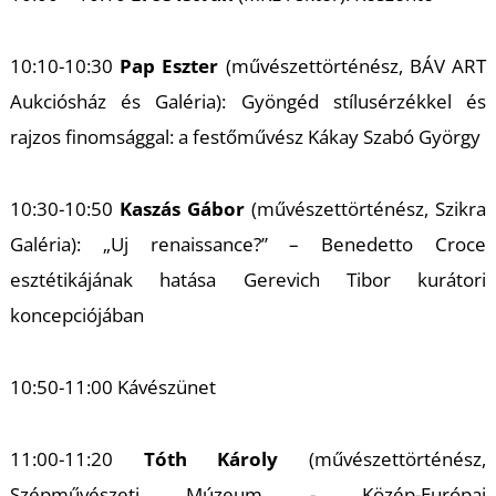
U
10:10-10:30
Pap Eszter
(művészettörténész, BÁV ART
Aukciósház és Galéria): Gyöngéd stílusérzékkel és
rajzos finomsággal: a festőművész Kákay Szabó György
10:30-10:50
Kaszás Gábor
(művészettörténész, Szikra
Á
Galéria): „Uj renaissance?” – Benedetto Croce
esztétikájának hatása Gerevich Tibor kurátori
koncepciójában
10:50-11:00 Kávészünet
11:00-11:20
Tóth Károly
(művészettörténész,
Szépművészeti Múzeum - Közép-Európai