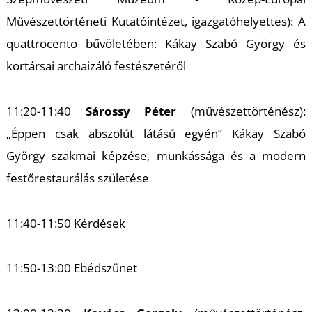
Művészettörténeti Kutatóintézet, igazgatóhelyettes): A
quattrocento bűvöletében: Kákay Szabó György és
kortársai archaizáló festészetéről
L
11:20-11:40
Sárossy Péter
(művészettörténész):
„Éppen csak abszolút látású egyén” Kákay Szabó
György szakmai képzése, munkássága és a modern
festőrestaurálás születése
11:40-11:50 Kérdések
11:50-13:00 Ebédszünet