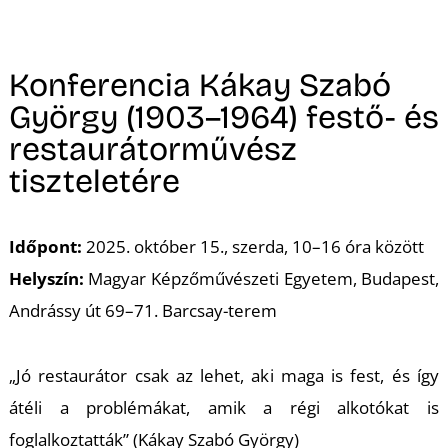
A
Konferencia Kákay Szabó
György (1903–1964) festő- és
restaurátorművész
tiszteletére
Időpont:
2025. október 15., szerda, 10–16 óra között
Helyszín:
Magyar Képzőművészeti Egyetem, Budapest,
Andrássy út 69–71. Barcsay-terem
„Jó restaurátor csak az lehet, aki maga is fest, és így
átéli a problémákat, amik a régi alkotókat is
foglalkoztatták” (Kákay Szabó György)