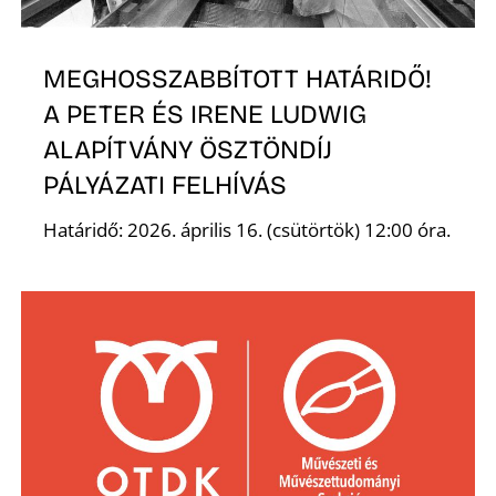
T
MEGHOSSZABBÍTOTT HATÁRIDŐ!
A PETER ÉS IRENE LUDWIG
ALAPÍTVÁNY ÖSZTÖNDÍJ
PÁLYÁZATI FELHÍVÁS
Határidő: 2026. április 16. (csütörtök) 12:00 óra.
A