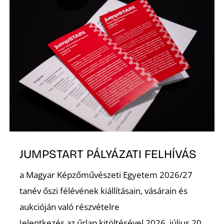
K
JUMPSTART PÁLYÁZATI FELHÍVÁS
a Magyar Képzőművészeti Egyetem 2026/27
tanév őszi félévének kiállításain, vásárain és
aukcióján való részvételre
Jelentkezés az űrlap kitöltésével 2026. július 20.