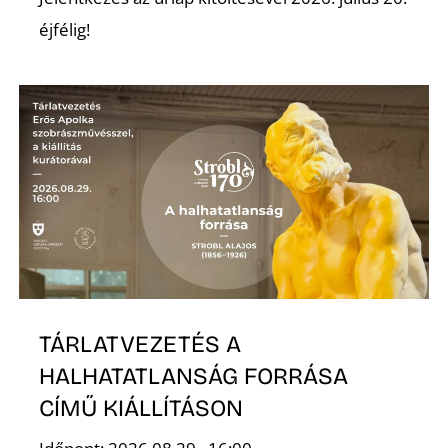
E
éjfélig!
K
TÁRLATVEZETÉS A
HALHATATLANSÁG FORRÁSA
CÍMŰ KIÁLLÍTÁSON