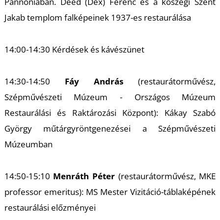
Pannóniában. Deéd (Dex) Ferenc és a kőszegi Szent
S
Jakab templom falképeinek 1937-es restaurálása
14:00-14:30 Kérdések és kávészünet
14:30-14:50
Fáy András
(restaurátorművész,
Szépművészeti Múzeum - Országos Múzeum
Restaurálási és Raktározási Központ): Kákay Szabó
György műtárgyröntgenezései a Szépművészeti
Múzeumban
14:50-15:10
Menráth Péter
(restaurátorművész, MKE
professor emeritus): MS Mester Vizitáció-táblaképének
restaurálási előzményei