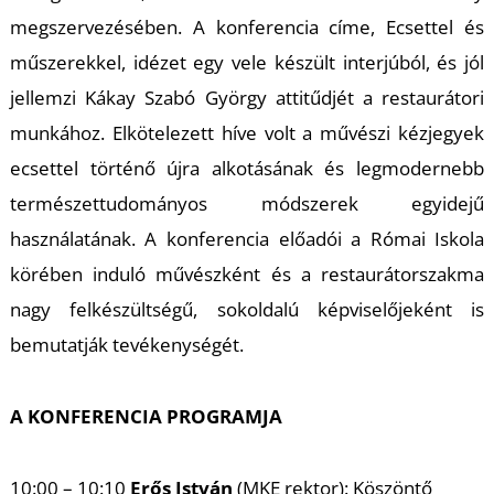
T
megszervezésében. A konferencia címe,
Ecsettel és
műszerekkel
, idézet egy vele készült interjúból, és jól
jellemzi Kákay Szabó György attitűdjét a restaurátori
munkához. Elkötelezett híve volt a művészi kézjegyek
ecsettel történő újra alkotásának és legmodernebb
természettudományos módszerek egyidejű
használatának. A konferencia előadói a Római Iskola
körében induló művészként és a restaurátorszakma
nagy felkészültségű, sokoldalú képviselőjeként is
bemutatják tevékenységét.
A KONFERENCIA PROGRAMJA
10:00 – 10:10
Erős István
(MKE rektor): Köszöntő