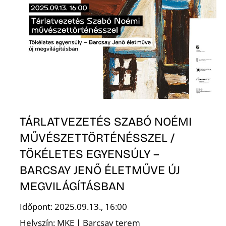
Z
TÁRLATVEZETÉS SZABÓ NOÉMI
MŰVÉSZETTÖRTÉNÉSSZEL /
TÖKÉLETES EGYENSÚLY –
BARCSAY JENŐ ÉLETMŰVE ÚJ
MEGVILÁGÍTÁSBAN
Időpont: 2025.09.13., 16:00
Helyszín: MKE | Barcsay terem