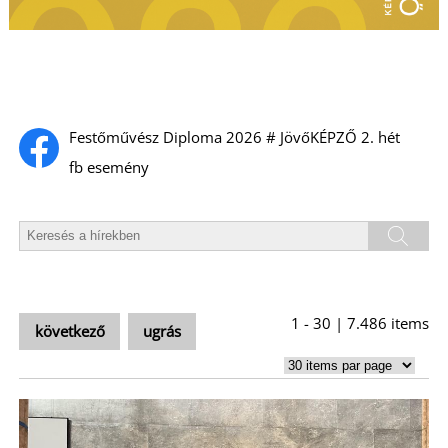
Festőművész Diploma 2026 # JövőKÉPZŐ 2. hét
L
fb esemény
1 - 30 | 7.486 items
következő
ugrás