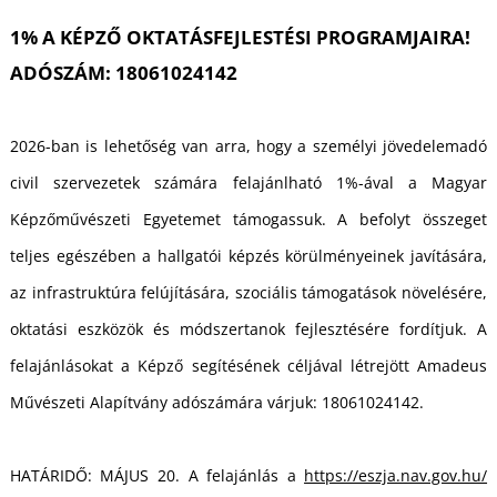
T
1% A KÉPZŐ OKTATÁSFEJLESTÉSI PROGRAMJAIRA!
ADÓSZÁM: 18061024142
2026-ban is lehetőség van arra, hogy a személyi jövedelemadó
civil szervezetek számára felajánlható 1%-ával a Magyar
Képzőművészeti Egyetemet támogassuk. A befolyt összeget
teljes egészében a hallgatói képzés körülményeinek javítására,
az infrastruktúra felújítására, szociális támogatások növelésére,
oktatási eszközök és módszertanok fejlesztésére fordítjuk. A
felajánlásokat a Képző segítésének céljával létrejött Amadeus
Művészeti Alapítvány adószámára várjuk: 18061024142.
HATÁRIDŐ: MÁJUS 20. A felajánlás a
https://eszja.nav.gov.hu/