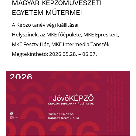
A
MAGYAR KÉPZŐMŰVÉSZETI
EGYETEM MŰTERMEI
A Képző tanév végi kiállításai
Helyszínek: az MKE főépülete, MKE Epreskert,
MKE Feszty Ház, MKE Intermédia Tanszék
Megtekinthető: 2026.05.28. – 06.07.