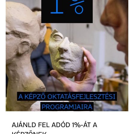
S
AJÁNLD FEL ADÓD 1%-ÁT A