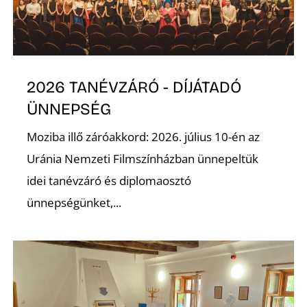
K
2026 TANÉVZÁRÓ - DÍJÁTADÓ
ÜNNEPSÉG
Moziba illő záróakkord: 2026. július 10-én az
Uránia Nemzeti Filmszínházban ünnepeltük
idei tanévzáró és diplomaosztó
ünnepségünket,...