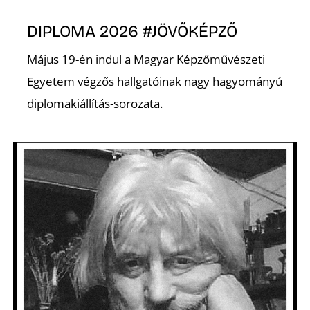
K
DIPLOMA 2026 #JÖVŐKÉPZŐ
Május 19-én indul a Magyar Képzőművészeti
Egyetem végzős hallgatóinak nagy hagyományú
diplomakiállítás-sorozata.