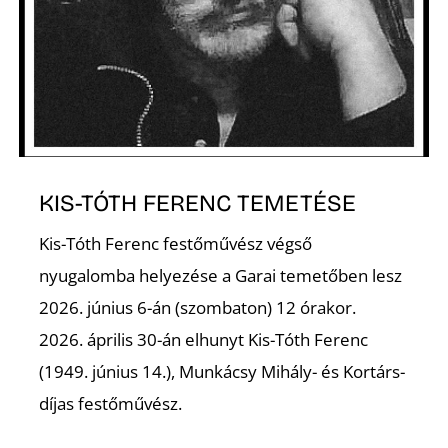
É
KIS-TÓTH FERENC TEMETÉSE
P
Kis-Tóth Ferenc festőművész végső
nyugalomba helyezése a Garai temetőben lesz
2026. június 6-án (szombaton) 12 órakor.
2026. április 30-án elhunyt Kis-Tóth Ferenc
(1949. június 14.), Munkácsy Mihály- és Kortárs-
díjas festőművész.