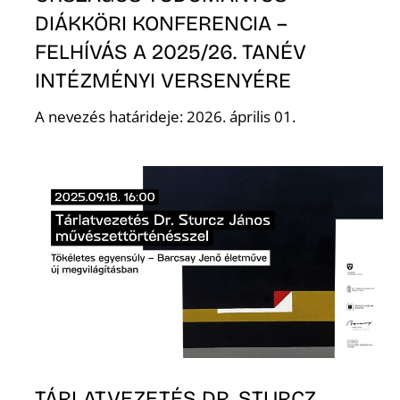
DIÁKKÖRI KONFERENCIA –
R
FELHÍVÁS A 2025/26. TANÉV
INTÉZMÉNYI VERSENYÉRE
A nevezés határideje: 2026. április 01.
TÁRLATVEZETÉS DR. STURCZ