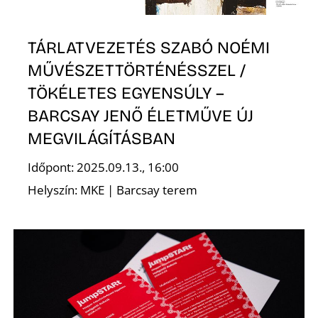
L
TÁRLATVEZETÉS SZABÓ NOÉMI
MŰVÉSZETTÖRTÉNÉSSZEL /
TÖKÉLETES EGYENSÚLY –
BARCSAY JENŐ ÉLETMŰVE ÚJ
MEGVILÁGÍTÁSBAN
Időpont: 2025.09.13., 16:00
Helyszín: MKE | Barcsay terem