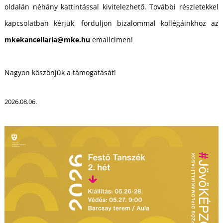
U
oldalán néhány kattintással kivitelezhető. További részletekkel
kapcsolatban kérjük, forduljon bizalommal kollégáinkhoz az
mkekancellaria@mke.hu
emailcímen!
Nagyon köszönjük a támogatását!
2026.08.06.
Á