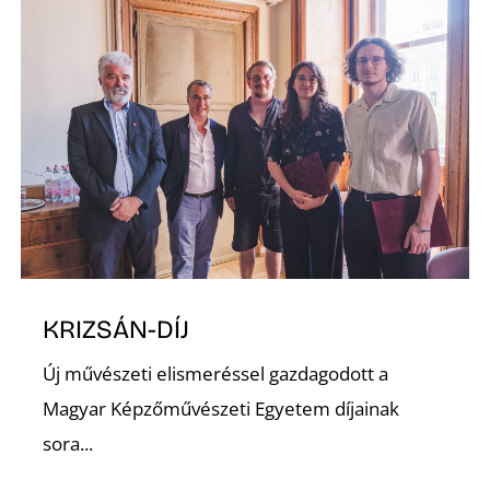
S
KRIZSÁN-DÍJ
Új művészeti elismeréssel gazdagodott a
Magyar Képzőművészeti Egyetem díjainak
sora...