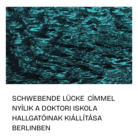
K
SCHWEBENDE LÜCKE CÍMMEL
NYÍLIK A DOKTORI ISKOLA
HALLGATÓINAK KIÁLLÍTÁSA
BERLINBEN