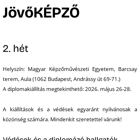
A
JövőKÉPZŐ
2. hét
Helyszín: Magyar Képzőművészeti Egyetem, Barcsay
terem, Aula (1062 Budapest, Andrássy út 69-71.)
A diplomakiállítás megtekinthető: 2026. május 26-28.
A kiállítások és a védések egyaránt nyilvánosak a
közönség számára. Mindenkit szeretettel várunk!
Védések és a diplomázó hallgatók