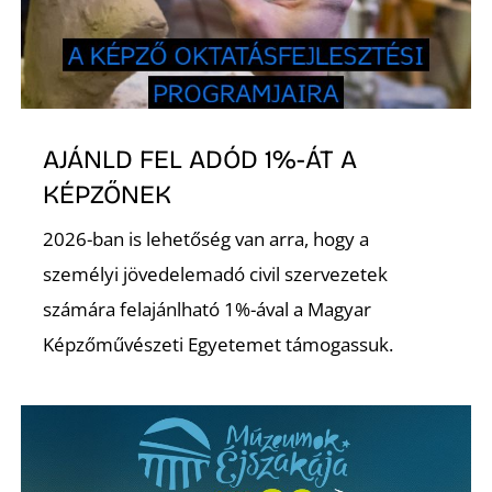
I
AJÁNLD FEL ADÓD 1%-ÁT A
KÉPZŐNEK
2026-ban is lehetőség van arra, hogy a
személyi jövedelemadó civil szervezetek
számára felajánlható 1%-ával a Magyar
Képzőművészeti Egyetemet támogassuk.