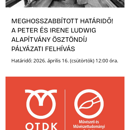
É
MEGHOSSZABBÍTOTT HATÁRIDŐ!
A PETER ÉS IRENE LUDWIG
ALAPÍTVÁNY ÖSZTÖNDÍJ
PÁLYÁZATI FELHÍVÁS
Határidő: 2026. április 16. (csütörtök) 12:00 óra.
P