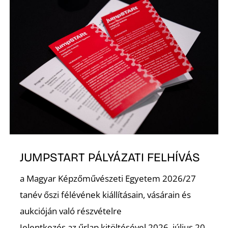
L
JUMPSTART PÁLYÁZATI FELHÍVÁS
a Magyar Képzőművészeti Egyetem 2026/27
tanév őszi félévének kiállításain, vásárain és
aukcióján való részvételre
Jelentkezés az űrlap kitöltésével 2026. július 20.