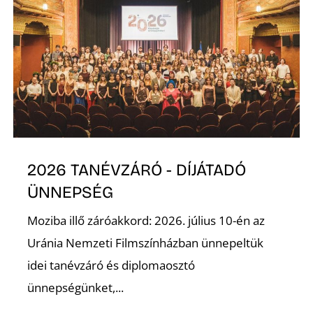
É
2026 TANÉVZÁRÓ - DÍJÁTADÓ
ÜNNEPSÉG
Moziba illő záróakkord: 2026. július 10-én az
Uránia Nemzeti Filmszínházban ünnepeltük
idei tanévzáró és diplomaosztó
ünnepségünket,...