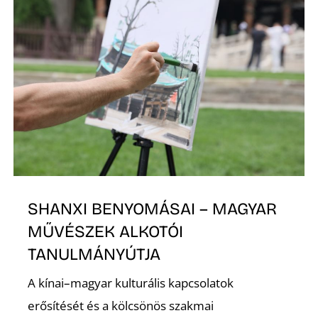
E
K
SHANXI BENYOMÁSAI – MAGYAR
MŰVÉSZEK ALKOTÓI
TANULMÁNYÚTJA
A kínai–magyar kulturális kapcsolatok
erősítését és a kölcsönös szakmai