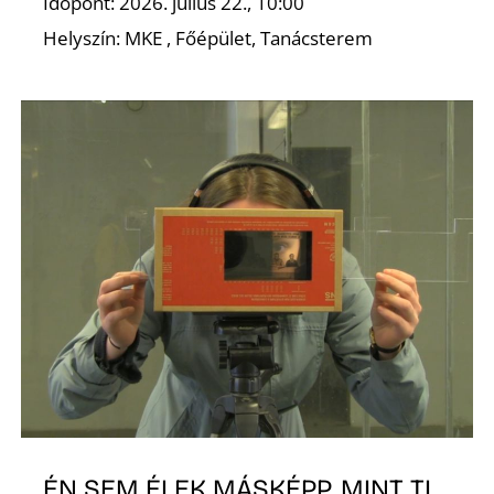
Időpont: 2026. július 22., 10:00
Helyszín: MKE , Főépület, Tanácsterem
ÉN SEM ÉLEK MÁSKÉPP, MINT TI