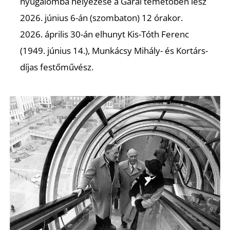
K
nyugalomba helyezése a Garai temetőben lesz
2026. június 6-án (szombaton) 12 órakor.
2026. április 30-án elhunyt Kis-Tóth Ferenc
(1949. június 14.), Munkácsy Mihály- és Kortárs-
díjas festőművész.