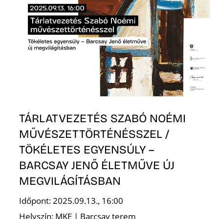
R
TÁRLATVEZETÉS SZABÓ NOÉMI
MŰVÉSZETTÖRTÉNÉSSZEL /
TÖKÉLETES EGYENSÚLY –
BARCSAY JENŐ ÉLETMŰVE ÚJ
MEGVILÁGÍTÁSBAN
Időpont: 2025.09.13., 16:00
Helyszín: MKE | Barcsay terem