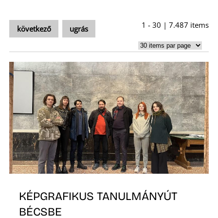
U
1 - 30 | 7.487 items
következő
ugrás
Á
KÉPGRAFIKUS TANULMÁNYÚT
BÉCSBE