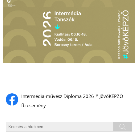
T
Intermédia-művész Diploma 2026 # JövőKÉPZŐ
fb esemény