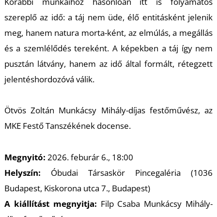
Korábbi munkáihoz hasonlóan itt is folyamatos
szereplő az idő: a táj nem üde, élő entitásként jelenik
meg, hanem
natura morta
-ként, az elmúlás, a megállás
és a szemlélődés tereként. A képekben a táj így nem
pusztán látvány, hanem az idő által formált, rétegzett
jelentéshordozóvá válik.
Ötvös Zoltán Munkácsy Mihály-díjas festőművész, az
U
MKE Festő Tanszékének docense.
Megnyitó:
2026. feburár 6., 18:00
Helyszín:
Óbudai Társaskör Pincegaléria (1036
Budapest, Kiskorona utca 7., Budapest)
A kiállítást megnyitja:
Filp Csaba Munkácsy Mihály-