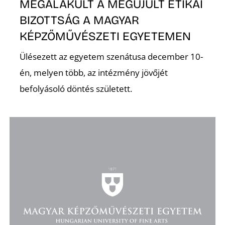
MEGALAKULT A MEGÚJULT ETIKAI
BIZOTTSÁG A MAGYAR
KÉPZŐMŰVÉSZETI EGYETEMEN
Ülésezett az egyetem szenátusa december 10-
én, melyen több, az intézmény jövőjét
befolyásoló döntés született.