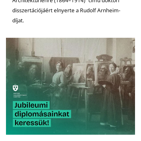
Architekturlehre (1864–1914)” című doktori
disszertációjáért elnyerte a Rudolf Arnheim-
díjat.
Ő