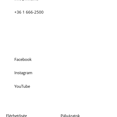
+36 1 666-2500
O
Szociális média
Facebook
Instagram
YouTube
Elérhetőség
Pályázatok