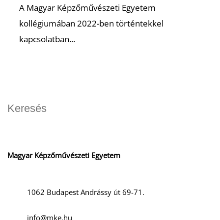
A Magyar Képzőművészeti Egyetem
kollégiumában 2022-ben történtekkel
kapcsolatban...
D
Magyar Képzőművészeti Egyetem
1062 Budapest Andrássy út 69-71.
info@mke.hu