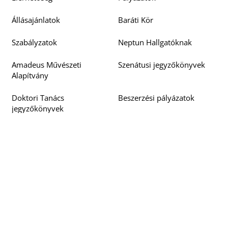
Állásajánlatok
Baráti Kör
Szabályzatok
Neptun Hallgatóknak
Amadeus Művészeti
Szenátusi jegyzőkönyvek
Alapítvány
Doktori Tanács
Beszerzési pályázatok
jegyzőkönyvek
Barcsay 125
EU4ART
Neptun Oktatóknak
Közérdekű adatok
Bejelentések
Rólunk írták
Akadálymentesítési
Oktatói, Kutatói
nyilatkozat
Teljesítmény Értékelő
Rendszer