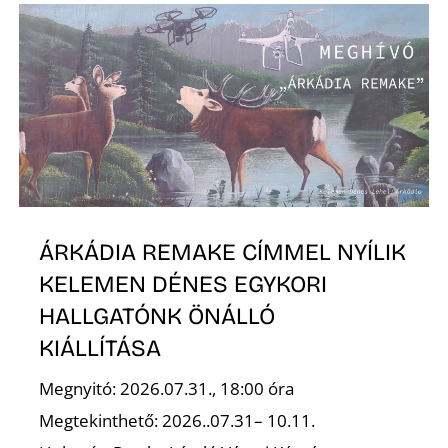
A
N
ÁRKÁDIA REMAKE CÍMMEL NYÍLIK
KELEMEN DÉNES EGYKORI
HALLGATÓNK ÖNÁLLÓ
KIÁLLÍTÁSA
Megnyitó: 2026.07.31., 18:00 óra
Megtekinthető: 2026..07.31– 10.11.