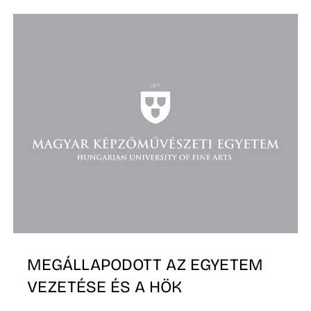
E
K
MEGÁLLAPODOTT AZ EGYETEM
VEZETÉSE ÉS A HÖK