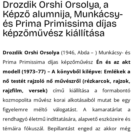
A
Drozdik Orshi Orsolya, a
Képző alumnija, Munkácsy-
és Prima Primissima díjas
képzőművész kiállítása
Drozdik Orshi
Orsolya
(1946, Abda – ) Munkácsy- és
K
Prima Primissima díjas képzőművész
Én és az akt
modell (1973–77) – A könyvből kilépve: Emlékek a
nő testét rajzoló nő művészről
(
rézkarcok, rajzok,
rajzfilm, versek
)
című kiállítása a formabontó
kozmopolita művész korai alkotásaiból mutat be egy
figyelemre méltó válogatást. A kamaratárlat a
rendhagyó életmű indíttatására, alapvető eszközeire és
témáira fókuszál. Bepillantást enged az akkor még