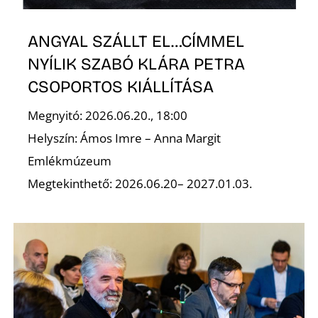
Z
ANGYAL SZÁLLT EL…CÍMMEL
NYÍLIK SZABÓ KLÁRA PETRA
CSOPORTOS KIÁLLÍTÁSA
Megnyitó: 2026.06.20., 18:00
É
Helyszín: Ámos Imre – Anna Margit
Emlékmúzeum
Megtekinthető: 2026.06.20– 2027.01.03.