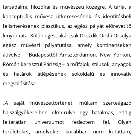
társadalmi, filozófiai és művészeti közegre. A tárlat a
konceptuális művész útkeresésének és identitásbeli
felismerésének plasztikus, az egész pályát előrevetítő
lenyomata. Különleges, akárcsak Drozdik Orshi Orsolya
egész művészi pályafutása, amely kontinenseken
átívelve – Budapesttől Amszterdamon, New Yorkon,
Rómán keresztül Párizsig – a műfajok, stílusok, anyagok
és határok átlépésének sokoldalú és innovatív
megvalósítása.
„A saját művészettörténeti múltam szerteágazó
hajszálgyökereiben elmerülve egy hatalmas, eddig
feltáratlan univerzumot fedeztem fel. Olyan
területeket, amelyeket korábban nem kutattam,