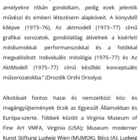
amelyekre ritkán gondoltam, pedig ezek jelentik
művészi és emberi létezésem alapköveit. A könyvből
kilépve (1973–76), Az aktmodell (1973–77) című
grafikai sorozatok, gondolatilag átívelnek a kisérleti
médiumokkal: performanszokkal és a fotókkal
megvalósított Individuális mitológia (1975–77) és Az
S
AktModell (1975–77) című későbbi konceptuális
műsorozatokba.”
(Drozdik Orshi Orsolya)
Alkotásait fontos hazai és nemzetközi köz- és
magángyűjtemények őrzik az Egyesült Államokban és
Európa-szerte. Többek között a Virginia Museum of
Fine Art VMFA, Virginia (USA)
;
Museum moderner
Kunst Stiftung Ludwig Wien (MUMOK), Bécs (A); Ludwig