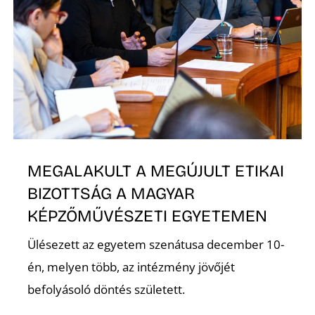
K
MEGALAKULT A MEGÚJULT ETIKAI
BIZOTTSÁG A MAGYAR
KÉPZŐMŰVÉSZETI EGYETEMEN
Ülésezett az egyetem szenátusa december 10-
én, melyen több, az intézmény jövőjét
befolyásoló döntés született.