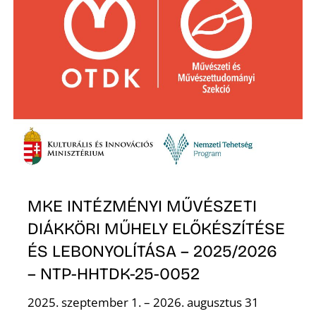
Ő
R
MKE INTÉZMÉNYI MŰVÉSZETI
DIÁKKÖRI MŰHELY ELŐKÉSZÍTÉSE
ÉS LEBONYOLÍTÁSA – 2025/2026
– NTP-HHTDK-25-0052
2025. szeptember 1. – 2026. augusztus 31