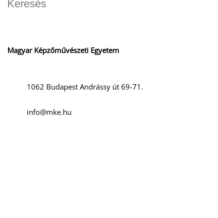
K
Magyar Képzőművészeti Egyetem
1062 Budapest Andrássy út 69-71.
info@mke.hu
T
+36 1 666-2500
Szociális média