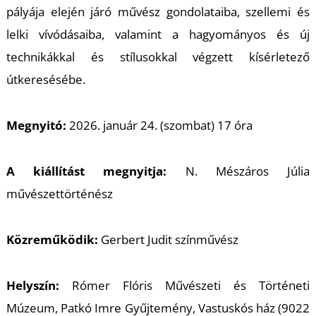
pályája elején járó művész gondolataiba, szellemi és
T
lelki vívódásaiba, valamint a hagyományos és új
technikákkal és stílusokkal végzett kísérletező
útkeresésébe.
Megnyitó:
2026. január 24. (szombat) 17 óra
A kiállítást megnyitja:
N. Mészáros Júlia
művészettörténész
Közreműködik:
Gerbert Judit színművész
Helyszín:
Rómer Flóris Művészeti és Történeti
Múzeum, Patkó Imre Gyűjtemény, Vastuskós ház (9022