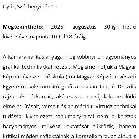
U
Győr, Széchenyi tér 4.)
Megtekinthető:
2026. augusztus 30-ig hétfő
kivételével naponta 10-től 18 óráig.
A kamarakiállítás anyaga még többnyire hagyományos
Á
grafikai technikákkal készült. Megismerhetjük a Magyar
Képzőművészeti Főiskola (ma Magyar Képzőművészeti
Egyetem) sokszorosító grafika szakán tanuló Drozdik
rajzait és rézkarcait, akárcsak a hozzájuk kapcsolódó
elméleti írásait, verseit és animációit. Virtuóz technikai
tudással kivitelezett tanulmányrajzai nem a korszak
hagyományos művészi oktatását tükrözik, hanem
kritikai módon reflektálnak a korszellemre, az aktuális