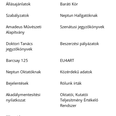
Állásajánlatok
Baráti Kör
Szabályzatok
Neptun Hallgatóknak
Amadeus Művészeti
Szenátusi jegyzőkönyvek
Alapítvány
Doktori Tanács
Beszerzési pályázatok
jegyzőkönyvek
Barcsay 125
EU4ART
Neptun Oktatóknak
Közérdekű adatok
Bejelentések
Rólunk írták
Akadálymentesítési
Oktatói, Kutatói
nyilatkozat
Teljesítmény Értékelő
Rendszer