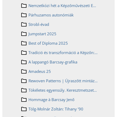
Nemzetközi hét a Képzőművészeti Egyetemen
Párhuzamos autonómiák
Strobl-évad
Jumpstart 2025
Best of Diploma 2025
Tradíció és transzformáció a Képzőn: kalligráfia workshop, kínai bronzok és Heri Dono a Múzeumok Éjszakáján
A lappangó Barcsay-grafika
Amadeus 25
Rewoven Patterns | Újraszőtt mintázatok
Tökéletes egyensúly. Keresztmetszet – Barcsay Jenő életműve új megvilágításban
Hommage à Barcsay Jenő
Tölg-Molnár Zoltán: Tihany ’90