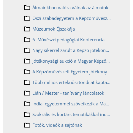
Álmainkban valóra válnak az álmaink
Őszi szabadegyetem a Képzőművészetin
Múzeumok Éjszakája
6. Művészetpedagógiai Konferencia
Nagy sikerrel zárult a Képző jótékonysági aukciója és online adományozása
Jótékonysági aukció a Magyar Képzőművészeti Egyetemen
A Képzőművészeti Egyetem jótékonysági adományozást szervez a török földrengés áldozatai javára
Több milliós értékűösztöndíjat kaptak az innovációs pályázatokon nyertes hallgatók a Képzőn
Lián / Mester - tanítvány láncolatok
Indiai egyetemmel szövetkezik a Magyar Képzőművészeti Egyetem
Szakrális és kortárs tematikákkal indul újra a Képző nagysikerű művészeti előadás-sorozata
Fotók, videók a sajtónak