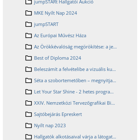
jumpSTARt Hallgatói Aukció
MKE Nyílt Nap 2024
jumpSTART
Az Európai Művész Háza
Az Örökkévalóság megörökítése: a jeruzsálemi örmény fotográfia a 19. és 20. században
Best of Diploma 2024
Beleszámít a felvételibe a vizuális kultúra érettségi eredményea következő tanévtől
Séta a szobortemetőben – megnyitja kapuit a titokzatos kert
Let Your Star Shine - 2 hetes programsorozat a Képzőn az uniós csatlakozás 20. évfordulóján
XXIV. Nemzetközi Tervezőgrafikai Biennálé a Képzőn
Sajtóbejárás Epreskert
Nyílt nap 2023
Hallgatók alkotásaival várja a látogatókat a Képző az Art Marketen