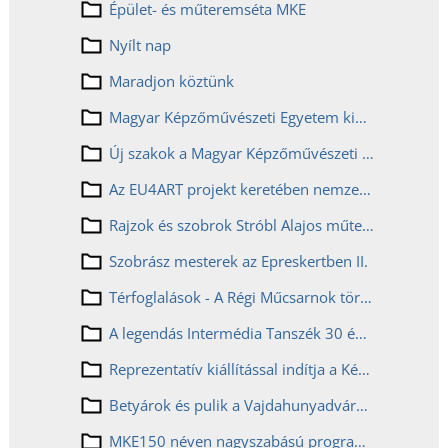
Épület- és műteremséta MKE
Nyílt nap
Maradjon köztünk
Magyar Képzőművészeti Egyetem kiállítása az Art Market Budapesten
Új szakok a Magyar Képzőművészeti Egyetemen
Az EU4ART projekt keretében nemzetközi művészeti kiállítás nyílik Drezdában
Rajzok és szobrok Stróbl Alajos műterméből
Szobrász mesterek az Epreskertben II.
Térfoglalások - A Régi Műcsarnok történetei - Reprezentatív kiállítás a frissen restaurált Lotz-freskókkal a 150 éves Magyar Képzőművészeti Egyetemen
A legendás Intermédia Tanszék 30 éves fennállását ünnepli az MKE150 eseménysorozat új kiállítása: „És mégis mozi a föld!” IMXXX
Reprezentatív kiállítással indítja a Képző az MKE150 nagyszabású programsorozatát
Betyárok és pulik a Vajdahunyadvárban
MKE150 néven nagyszabású programsorozat indul az idén 150 éves Magyar Képzőművészeti Egyetemen