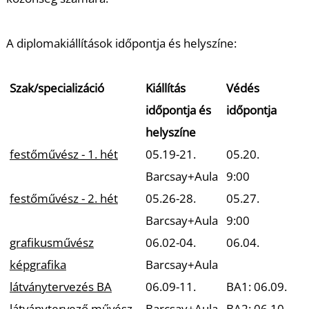
A diplomakiállítások időpontja és helyszíne:
Szak/specializáció
Kiállítás
Védés
időpontja és
időpontja
helyszíne
festőművész - 1. hét
05.19-21.
05.20.
Barcsay+Aula
9:00
festőművész - 2. hét
05.26-28.
05.27.
Barcsay+Aula
9:00
grafikusművész
06.02-04.
06.04.
képgrafika
Barcsay+Aula
látványtervezés BA
06.09-11.
BA1: 06.09.
látványtervező művész
Barcsay+Aula
BA2: 06.10.