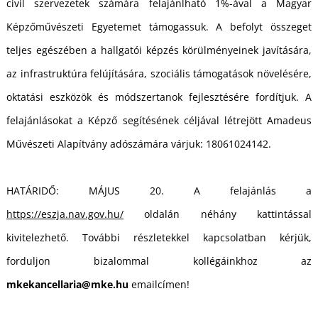
civil szervezetek számára felajánlható 1%-ával a Magyar
Képzőművészeti Egyetemet támogassuk. A befolyt összeget
teljes egészében a hallgatói képzés körülményeinek javítására,
az infrastruktúra felújítására, szociális támogatások növelésére,
oktatási eszközök és módszertanok fejlesztésére fordítjuk. A
felajánlásokat a Képző segítésének céljával létrejött Amadeus
Művészeti Alapítvány adószámára várjuk: 18061024142.
HATÁRIDŐ: MÁJUS 20. A felajánlás a
https://eszja.nav.gov.hu/
oldalán néhány kattintással
kivitelezhető. További részletekkel kapcsolatban kérjük,
forduljon bizalommal kollégáinkhoz az
mkekancellaria@mke.hu
emailcímen!