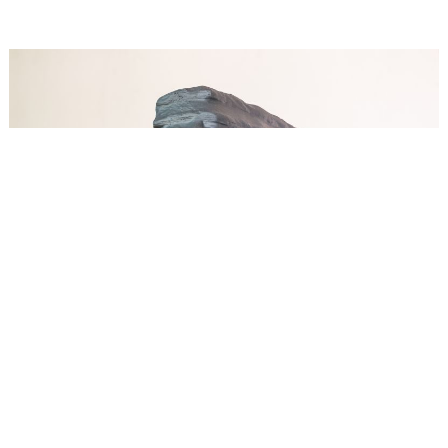
Szobrászművész Diploma 2026 # JövőKÉPZŐ