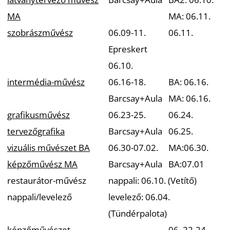
MA
MA: 06.11.
szobrászművész
06.09-11.
06.11.
Epreskert
06.10.
intermédia-művész
06.16-18.
BA: 06.16.
Barcsay+Aula
MA: 06.16.
grafikusművész
06.23-25.
06.24.
tervezőgrafika
Barcsay+Aula
06.25.
vizuális művészet BA
06.30-07.02.
MA:06.30.
képzőművész MA
Barcsay+Aula
BA:07.01
restaurátor-művész
nappali: 06.10. (Vetítő)
nappali/levelező
levelező: 06.04.
(Tündérpalota)
képzőművészet-
-
06. 22-24.