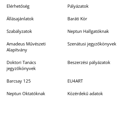
Elérhetőség
Pályázatok
Állásajánlatok
Baráti Kör
Szabályzatok
Neptun Hallgatóknak
Amadeus Művészeti
Szenátusi jegyzőkönyvek
Alapítvány
Doktori Tanács
Beszerzési pályázatok
jegyzőkönyvek
Barcsay 125
EU4ART
Neptun Oktatóknak
Közérdekű adatok
Bejelentések
Rólunk írták
Akadálymentesítési
Oktatói, Kutatói
nyilatkozat
Teljesítmény Értékelő