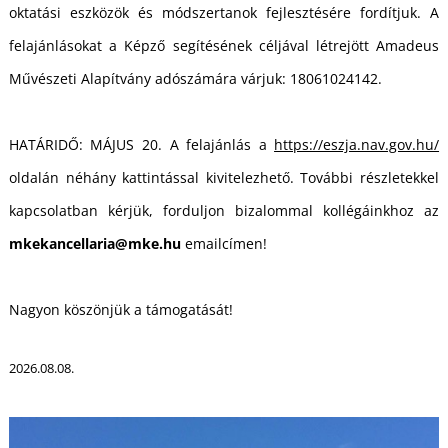
oktatási eszközök és módszertanok fejlesztésére fordítjuk. A
felajánlásokat a Képző segítésének céljával létrejött Amadeus
Á
Művészeti Alapítvány adószámára várjuk: 18061024142.
HATÁRIDŐ: MÁJUS 20. A felajánlás a
https://eszja.nav.gov.hu/
oldalán néhány kattintással kivitelezhető. További részletekkel
kapcsolatban kérjük, forduljon bizalommal kollégáinkhoz az
mkekancellaria@mke.hu
emailcímen!
Nagyon köszönjük a támogatását!
2026.08.08.