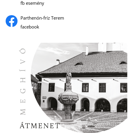
I
fb esemény
Parthenón-fríz Terem
facebook
S