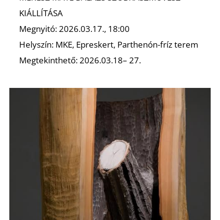
N
KIÁLLÍTÁSA
Megnyitó: 2026.03.17., 18:00
Helyszín: MKE, Epreskert, Parthenón-fríz terem
Megtekinthető: 2026.03.18– 27.
S