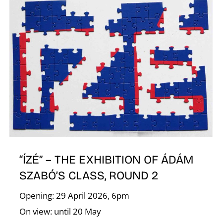
É
P
“ÍZÉ” – THE EXHIBITION OF ÁDÁM
SZABÓ’S CLASS, ROUND 2
Opening: 29 April 2026, 6pm
On view: until 20 May