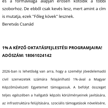
és a formavilága alapján erősen kötődik a többi
szoborhoz. De ebből csak kevés lesz, mert amint a cím
is mutatja, ezek "Főleg kövek" lesznek.
Beretvás Csanád
U
1% A KÉPZŐ OKTATÁSFEJLESTÉSI PROGRAMJAIRA!
ADÓSZÁM: 18061024142
2026-ban is lehetőség van arra, hogy a személyi jövedelemadó
civil szervezetek számára felajánlható 1%-ával a Magyar
Képzőművészeti Egyetemet támogassuk. A befolyt összeget
teljes egészében a hallgatói képzés körülményeinek javítására,
az infrastruktúra felújítására, szociális támogatások növelésére,