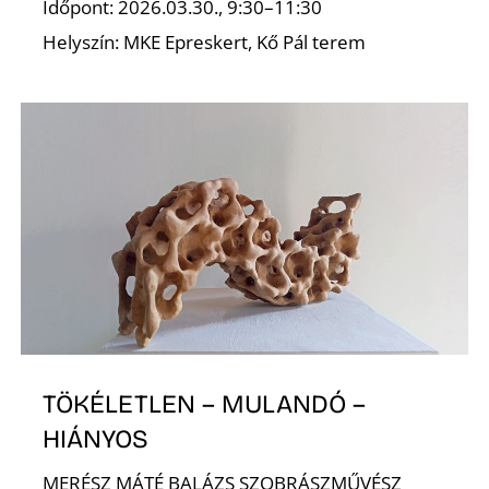
A
Időpont: 2026.03.30., 9:30–11:30
Helyszín: MKE Epreskert, Kő Pál terem
TÖKÉLETLEN – MULANDÓ –
HIÁNYOS
MERÉSZ MÁTÉ BALÁZS SZOBRÁSZMŰVÉSZ