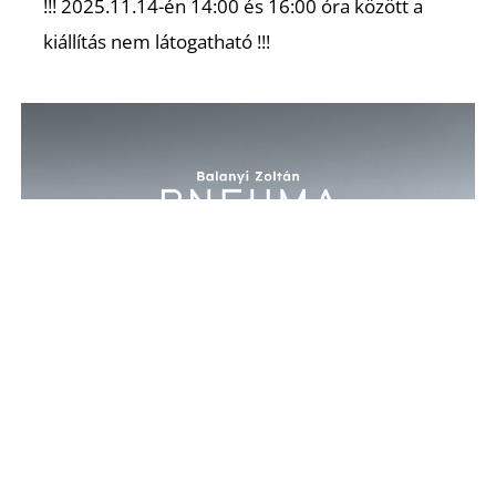
K
!!! 2025.11.14-én 14:00 és 16:00 óra között a
kiállítás nem látogatható !!!
T
BALANYI ZOLTÁN: PNEUMA
Megnyitó: 2025.10.14.,18:00
Helyszín: Parthenón-fríz Terem