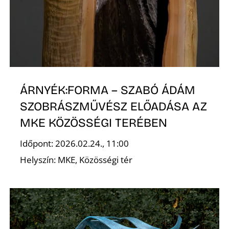
Z
ÁRNYÉK:FORMA – SZABÓ ÁDÁM
SZOBRÁSZMŰVÉSZ ELŐADÁSA AZ
MKE KÖZÖSSÉGI TERÉBEN
Időpont: 2026.02.24., 11:00
Helyszín: MKE, Közösségi tér