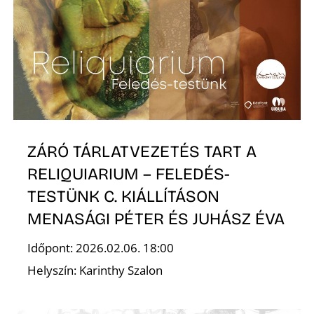
K
ZÁRÓ TÁRLATVEZETÉS TART A
RELIQUIARIUM – FELEDÉS-
TESTÜNK C. KIÁLLÍTÁSON
MENASÁGI PÉTER ÉS JUHÁSZ ÉVA
Időpont: 2026.02.06. 18:00
Helyszín: Karinthy Szalon