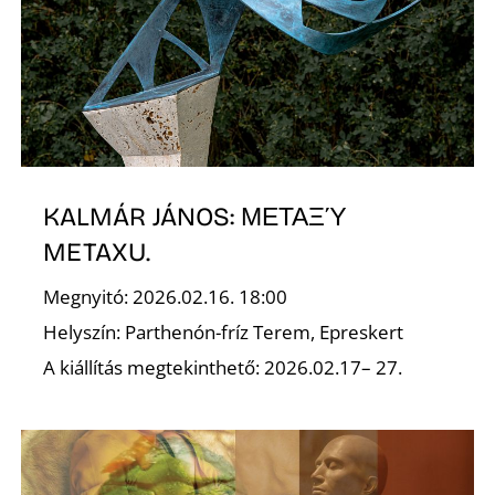
É
KALMÁR JÁNOS: ΜΕΤΑΞΎ
METAXU.
Megnyitó: 2026.02.16. 18:00
Helyszín: Parthenón-fríz Terem, Epreskert
A kiállítás megtekinthető: 2026.02.17– 27.