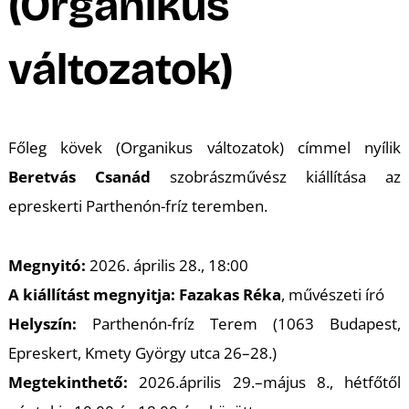
A
(Organikus
változatok)
Főleg kövek (Organikus változatok) címmel nyílik
Beretvás Csanád
szobrászművész kiállítása az
epreskerti Parthenón-fríz teremben.
Megnyitó:
2026. április 28., 18:00
A kiállítást megnyitja:
Fazakas Réka
, művészeti író
Helyszín:
Parthenón-fríz Terem (1063 Budapest,
Epreskert, Kmety György utca 26–28.)
Megtekinthető:
2026.április 29.–május 8., hétfőtől