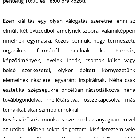
K
péntekig 10:00 és 18:00 óra között
Ezen kiállítás egy olyan válogatás szeretne lenni az
elmúlt két évtizedből, amelynek szobrai valamiképpen
rímelnek egymásra. Közös bennük, hogy természeti,
organikus formából indulnak ki. Formák,
képződmények, levelek, indák, csontok külső vagy
belső szerkezetei, olykor épített környezetünk
T
elemeinek részletei egyaránt inspirálnak. Néha csak
esztétikai szépségükre öncélúan rácsodálkozva, néha
továbbgondolva, mellétársítva, összekapcsolva más
témákkal, akár szimbólumokkal.
Kevés vörösréz munka is szerepel az anyagban, mivel
az utóbbi időben sokat dolgoztam, kísérleteztem vele