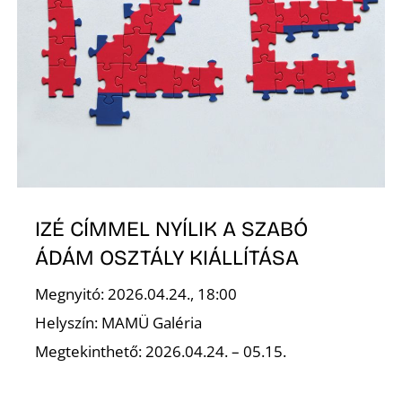
Ő
L
IZÉ CÍMMEL NYÍLIK A SZABÓ
ÁDÁM OSZTÁLY KIÁLLÍTÁSA
Megnyitó: 2026.04.24., 18:00
Helyszín: MAMÜ Galéria
Megtekinthető: 2026.04.24. – 05.15.