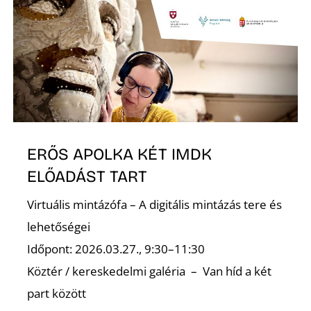
T
ERŐS APOLKA KÉT IMDK
ELŐADÁST TART
Virtuális mintázófa – A digitális mintázás tere és
lehetőségei
Időpont: 2026.03.27., 9:30–11:30
Köztér / kereskedelmi galéria – Van híd a két
part között