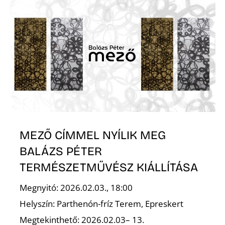
E
K
MEZŐ CÍMMEL NYÍLIK MEG
BALÁZS PÉTER
TERMÉSZETMŰVÉSZ KIÁLLÍTÁSA
Megnyitó: 2026.02.03., 18:00
Helyszín: Parthenón-fríz Terem, Epreskert
Megtekinthető: 2026.02.03– 13.