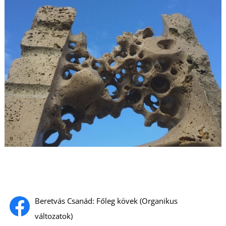
L
Beretvás Csanád: Főleg kövek (Organikus
változatok)