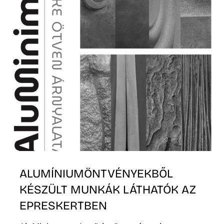
R
Ő
ALUMÍNIUMÖNTVÉNYEKBŐL
KÉSZÜLT MUNKÁK LÁTHATÓK AZ
EPRESKERTBEN