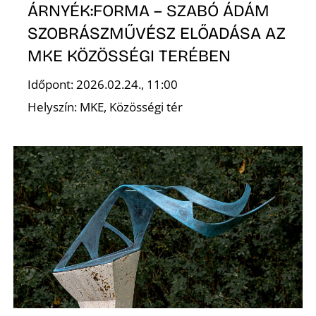
ÁRNYÉK:FORMA – SZABÓ ÁDÁM
SZOBRÁSZMŰVÉSZ ELŐADÁSA AZ
MKE KÖZÖSSÉGI TERÉBEN
Időpont: 2026.02.24., 11:00
N
Helyszín: MKE, Közösségi tér