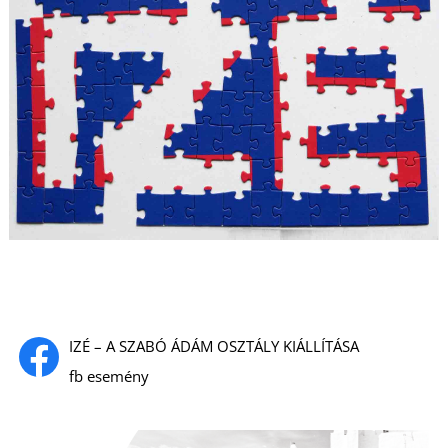
U
IZÉ – A SZABÓ ÁDÁM OSZTÁLY KIÁLLÍTÁSA
fb esemény