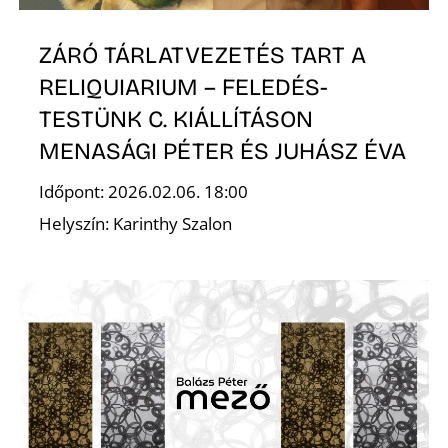
Z
ZÁRÓ TÁRLATVEZETÉS TART A
RELIQUIARIUM – FELEDÉS-
TESTÜNK C. KIÁLLÍTÁSON
MENASÁGI PÉTER ÉS JUHÁSZ ÉVA
Időpont: 2026.02.06. 18:00
Helyszín: Karinthy Szalon