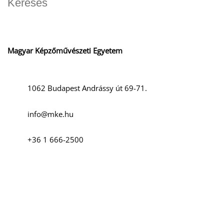
K
Magyar Képzőművészeti Egyetem
1062 Budapest Andrássy út 69-71.
info@mke.hu
+36 1 666-2500
Szociális média