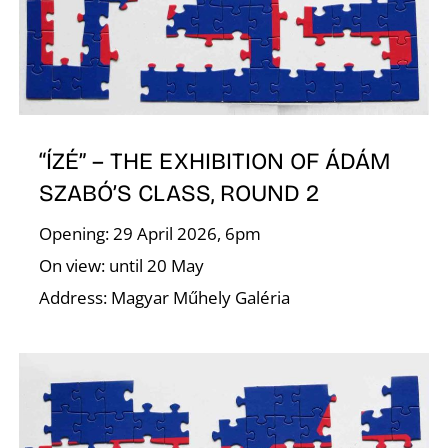
A
“ÍZÉ” – THE EXHIBITION OF ÁDÁM
SZABÓ’S CLASS, ROUND 2
Opening: 29 April 2026, 6pm
On view: until 20 May
Address: Magyar Műhely Galéria