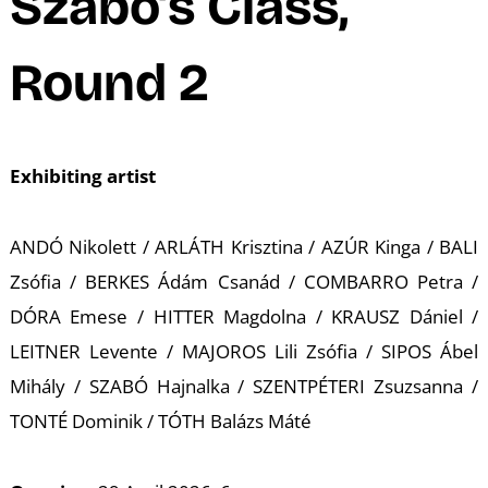
A
Szabó’s Class,
Round 2
Exhibiting artist
ANDÓ Nikolett / ARLÁTH Krisztina / AZÚR Kinga / BALI
Zsófia / BERKES Ádám Csanád / COMBARRO Petra /
DÓRA Emese /
HITTER Magdolna / KRAUSZ Dániel /
LEITNER Levente /
MAJOROS Lili Zsófia / SIPOS Ábel
Mihály / SZABÓ Hajnalka /
SZENTPÉTERI Zsuzsanna /
TONTÉ Dominik / TÓTH Balázs Máté