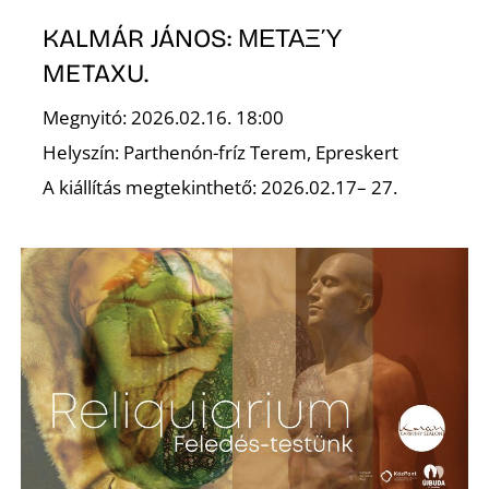
KALMÁR JÁNOS: ΜΕΤΑΞΎ
S
METAXU.
Megnyitó: 2026.02.16. 18:00
Helyszín: Parthenón-fríz Terem, Epreskert
A kiállítás megtekinthető: 2026.02.17– 27.