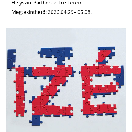
Helyszín: Parthenón-fríz Terem
Z
Megtekinthető: 2026.04.29– 05.08.