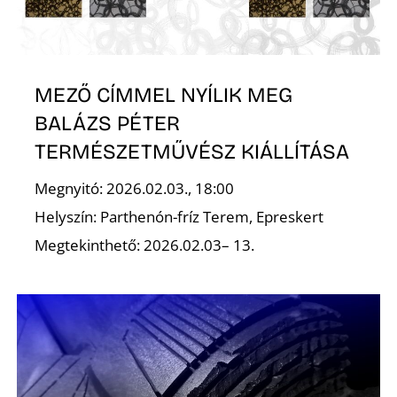
É
MEZŐ CÍMMEL NYÍLIK MEG
BALÁZS PÉTER
TERMÉSZETMŰVÉSZ KIÁLLÍTÁSA
Megnyitó: 2026.02.03., 18:00
K
Helyszín: Parthenón-fríz Terem, Epreskert
Megtekinthető: 2026.02.03– 13.