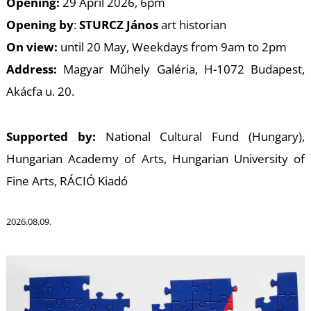
K
Opening:
29 April 2026, 6pm
Opening by
:
STURCZ János
art historian
On view:
until 20 May, Weekdays from 9am to 2pm
Address:
Magyar Műhely Galéria, H-1072 Budapest,
Akácfa u. 20.
Supported by:
National Cultural Fund (Hungary),
T
Hungarian Academy of Arts, Hungarian University of
Fine Arts, RÁCIÓ Kiadó
2026.08.09.