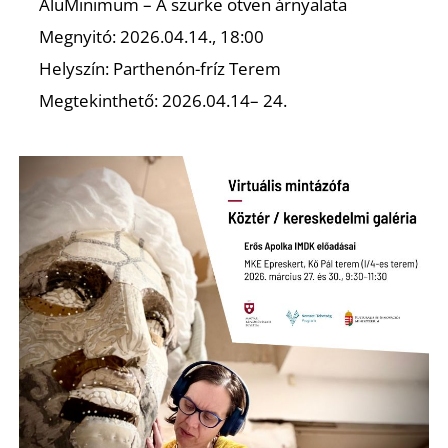
AluMinimum – A szürke ötven árnyalata
Megnyitó: 2026.04.14., 18:00
Helyszín: Parthenón-fríz Terem
Megtekinthető: 2026.04.14– 24.
L