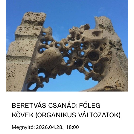
P
BERETVÁS CSANÁD: FŐLEG
KÖVEK (ORGANIKUS VÁLTOZATOK)
Megnyitó: 2026.04.28., 18:00