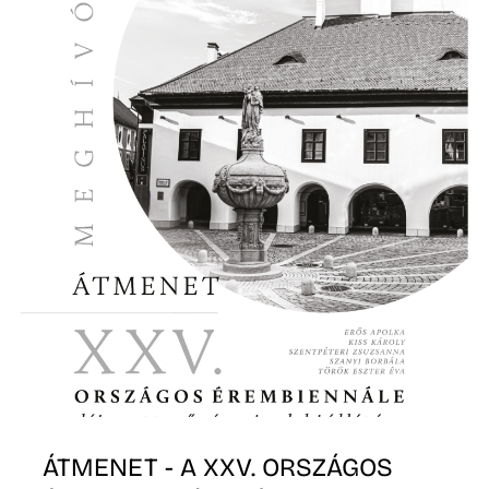
Á
ÁTMENET - A XXV. ORSZÁGOS