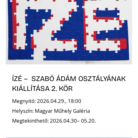
K
É
ÍZÉ – SZABÓ ÁDÁM OSZTÁLYÁNAK
KIÁLLÍTÁSA 2. KÖR
Megnyitó: 2026.04.29., 18:00
Helyszín: Magyar Műhely Galéria
Megtekinthető: 2026.04.30– 05.20.