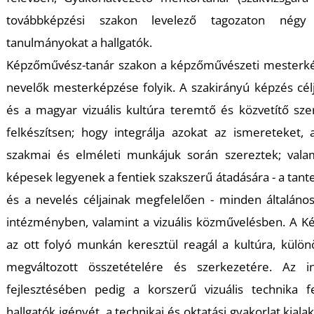
továbbképzési szakon levelező tagozaton négy 
tanulmányokat a hallgatók.
Képzőművész-tanár szakon a képzőművészeti mesterkép
nevelők mesterképzése folyik. A szakirányú képzés cé
és a magyar vizuális kultúra teremtő és közvetítő sz
felkészítsen; hogy integrálja azokat az ismereteket,
szakmai és elméleti munkájuk során szereztek; valam
képesek legyenek a fentiek szakszerű átadására - a tan
és a nevelés céljainak megfelelően - minden általános
intézményben, valamint a vizuális közművelésben. A K
az ott folyó munkán keresztül reagál a kultúra, különö
megváltozott összetételére és szerkezetére. Az inf
fejlesztésében pedig a korszerű vizuális technika f
hallgatók igényét, a technikai és oktatási gyakorlat kialak