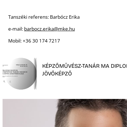
Tanszéki referens: Barbócz Erika
e-mail:
barbocz.erika@mke.hu
Mobil: +36 30 174 7217
KÉPZŐMŰVÉSZ-TANÁR MA DIPLO
JÖVŐKÉPZŐ