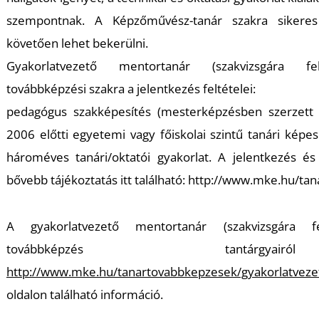
szempontnak. A Képzőművész-tanár szakra sikeres 
követően lehet bekerülni.
Gyakorlatvezető mentortanár (szakvizsgára fel
továbbképzési szakra a jelentkezés feltételei:
pedagógus szakképesítés (mesterképzésben szerzett t
2006 előtti egyetemi vagy főiskolai szintű tanári képes
hároméves tanári/oktatói gyakorlat. A jelentkezés és
bővebb tájékoztatás itt található: http://www.mke.hu/t
A gyakorlatvezető mentortanár (szakvizsgára fel
továbbképzés tantár
http://www.mke.hu/tanartovabbkepzesek/gyakorlatvez
oldalon található információ.