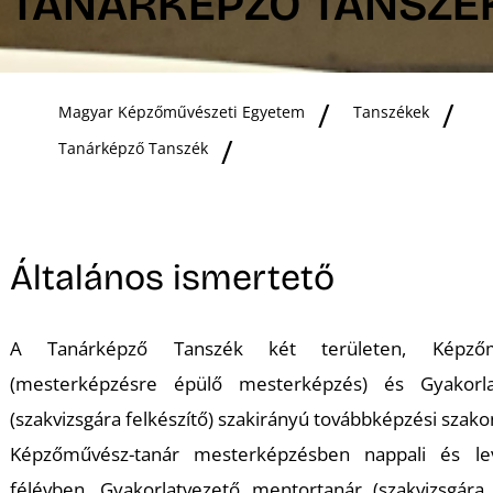
TANÁRKÉPZŐ TANSZÉ
Magyar Képzőművészeti Egyetem
Tanszékek
Tanárképző Tanszék
Általános ismertető
A Tanárképző Tanszék két területen, Képzőm
(mesterképzésre épülő mesterképzés) és Gyakorla
(szakvizsgára felkészítő) szakirányú továbbképzési szakon
Képzőművész-tanár mesterképzésben nappali és le
félévben, Gyakorlatvezető mentortanár (szakvizsgára 