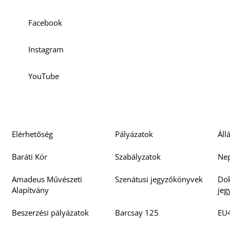
Facebook
Instagram
YouTube
Elérhetőség
Pályázatok
Áll
Baráti Kör
Szabályzatok
Nep
Amadeus Művészeti
Szenátusi jegyzőkönyvek
Dok
Alapítvány
je
Beszerzési pályázatok
Barcsay 125
EU