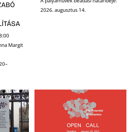
A pályaművek beadási határideje:
ZABÓ
2026. augusztus 14.
LÍTÁSA
8:00
nna Margit
.20–