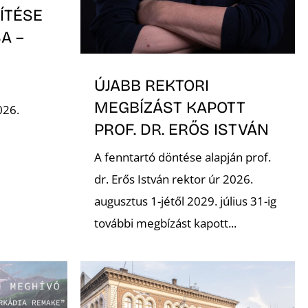
ÍTÉSE
A –
-
ÚJABB REKTORI
MEGBÍZÁST KAPOTT
026.
PROF. DR. ERŐS ISTVÁN
A fenntartó döntése alapján prof.
dr. Erős István rektor úr 2026.
augusztus 1-jétől 2029. július 31-ig
további megbízást kapott...