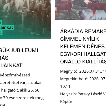
ÁRKÁDIA REMAK
CÍMMEL NYÍLIK
KELEMEN DÉNES
SÜK JUBILEUMI
EGYKORI HALLGA
MÁS
ÖNÁLLÓ KIÁLLÍT
JAINKAT!
Megnyitó: 2026.07.31., 1
 Képzőművészeti
Megtekinthető: 2026..07
zeretettel várja azokat
10.11.
 hallgatóit, akik 25, 50,
Helyszín: Pataky László V
gy 70 éve szerezték meg
Képtár
kat