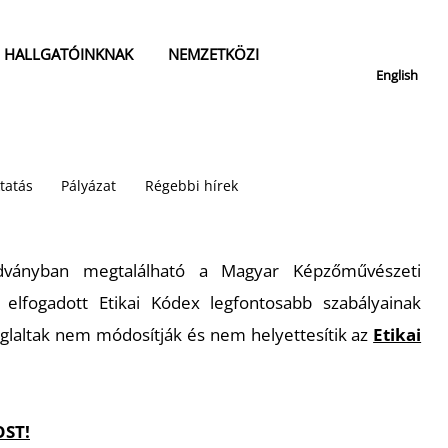
HALLGATÓINKNAK
NEMZETKÖZI
English
tatás
Pályázat
Régebbi hírek
dványban megtalálható a Magyar Képzőművészeti
 elfogadott Etikai Kódex legfontosabb szabályainak
oglaltak nem módosítják és nem helyettesítik az
Etikai
OST!