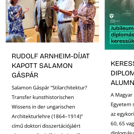
RUDOLF ARNHEIM-DÍJAT
KERES
KAPOTT SALAMON
DIPLO
GÁSPÁR
ALUMNI
Salamon Gáspár “Stilarchitektur?
A Magyar
Transfer kunsthistorischen
Egyetem s
Wissens in der ungarischen
az egykori
Architekturlehre (1864–1914)”
60, 65 va
című doktori disszertációjáért
diplomáju