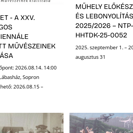
MŰHELY ELŐKÉSZ
ÉS LEBONYOLÍTÁS
T - A XXV.
2025/2026 – NTP
GOS
HHTDK-25-0052
IENNÁLE
OTT MŰVÉSZEINEK
2025. szeptember 1. – 2
TÁSA
augusztus 31
őpont: 2026.08.14. 14:00
 Lábasház, Sopron
hető: 2026.08.15 –