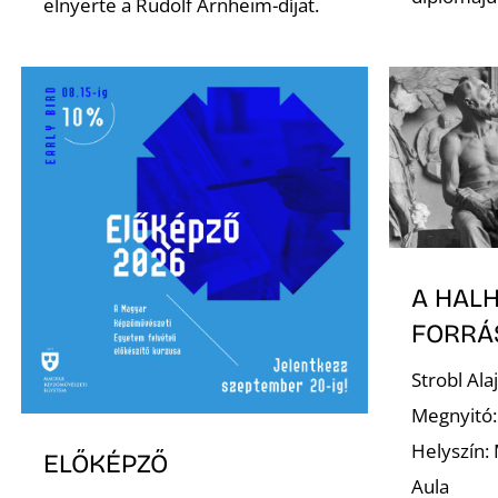
elnyerte a Rudolf Arnheim-díjat.
A HAL
FORRÁ
Strobl Al
Megnyitó:
Helyszín:
ELŐKÉPZŐ
Aula