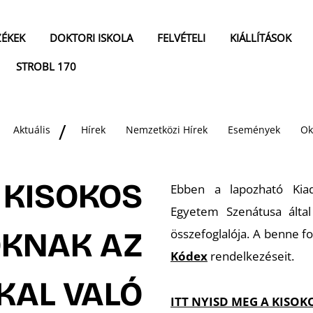
ZÉKEK
DOKTORI ISKOLA
FELVÉTELI
KIÁLLÍTÁSOK
STROBL 170
Aktuális
Hírek
Nemzetközi Hírek
Események
Ok
I KISOKOS
Ebben a lapozható Kia
Egyetem Szenátusa által
ÓKNAK AZ
összefoglalója. A benne f
Kódex
rendelkezéseit.
KAL VALÓ
ITT NYISD MEG A KISOK