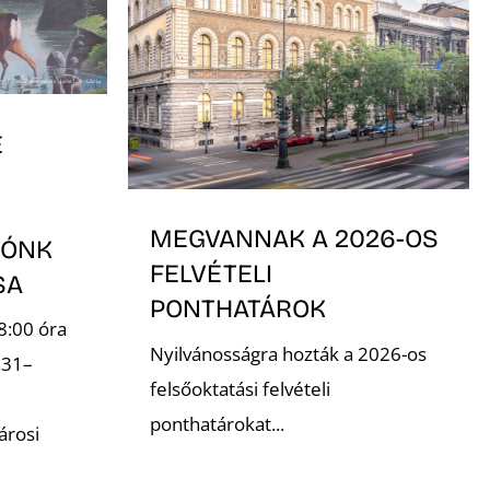
E
MEGVANNAK A 2026-OS
TÓNK
FELVÉTELI
ÁSA
PONTHATÁROK
8:00 óra
Nyilvánosságra hozták a 2026-os
.31–
felsőoktatási felvételi
ponthatárokat...
árosi