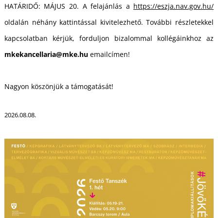
U
HATÁRIDŐ: MÁJUS 20. A felajánlás a
https://eszja.nav.gov.hu/
oldalán néhány kattintással kivitelezhető. További részletekkel
kapcsolatban kérjük, forduljon bizalommal kollégáinkhoz az
mkekancellaria@mke.hu
emailcímen!
Nagyon köszönjük a támogatását!
Á
2026.08.08.