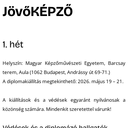
A
JövőKÉPZŐ
1. hét
Helyszín: Magyar Képzőművészeti Egyetem, Barcsay
terem, Aula (1062 Budapest, Andrássy út 69-71.)
A diplomakiállítás megtekinthető: 2026. május 19 – 21.
A kiállítások és a védések egyaránt nyilvánosak a
közönség számára. Mindenkit szeretettel várunk!
Védések és a diplomázó hallgatók