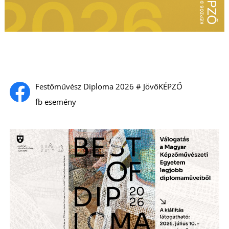
L
Festőművész Diploma 2026 # JövőKÉPZŐ
fb esemény