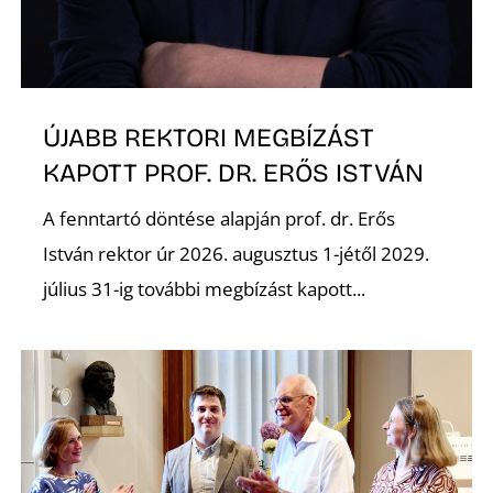
A
ÚJABB REKTORI MEGBÍZÁST
KAPOTT PROF. DR. ERŐS ISTVÁN
A fenntartó döntése alapján prof. dr. Erős
István rektor úr 2026. augusztus 1-jétől 2029.
július 31-ig további megbízást kapott...