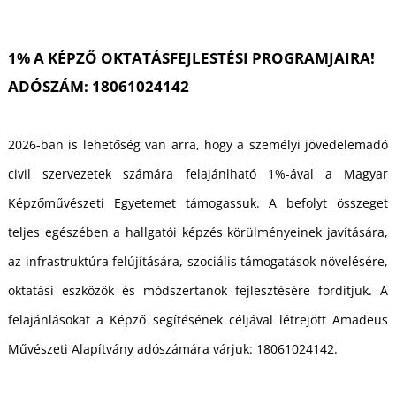
T
1% A KÉPZŐ OKTATÁSFEJLESTÉSI PROGRAMJAIRA!
ADÓSZÁM: 18061024142
2026-ban is lehetőség van arra, hogy a személyi jövedelemadó
civil szervezetek számára felajánlható 1%-ával a Magyar
Képzőművészeti Egyetemet támogassuk. A befolyt összeget
teljes egészében a hallgatói képzés körülményeinek javítására,
az infrastruktúra felújítására, szociális támogatások növelésére,
oktatási eszközök és módszertanok fejlesztésére fordítjuk. A
felajánlásokat a Képző segítésének céljával létrejött Amadeus
Művészeti Alapítvány adószámára várjuk: 18061024142.