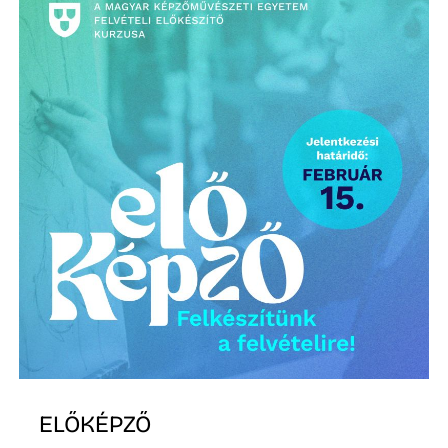
K
ELŐKÉPZŐ