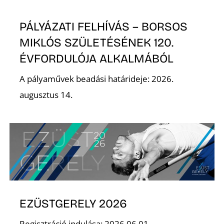
T
PÁLYÁZATI FELHÍVÁS – BORSOS
MIKLÓS SZÜLETÉSÉNEK 120.
ÉVFORDULÓJA ALKALMÁBÓL
A pályaművek beadási határideje: 2026.
augusztus 14.
A
EZÜSTGERELY 2026
Regisztráció indulása: 2026.06.01.