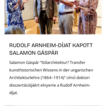
K
RUDOLF ARNHEIM-DÍJAT KAPOTT
SALAMON GÁSPÁR
Salamon Gáspár “Stilarchitektur? Transfer
kunsthistorischen Wissens in der ungarischen
Architekturlehre (1864–1914)” című doktori
disszertációjáért elnyerte a Rudolf Arnheim-
díjat.