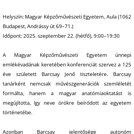
A
Helyszín: Magyar Képzőművészeti Egyetem, Aula (1062
Budapest, Andrássy út 69–71.)
Időpont: 2025. szeptember 22. (hétfő), 9:00–19:30
A Magyar Képzőművészeti Egyetem ünnepi
emlékévadának keretében konferenciát szervez a 125
éve született Barcsay Jenő tiszteletére. Barcsay
tanárként nemcsak művészgenerációk szemléletét
formálta, hanem a magyar anatómiaoktatást is
megújította, így neve örökre beíródott az egyetem
történetébe.
Azonban Barcsay jelentősége autonóm