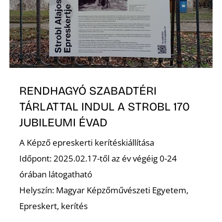
S
RENDHAGYÓ SZABADTÉRI
TÁRLATTAL INDUL A STROBL 170
JUBILEUMI ÉVAD
A Képző epreskerti kerítéskiállítása
Időpont: 2025.02.17-től az év végéig 0-24
órában látogatható
Helyszín: Magyar Képzőművészeti Egyetem,
Epreskert, kerítés