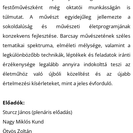
K
festőművészként még oktatói munkásságán is
túlmutat. A művészt egyidejűleg jellemezte a
sokoldalúság és művészeti életprogramjának
konzekvens fejlesztése. Barcsay művészetének széles
tematikai spektruma, elméleti mélysége, valamint a
legkülönbözőbb technikák, léptékek és feladatok iránti
érzékenysége legalább annyira indokolttá teszi az
életműhöz való újbóli közelítést és az újabb
értelmezési kísérleteket, mint a jeles évforduló.
Előadók:
Sturcz János (plenáris előadás)
Nagy Miklós Kund
Ötvös Zoltán