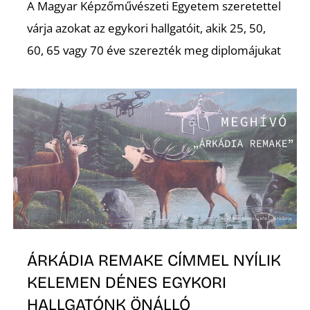
É
A Magyar Képzőművészeti Egyetem szeretettel
várja azokat az egykori hallgatóit, akik 25, 50,
60, 65 vagy 70 éve szerezték meg diplomájukat
P
ÁRKÁDIA REMAKE CÍMMEL NYÍLIK
KELEMEN DÉNES EGYKORI
HALLGATÓNK ÖNÁLLÓ