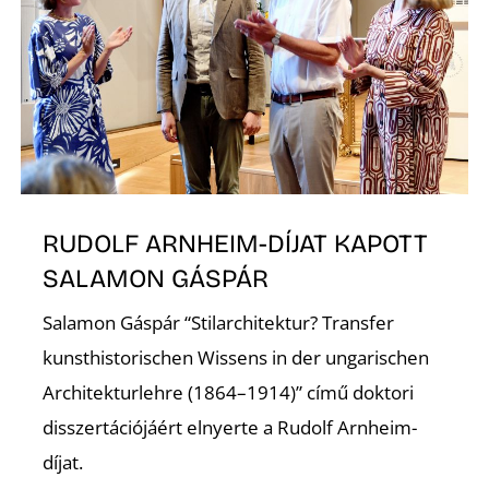
A
RUDOLF ARNHEIM-DÍJAT KAPOTT
SALAMON GÁSPÁR
Salamon Gáspár “Stilarchitektur? Transfer
kunsthistorischen Wissens in der ungarischen
Architekturlehre (1864–1914)” című doktori
disszertációjáért elnyerte a Rudolf Arnheim-
díjat.