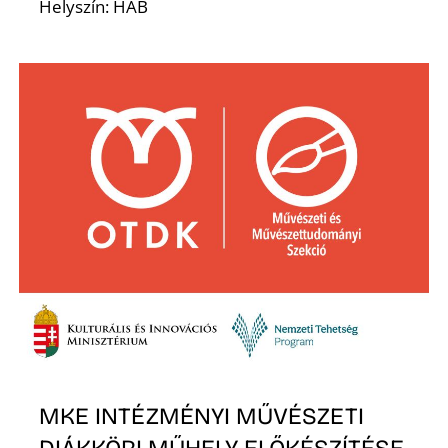
Helyszín: HAB
S
MKE INTÉZMÉNYI MŰVÉSZETI
DIÁKKÖRI MŰHELY ELŐKÉSZÍTÉSE