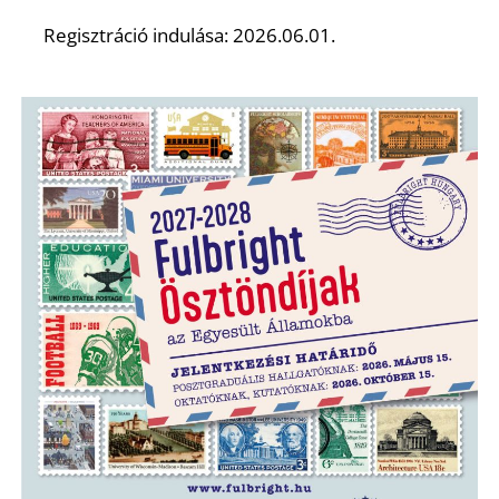
T
Regisztráció indulása: 2026.06.01.
A