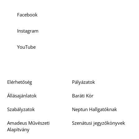
Facebook
Instagram
K
YouTube
Elérhetőség
Pályázatok
Állásajánlatok
Baráti Kör
Szabályzatok
Neptun Hallgatóknak
Amadeus Művészeti
Szenátusi jegyzőkönyvek
Alapítvány