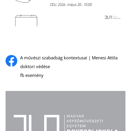
L
A művészi szabadság kontextusai | Menesi Attila
doktori védése
fb esemény