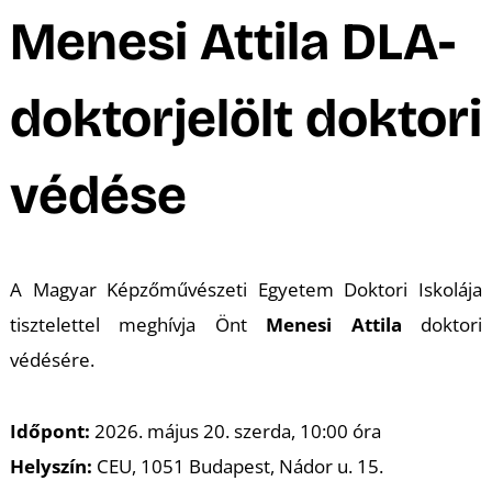
A
Menesi Attila DLA-
doktorjelölt doktori
védése
A Magyar Képzőművészeti Egyetem Doktori Iskolája
K
tisztelettel meghívja Önt
Menesi Attila
doktori
védésére.
Időpont:
2026. május 20. szerda, 10:00 óra
Helyszín:
CEU, 1051 Budapest, Nádor u. 15.