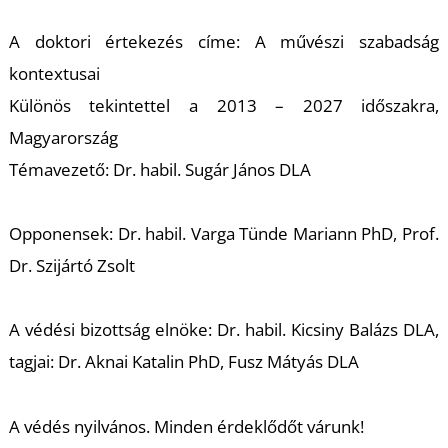
A doktori értekezés címe: A művészi szabadság
kontextusai
Különös tekintettel a 2013 – 2027 időszakra,
Magyarország
Témavezető: Dr. habil. Sugár János DLA
T
Opponensek: Dr. habil. Varga Tünde Mariann PhD, Prof.
Dr. Szijártó Zsolt
A védési bizottság elnöke: Dr. habil. Kicsiny Balázs DLA,
tagjai: Dr. Aknai Katalin PhD, Fusz Mátyás DLA
A védés nyilvános. Minden érdeklődőt várunk!