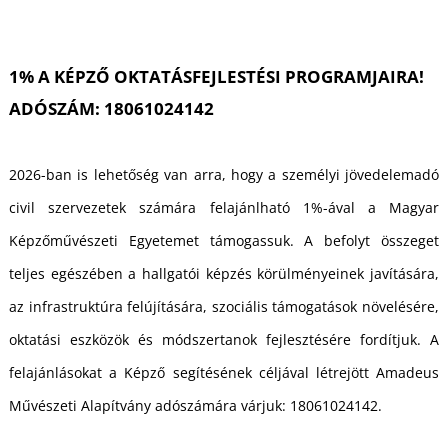
U
1% A KÉPZŐ OKTATÁSFEJLESTÉSI PROGRAMJAIRA!
ADÓSZÁM: 18061024142
2026-ban is lehetőség van arra, hogy a személyi jövedelemadó
civil szervezetek számára felajánlható 1%-ával a Magyar
Képzőművészeti Egyetemet támogassuk. A befolyt összeget
teljes egészében a hallgatói képzés körülményeinek javítására,
az infrastruktúra felújítására, szociális támogatások növelésére,
oktatási eszközök és módszertanok fejlesztésére fordítjuk. A
felajánlásokat a Képző segítésének céljával létrejött Amadeus
Művészeti Alapítvány adószámára várjuk: 18061024142.