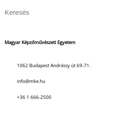
D
Magyar Képzőművészeti Egyetem
1062 Budapest Andrássy út 69-71.
O
info@mke.hu
+36 1 666-2500
Szociális média