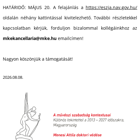
Á
HATÁRIDŐ: MÁJUS 20. A felajánlás a
https://eszja.nav.gov.hu/
oldalán néhány kattintással kivitelezhető. További részletekkel
kapcsolatban kérjük, forduljon bizalommal kollégáinkhoz az
mkekancellaria@mke.hu
emailcímen!
Nagyon köszönjük a támogatását!
2026.08.08.