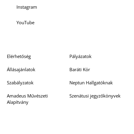
Instagram
YouTube
K
Elérhetőség
Pályázatok
Állásajánlatok
Baráti Kör
Szabályzatok
Neptun Hallgatóknak
Amadeus Művészeti
Szenátusi jegyzőkönyvek
Alapítvány
Doktori Tanács
Beszerzési pályázatok
jegyzőkönyvek