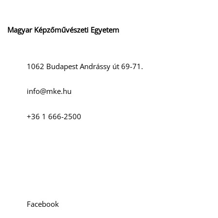
D
Magyar Képzőművészeti Egyetem
1062 Budapest Andrássy út 69-71.
info@mke.hu
O
+36 1 666-2500
Szociális média
Facebook