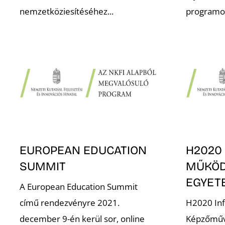
nemzetköziesítéséhez...
programok
EUROPEAN EDUCATION
H2020
SUMMIT
MŰKÖD
EGYET
A European Education Summit
című rendezvényre 2021.
H2020 In
december 9-én kerül sor, online
Képzőműv