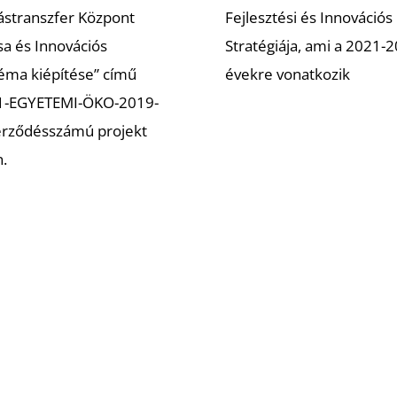
stranszfer Központ
Fejlesztési és Innovációs
sa és Innovációs
Stratégiája, ami a 2021-2
éma kiépítése” című
évekre vonatkozik
.1-EGYETEMI-ÖKO-2019-
erződésszámú projekt
.
édia