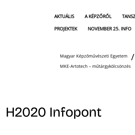
AKTUÁLIS
A KÉPZŐRŐL
TANS
PROJEKTEK
NOVEMBER 25. INFO
Magyar Képzőművészeti Egyetem
MKE-Artotech – műtárgykölcsönzés
H2020 Infopont