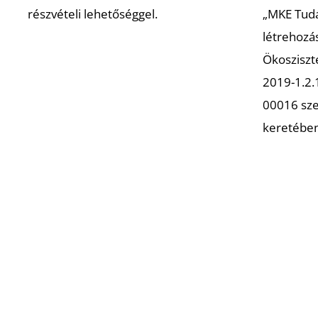
részvételi lehetőséggel.
„MKE Tudá
létrehozá
Ökosziszt
2019-1.2
00016 sz
keretében
Magyar Képzőművészeti Egyetem
Szociális m