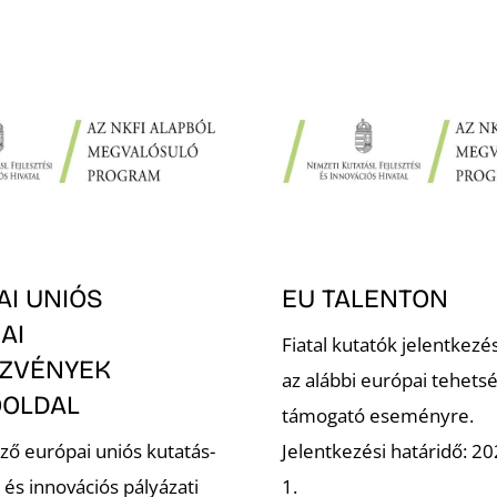
AI UNIÓS
EU TALENTON
AI
Fiatal kutatók jelentkezé
ZVÉNYEK
az alábbi európai tehetsé
ŐOLDAL
támogató eseményre.
ző európai uniós kutatás-
Jelentkezési határidő: 202
i és innovációs pályázati
1.