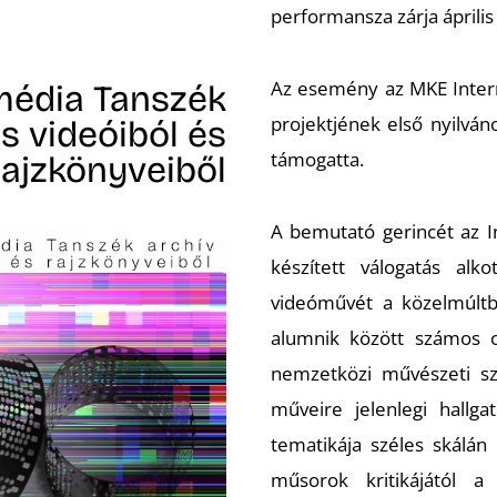
performansza zárja április
Az esemény az MKE Intermé
média Tanszék
projektjének első nyilván
is videóiból és
támogatta.
rajzkönyveiből
A bemutató gerincét az I
készített válogatás al
videóművét a közelmúltb
alumnik között számos o
nemzetközi művészeti szi
műveire jelenlegi hallga
tematikája széles skálán
műsorok kritikájától a 