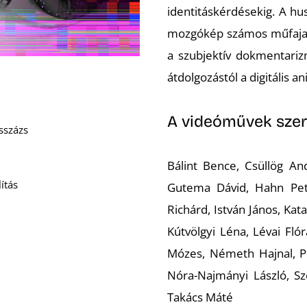
identitáskérdésekig. A hu
mozgókép számos műfaja m
a szubjektív dokmentariz
átdolgozástól a digitális an
A videóművek szer
sszázs
Bálint Bence, Csüllög An
ítás
Gutema Dávid, Hahn Petr
Richárd, István János, Kata
Kútvölgyi Léna, Lévai Fl
Mózes, Németh Hajnal, Pe
Nóra-Najmányi László, Sz
Takács Máté