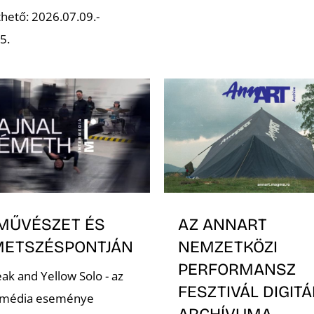
hető: 2026.07.09.-
5.
AZ ANNART
MŰVÉSZET ÉS
NEMZETKÖZI
METSZÉSPONTJÁN
PERFORMANSZ
ak and Yellow Solo - az
FESZTIVÁL DIGITÁ
rmédia eseménye