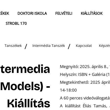
ZÉKEK
DOKTORI ISKOLA
FELVÉTELI
KIÁLLÍTÁSOK
STROBL 170
Tanszékek
Intermédia Tanszék
Kapcsolat
Képzé
ntermedia
Megnyitó: 2025. április 8.,
Helyszín: ISBN + Galéria (
Models) -
Megtekinthető: 2025 áprili
14-18:00
A 60 perces videóválogatás
Kiállítás
A kiállítást Éliás Tamás