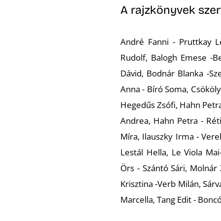
A rajzkönyvek szer
André Fanni - Pruttkay L
Rudolf, Balogh Emese -Be
Dávid, Bodnár Blanka -Sz
Anna - Bíró Soma, Csököly
Hegedűs Zsófi, Hahn Petra
Andrea, Hahn Petra - Réti
Míra, Ilauszky Irma - Vere
Lestál Hella, Le Viola Ma
Örs - Szántó Sári, Molnár 
Krisztina -Verb Milán, Sár
Marcella, Tang Edit - Boncó