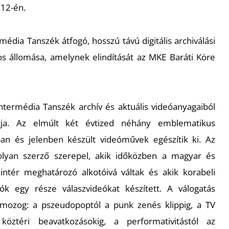
 12-én.
dia Tanszék átfogó, hosszú távú digitális archiválási
os állomása, amelynek elindítását az MKE Baráti Köre
ntermédia Tanszék archív és aktuális videóanyagaiból
kotja. Az elmúlt két évtized néhány emblematikus
an és jelenben készült videóművek egészítik ki. Az
lyan szerző szerepel, akik időközben a magyar és
ntér meghatározó alkotóivá váltak és akik korabeli
tók egy része válaszvideókat készített. A válogatás
 mozog: a pszeudopoptól a punk zenés klippig, a TV
köztéri beavatkozásokig, a performativitástól az