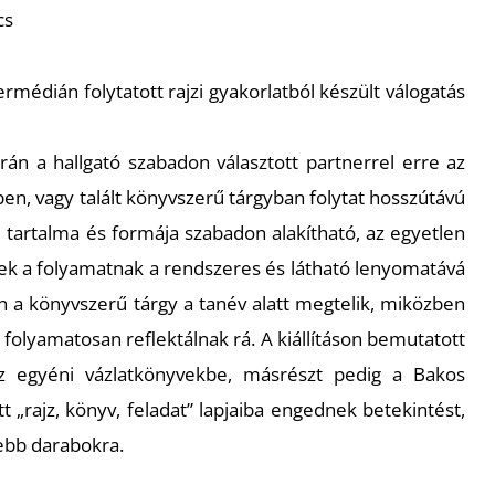
cs
ermédián folytatott rajzi gyakorlatból készült válogatás
orán a hallgató szabadon választott partnerrel erre az
en, vagy talált könyvszerű tárgyban folytat hosszútávú
tartalma és formája szabadon alakítható, az egyetlen
ek a folyamatnak a rendszeres és látható lenyomatává
n a könyvszerű tárgy a tanév alatt megtelik, miközben
ó folyamatosan reflektálnak rá. A kiállításon bemutatott
az egyéni vázlatkönyvekbe, másrészt pedig a Bakos
t „rajz, könyv, feladat” lapjaiba engednek betekintést,
sebb darabokra.