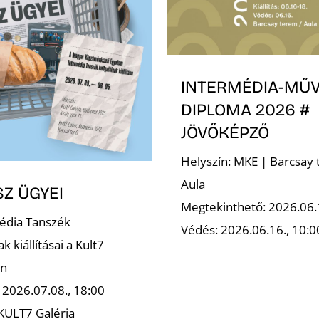
INTERMÉDIA-MŰ
DIPLOMA 2026 #
JÖVŐKÉPZŐ
Helyszín: MKE | Barcsay 
Aula
SZ ÜGYEI
Megtekinthető: 2026.06.
édia Tanszék
Védés: 2026.06.16., 10:
k kiállításai a Kult7
an
 2026.07.08., 18:00
 KULT7 Galéria