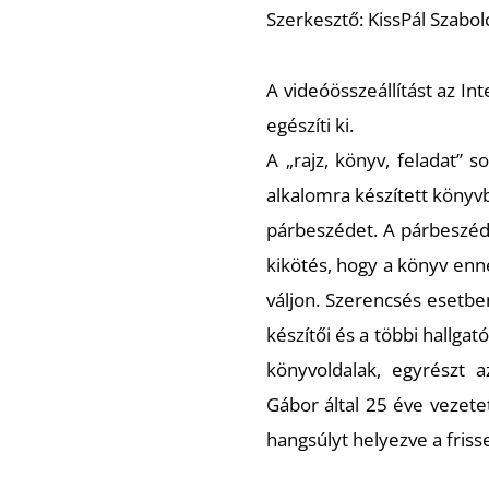
Szerkesztő: KissPál Szabol
A videóösszeállítást az Int
egészíti ki.
A „rajz, könyv, feladat” s
alkalomra készített könyvb
párbeszédet. A párbeszéd 
kikötés, hogy a könyv enn
váljon. Szerencsés esetbe
készítői és a többi hallgat
könyvoldalak, egyrészt 
Gábor által 25 éve vezetet
hangsúlyt helyezve a fris