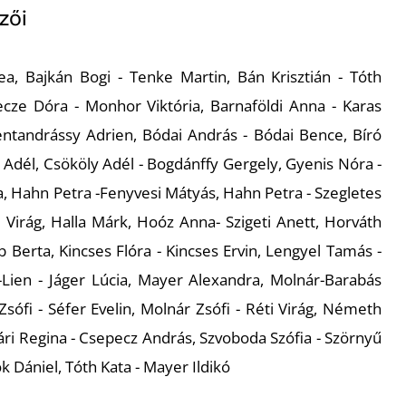
zői
ea, Bajkán Bogi - Tenke Martin, Bán Krisztián - Tóth
cze Dóra - Monhor Viktória, Barnaföldi Anna - Karas
entandrássy Adrien, Bódai András - Bódai Bence, Bíró
 Adél, Csököly Adél - Bogdánffy Gergely, Gyenis Nóra -
, Hahn Petra -Fenyvesi Mátyás, Hahn Petra - Szegletes
 Virág, Halla Márk, Hoóz Anna- Szigeti Anett, Horváth
b Berta, Kincses Flóra - Kincses Ervin, Lengyel Tamás -
i-Lien - Jáger Lúcia, Mayer Alexandra, Molnár-Barabás
Zsófi - Séfer Evelin, Molnár Zsófi - Réti Virág, Németh
vári Regina - Csepecz András, Szvoboda Szófia - Szörnyű
k Dániel, Tóth Kata - Mayer Ildikó