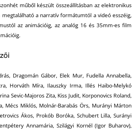
szonhét műből készült összeállításban az elektronikus
egtalálható a narratív formátumtól a videó esszéig,
mustól az animációig, az analóg 16 és 35mm-es film
imációig.
zői
drás, Dragomán Gábor, Elek Mur, Fudella Annabella,
a, Horváth Míra, Ilauszky Irma, Illés Haibo-Melykó
rina Sevic-Majoros Zita, Kiss Judit, Korponovics Roland,
óra, Mécs Miklós, Molnár-Barabás Örs, Murányi Márton
trovics Ákos, Prokób Boróka, Schubert Lilla, Surányi
entpétery Annamária, Szilágyi Kornél (Igor Buharov),