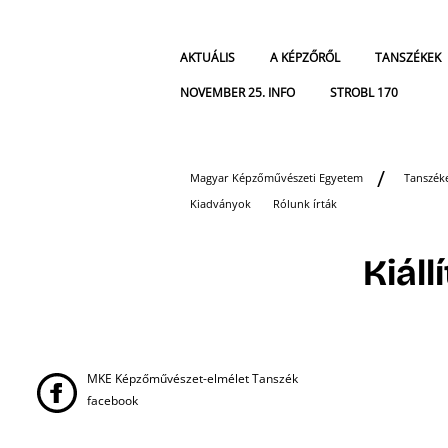
AKTUÁLIS
A KÉPZŐRŐL
TANSZÉKEK
NOVEMBER 25. INFO
STROBL 170
Magyar Képzőművészeti Egyetem
Tanszék
Kiadványok
Rólunk írták
Kiáll
MKE Képzőművészet-elmélet Tanszék
facebook