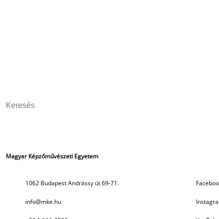
Magyar Képzőművészeti Egyetem
Szociális média
1062 Budapest Andrássy út 69-71.
Faceboo
info@mke.hu
Instagr