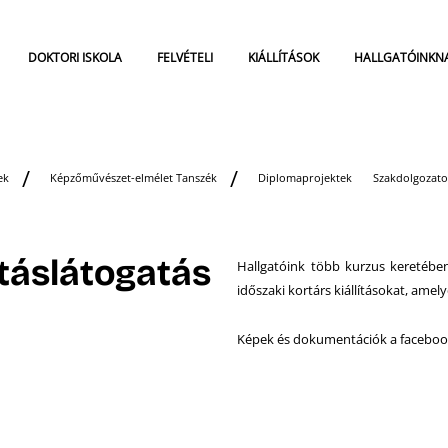
DOKTORI ISKOLA
FELVÉTELI
KIÁLLÍTÁSOK
HALLGATÓINKN
ek
Képzőművészet-elmélet Tanszék
Diplomaprojektek
Szakdolgozat
ításlátogatás
Hallgatóink több kurzus keretében
időszaki kortárs kiállításokat, amel
Képek és dokumentációk a faceboo