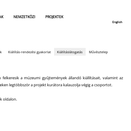
AK
NEMZETKÖZI
PROJEKTEK
English
ok
Kiállítás-rendezési gyakorlat
Kiállításlátogatás
Művésztelep
 felkeresik a múzeumi gyűjtemények állandó kiállításait, valamint az
yeken legtöbbször a projekt kurátora kalauzolja végig a csoportot.
k oldalon.