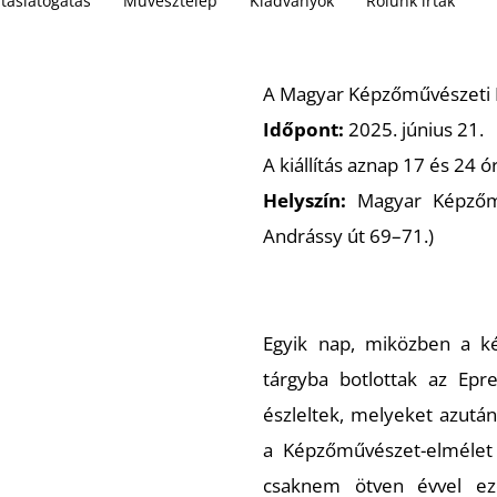
lításlátogatás
Művésztelep
Kiadványok
Rólunk írták
A Magyar Képzőművészeti Eg
Időpont:
2025. június 21.
A kiállítás aznap 17 és 24
Helyszín:
Magyar Képzőmű
Andrássy út 69–71.)
Egyik nap, miközben a ké
tárgyba botlottak az Epre
észleltek, melyeket azután
a Képzőművészet-elmélet 
csaknem ötven évvel eze