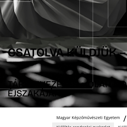
CSATOLVA KÜLDJÜK –
TÁRLATVEZETÉS + OLÁH 
ÉJSZAKÁJÁN
Magyar Képzőművészeti Egyetem