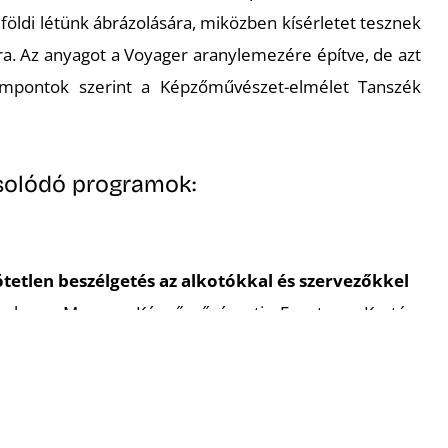
földi létünk ábrázolására, miközben kísérletet tesznek
ra. Az anyagot a
Voyager
aranylemezére építve, de azt
szempontok szerint a Képzőművészet-elmélet Tanszék
csolódó programok:
tetlen beszélgetés az alkotókkal és szervezőkkel
nak a Magyar Képzőművészeti Egyetem Kortárs
tori ismeretek mesterképzés hallgatói, a kiállítás
 Ezt követően a látogatók beszélgethetnek a jelen lévő
el, miközben szabadon bejárhatják a kiállítást, és
ojekttel kapcsolatban.