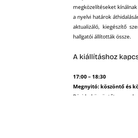
megközelítéseket kínálnak 
a nyelvi határok áthidalásá
aktualizáló, kiegészítő 
hallgatói állították össze.
A kiállításhoz kap
17:00 – 18:30
Megnyitó: köszöntő és kö
Rövid köszöntőt monda
művészetelméleti és kurá
kurátori csapatának tagjai.
alkotókkal és szervezőkk
feltehetik kérdéseiket a pr