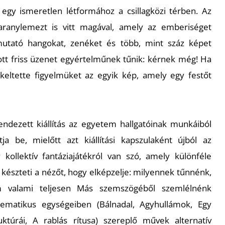
 egy ismeretlen létformához a csillagközi térben. Az
ranylemezt is vitt magával, amely az emberiséget
utató hangokat, zenéket és több, mint száz képet
ott friss üzenet egyértelműnek tűnik: kérnek még! Ha
lkeltette figyelmüket az egyik kép, amely egy festőt
dezett kiállítás az egyetem hallgatóinak munkáiból
tja be, mielőtt azt kiállítási kapszulaként újból az
 kollektív fantáziajátékról van szó, amely különféle
készteti a nézőt, hogy elképzelje: milyennek tűnnénk,
 valami teljesen
Más
szemszögéből szemlélnénk
tematikus egységeiben (
Bálnadal, Agyhullámok, Egy
ktúrái, A rablás rítusa
) szereplő művek alternatív