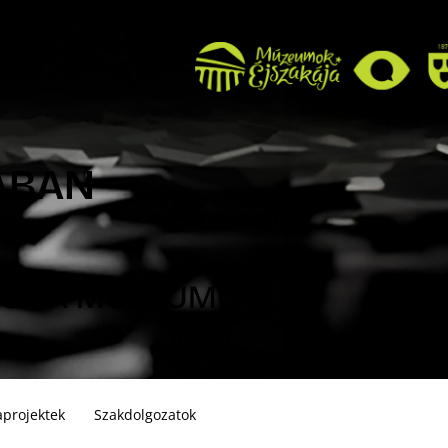
LÁBAN
NCE A MÚZEUMOK
projektek
Szakdolgozatok