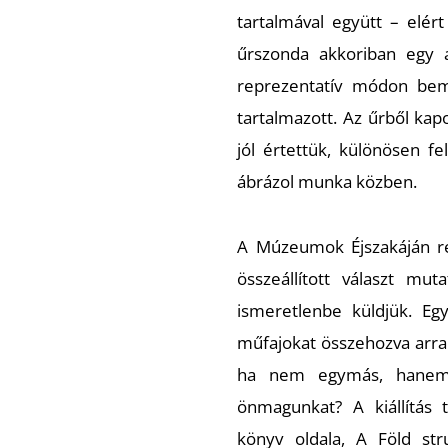
tartalmával együtt – elért
űrszonda akkoriban egy a
reprezentatív módon bem
tartalmazott. Az űrből kap
jól értettük, különösen fe
ábrázol munka közben.
A Múzeumok Éjszakáján ren
összeállított választ muta
ismeretlenbe küldjük. Egy
műfajokat összehozva arra 
ha nem egymás, hanem
önmagunkat? A kiállítás 
könyv oldala, A Föld stru