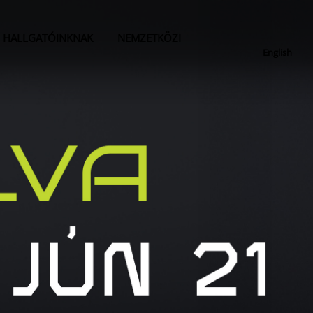
HALLGATÓINKNAK
NEMZETKÖZI
English