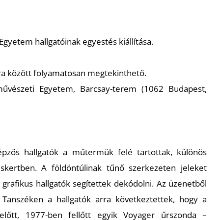
yetem hallgatóinak egyestés kiállítása.
 óra között folyamatosan megtekinthető.
vészeti Egyetem, Barcsay-terem (1062 Budapest,
pzős hallgatók a műtermük felé tartottak, különös
skertben. A földöntúlinak tűnő szerkezeten jeleket
 grafikus hallgatók segítettek dekódolni. Az üzenetből
Tanszéken a hallgatók arra következtettek, hogy a
lőtt, 1977-ben fellőtt egyik
Voyager
űrszonda –