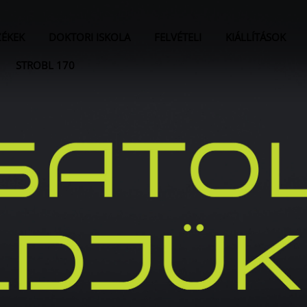
ZÉKEK
DOKTORI ISKOLA
FELVÉTELI
KIÁLLÍTÁSOK
STROBL 170