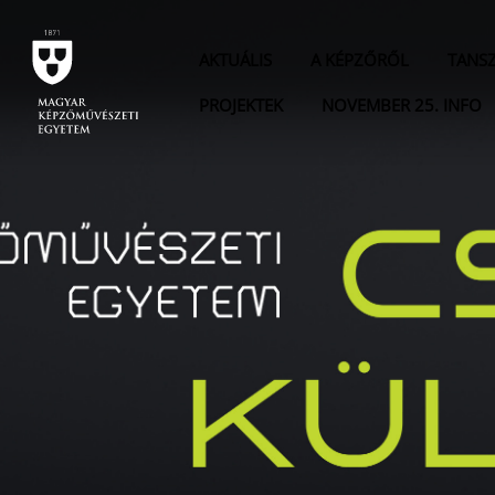
AKTUÁLIS
A KÉPZŐRŐL
TANS
PROJEKTEK
NOVEMBER 25. INFO