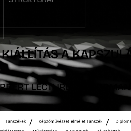
 KIÁLLÍTÁS A KAPSZU
NORBERT LECTURE PERFORMA
Tanszékek
Képzőművészet-elmélet Tanszék
Diploma