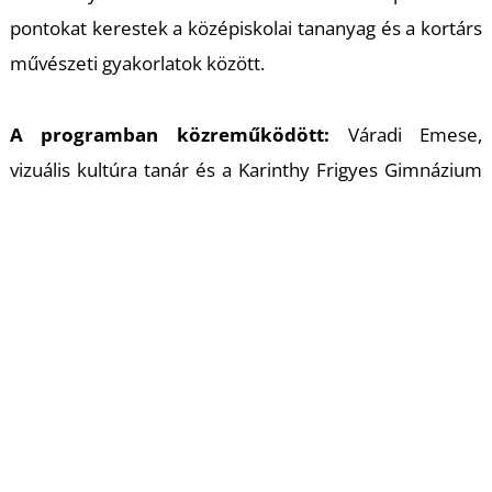
pontokat kerestek a középiskolai tananyag és a kortárs
művészeti gyakorlatok között.
A programban közreműködött:
Váradi Emese,
vizuális kultúra tanár és a Karinthy Frigyes Gimnázium
tizedik évfolyamos tanulói
A beszélgetést moderálja
: Klima Gábor, a Magyar
Képzőművészeti Egyetem Tanárképző Tanszékének
oktatója
A beszélgetés résztvevői:
Hegyi Dóra, a tranzit.hu igazgatója
KissPál Szabolcs, képzőművész, a Magyar
Képzőművészeti Egyetem oktatója