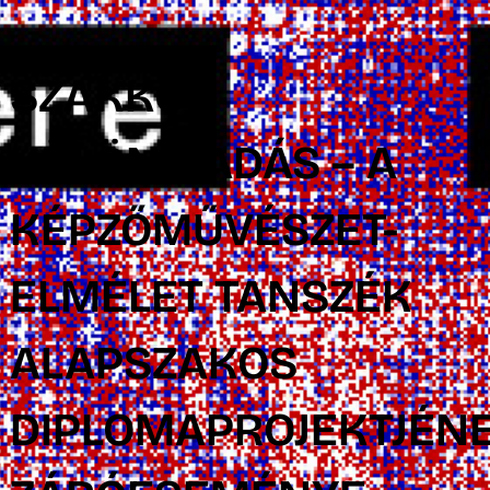
SZAKKÖR
KÜLÖNKIADÁS – A
KÉPZŐMŰVÉSZET-
ELMÉLET TANSZÉK
ALAPSZAKOS
DIPLOMAPROJEKTJÉN