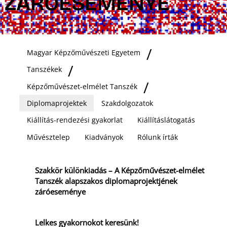
ZÁRÓESEMÉNYE
Magyar Képzőművészeti Egyetem
Tanszékek
Képzőművészet-elmélet Tanszék
Diplomaprojektek
Szakdolgozatok
Kiállítás-rendezési gyakorlat
Kiállításlátogatás
Művésztelep
Kiadványok
Rólunk írták
Szakkör különkiadás – A Képzőművészet-elmélet
Tanszék alapszakos diplomaprojektjének
záróeseménye
Lelkes gyakornokot keresünk!