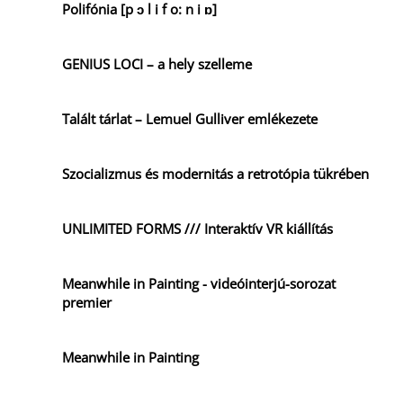
Polifónia [p ɔ l i f o: n i ɒ]
GENIUS LOCI – a hely szelleme
Talált tárlat – Lemuel Gulliver emlékezete
Szocializmus és modernitás a retrotópia tükrében
UNLIMITED FORMS /// Interaktív VR kiállítás
Meanwhile in Painting - videóinterjú-sorozat
premier
Meanwhile in Painting