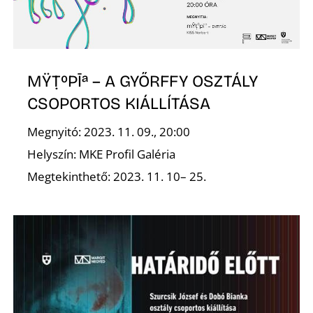
I
MŸṬ⁰PĪª – A GYŐRFFY OSZTÁLY
CSOPORTOS KIÁLLÍTÁSA
Megnyitó: 2023. 11. 09., 20:00
Helyszín: MKE Profil Galéria
Megtekinthető: 2023. 11. 10– 25.