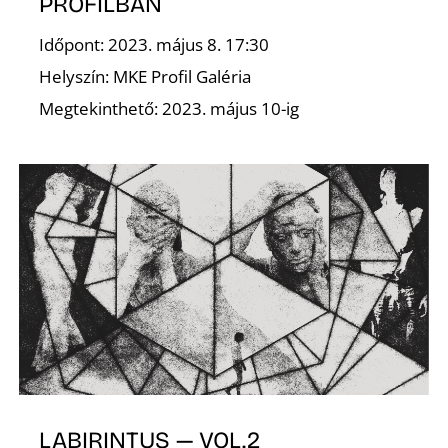
T
PROFILBAN
Időpont: 2023. május 8. 17:30
Helyszín: MKE Profil Galéria
Megtekinthető: 2023. május 10-ig
A
LABIRINTUS — VOL.2