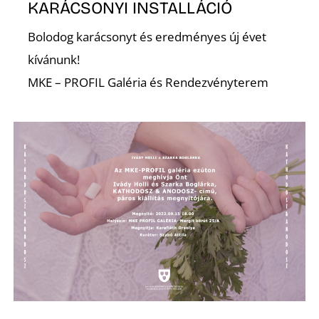
E
KARÁCSONYI INSTALLÁCIÓ
Bolodog karácsonyt és eredményes új évet
kívánunk!
MKE – PROFIL Galéria és Rendezvényterem
K