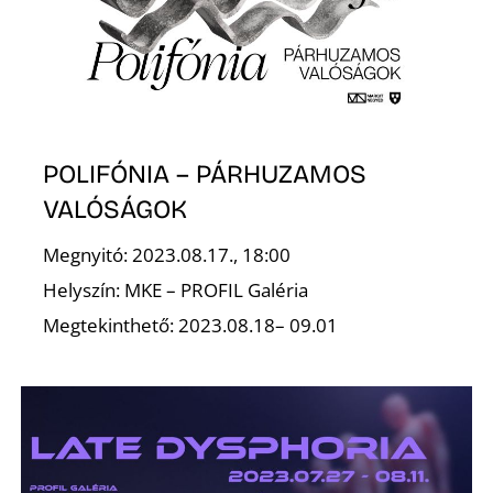
É
POLIFÓNIA – PÁRHUZAMOS
VALÓSÁGOK
P
Megnyitó: 2023.08.17., 18:00
Helyszín: MKE – PROFIL Galéria
Megtekinthető: 2023.08.18– 09.01