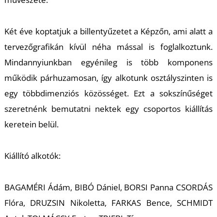
K
Két éve koptatjuk a billentyűzetet a Képzőn, ami alatt a
tervezőgrafikán kívül néha mással is foglalkoztunk.
Mindannyiunkban egyénileg is több komponens
működik párhuzamosan, így alkotunk osztályszinten is
egy többdimenziós közösséget. Ezt a sokszínűséget
szeretnénk bemutatni nektek egy csoportos kiállítás
keretein belül.
Kiállító alkotók:
BAGAMÉRI Ádám, BIBÓ Dániel, BORSI Panna CSORDÁS
Flóra, DRUZSIN Nikoletta, FARKAS Bence, SCHMIDT