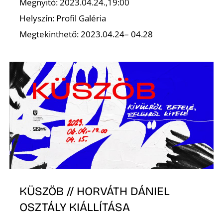
Megnyitó: 2023.04.24.,19:00
Helyszín: Profil Galéria
Megtekinthető: 2023.04.24– 04.28
S
KÜSZÖB // HORVÁTH DÁNIEL
OSZTÁLY KIÁLLÍTÁSA