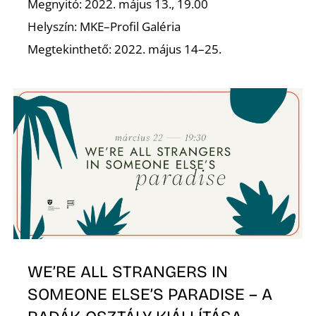
Megnyitó: 2022. május 13., 19.00
Helyszín: MKE–Profil Galéria
K
Megtekinthető: 2022. május 14–25.
WE’RE ALL STRANGERS IN
SOMEONE ELSE’S PARADISE – A