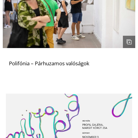
L
Polifónia – Párhuzamos valóságok