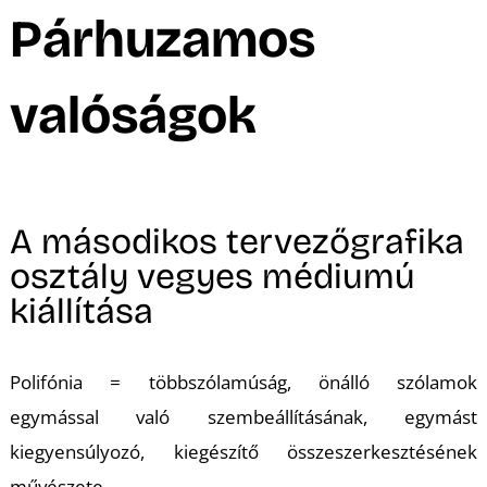
A
Párhuzamos
valóságok
A másodikos tervezőgrafika
osztály vegyes médiumú
kiállítása
Polifónia = többszólamúság, önálló szólamok
egymással való szembeállításának, egymást
kiegyensúlyozó, kiegészítő összeszerkesztésének
művészete.