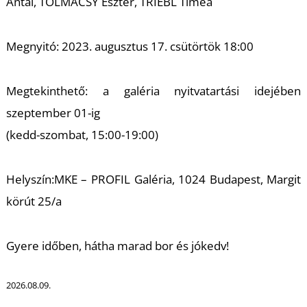
T
Antal, TOLMÁCSY Eszter, TRIEBL Tímea
Megnyitó: 2023. augusztus 17. csütörtök 18:00
Megtekinthető: a galéria nyitvatartási idejében
szeptember 01-ig
(kedd-szombat, 15:00-19:00)
Helyszín:MKE – PROFIL Galéria, 1024 Budapest, Margit
körút 25/a
Gyere időben, hátha marad bor és jókedv!
2026.08.09.