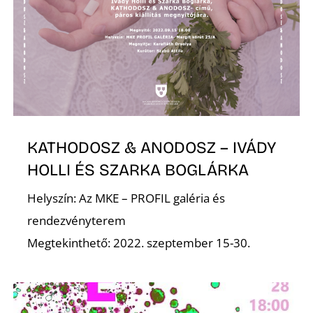
E
KATHODOSZ & ANODOSZ – IVÁDY
HOLLI ÉS SZARKA BOGLÁRKA
K
Helyszín: Az MKE – PROFIL galéria és
rendezvényterem
Megtekinthető: 2022. szeptember 15-30.