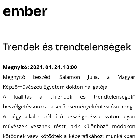
A
ember
Trendek és trendtelenségek
Megnyitó: 2021. 01. 24. 18:00
Megnyitó beszéd: Salamon Júlia, a Magyar
Képzőművészeti Egyetem doktori hallgatója
A kiállítás a „Trendek és trendtelenségek”
beszélgetéssorozat kisérő eseményeként valósul meg.
A négy alkalomból álló beszélgetéssorozaton olyan
művészek vesznek részt, akik különböző módokon
kötődnek vagy kötődtek a képgrafikához: munkáikban