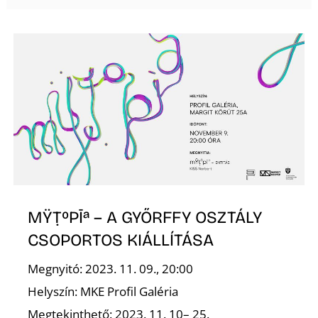
L
MŸṬ⁰PĪª – A GYŐRFFY OSZTÁLY
CSOPORTOS KIÁLLÍTÁSA
Megnyitó: 2023. 11. 09., 20:00
Helyszín: MKE Profil Galéria
Megtekinthető: 2023. 11. 10– 25.