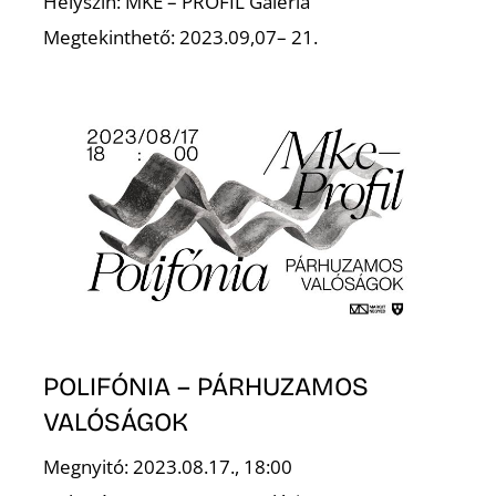
K
Helyszín: MKE – PROFIL Galéria
Megtekinthető: 2023.09,07– 21.
POLIFÓNIA – PÁRHUZAMOS
VALÓSÁGOK
Megnyitó: 2023.08.17., 18:00