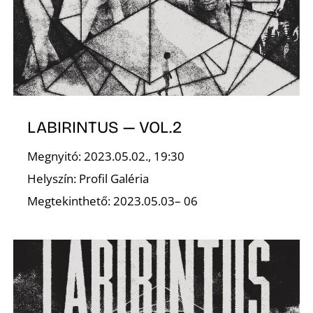
T
LABIRINTUS — VOL.2
A
Megnyitó: 2023.05.02., 19:30
Helyszín: Profil Galéria
Megtekinthető: 2023.05.03– 06