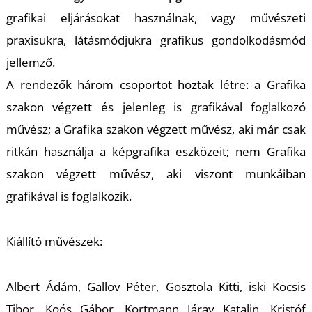
K
grafikai eljárásokat használnak, vagy művészeti
praxisukra, látásmódjukra grafikus gondolkodásmód
jellemző.
A rendezők három csoportot hoztak létre: a Grafika
szakon végzett és jelenleg is grafikával foglalkozó
művész; a Grafika szakon végzett művész, aki már csak
ritkán használja a képgrafika eszközeit; nem Grafika
szakon végzett művész, aki viszont munkáiban
grafikával is foglalkozik.
Kiállító művészek:
Albert Ádám, Gallov Péter, Gosztola Kitti, iski Kocsis
Tibor, Koós Gábor, Kortmann Járay Katalin, Kristóf