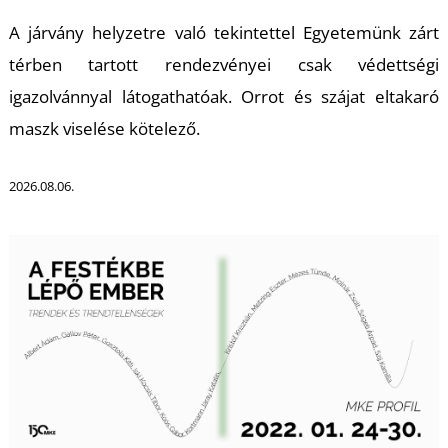
U
A járvány helyzetre való tekintettel Egyetemünk zárt
térben tartott rendezvényei csak védettségi
igazolvánnyal látogathatóak. Orrot és szájat eltakaró
maszk viselése kötelező.
2026.08.06.
Á