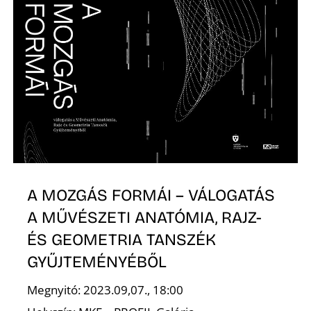
A
A MOZGÁS FORMÁI – VÁLOGATÁS
A MŰVÉSZETI ANATÓMIA, RAJZ-
ÉS GEOMETRIA TANSZÉK
GYŰJTEMÉNYÉBŐL
Megnyitó: 2023.09,07., 18:00