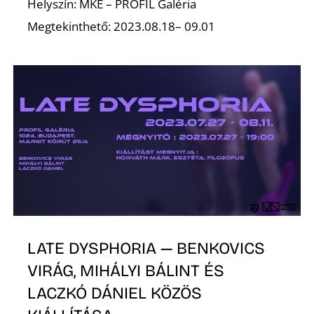
É
Helyszín: MKE – PROFIL Galéria
Megtekinthető: 2023.08.18– 09.01
P
LATE DYSPHORIA — BENKOVICS
VIRÁG, MIHÁLYI BÁLINT ÉS
LACZKÓ DÁNIEL KÖZÖS