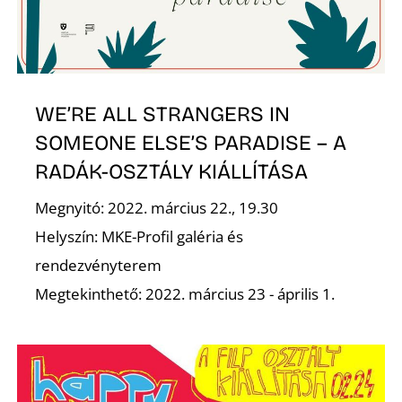
K
WE’RE ALL STRANGERS IN
SOMEONE ELSE’S PARADISE – A
RADÁK-OSZTÁLY KIÁLLÍTÁSA
Megnyitó: 2022. március 22., 19.30
Helyszín: MKE-Profil galéria és
rendezvényterem
Megtekinthető: 2022. március 23 - április 1.