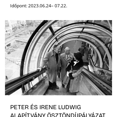
Időpont: 2023.06.24– 07.22.
R
PETER ÉS IRENE LUDWIG
ALAPÍTVÁNY ÖSZTÖNDÍJPÁLYÁZAT