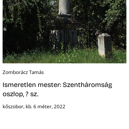
K
Zomborácz Tamás
Ismeretlen mester: Szentháromság
oszlop, ? sz.
kőszobor, kb. 6 méter, 2022