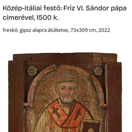
E
Közép-itáliai festő: Fríz VI. Sándor pápa
címerével, 1500 k.
freskó, gipsz alapra átültetve, 73x309 cm, 2022
K