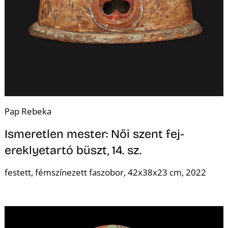
S
Pap Rebeka
Ismeretlen mester: Női szent fej-
ereklyetartó büszt, 14. sz.
festett, fémszínezett faszobor, 42x38x23 cm, 2022