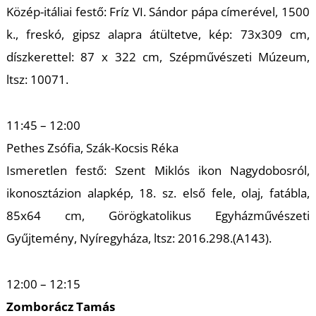
Közép-itáliai festő: Fríz VI. Sándor pápa címerével, 1500
k., freskó, gipsz alapra átültetve, kép: 73x309 cm,
díszkerettel: 87 x 322 cm, Szépművészeti Múzeum,
ltsz: 10071.
11:45 – 12:00
Pethes Zsófia, Szák-Kocsis Réka
Ismeretlen festő: Szent Miklós ikon Nagydobosról,
ikonosztázion alapkép, 18. sz. első fele, olaj, fatábla,
85x64 cm, Görögkatolikus Egyházművészeti
Gyűjtemény, Nyíregyháza, ltsz: 2016.298.(A143).
12:00 – 12:15
Zomborácz Tamás