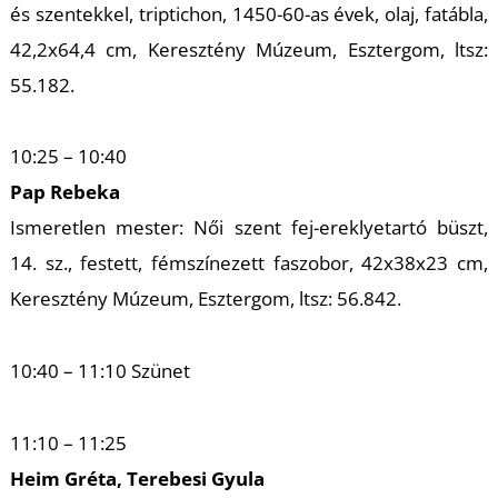
és szentekkel, triptichon, 1450-60-as évek, olaj, fatábla,
42,2x64,4 cm, Keresztény Múzeum, Esztergom, ltsz:
55.182.
I
10:25 – 10:40
Pap Rebeka
Ismeretlen mester: Női szent fej-ereklyetartó büszt,
14. sz., festett, fémszínezett faszobor, 42x38x23 cm,
Keresztény Múzeum, Esztergom, ltsz: 56.842.
10:40 – 11:10 Szünet
11:10 – 11:25
Heim Gréta, Terebesi Gyula