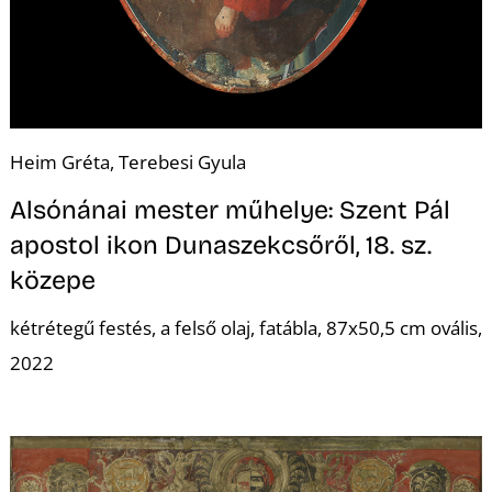
É
Heim Gréta, Terebesi Gyula
Alsónánai mester műhelye: Szent Pál
apostol ikon Dunaszekcsőről, 18. sz.
közepe
kétrétegű festés, a felső olaj, fatábla, 87x50,5 cm ovális,
2022