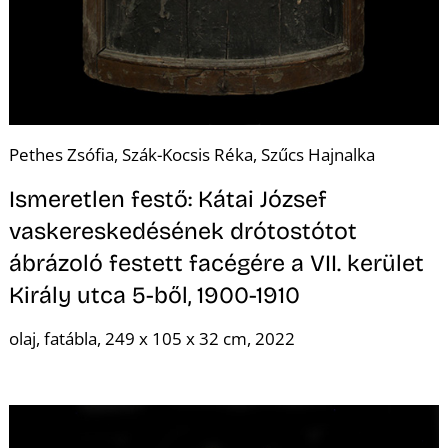
R
Pethes Zsófia, Szák-Kocsis Réka, Szűcs Hajnalka
Ismeretlen festő: Kátai József
vaskereskedésének drótostótot
ábrázoló festett facégére a VII. kerület
Király utca 5-ből, 1900-1910
olaj, fatábla, 249 x 105 x 32 cm, 2022