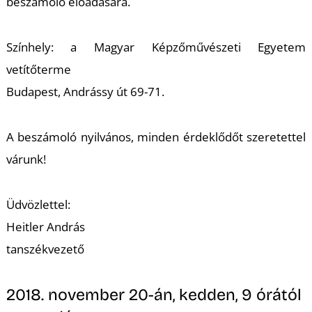
K
beszámoló előadására.
Színhely: a Magyar Képzőművészeti Egyetem
vetítőterme
Budapest, Andrássy út 69-71.
A beszámoló nyilvános, minden érdeklődőt szeretettel
várunk!
Üdvözlettel:
Heitler András
tanszékvezető
2018. november 20-án, kedden, 9 órától