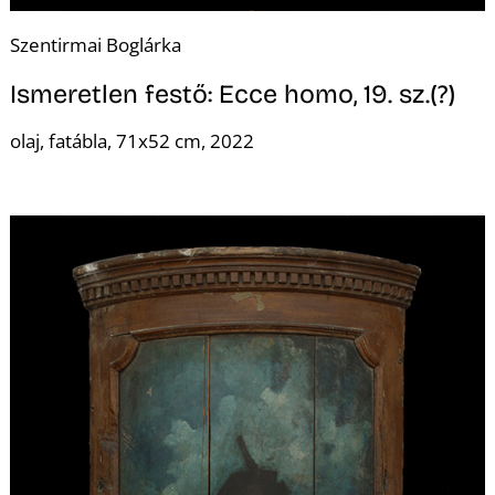
Szentirmai Boglárka
Ismeretlen festő: Ecce homo, 19. sz.(?)
olaj, fatábla, 71x52 cm, 2022
Z