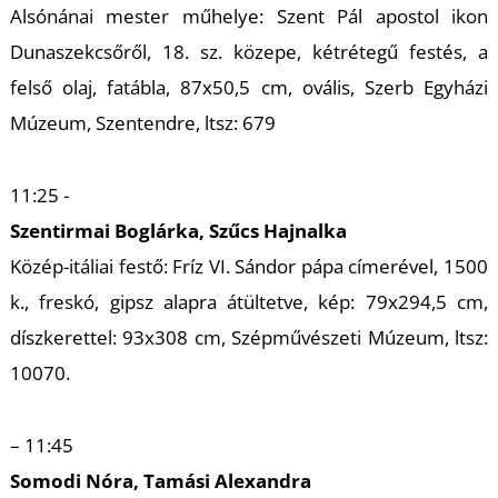
Alsónánai mester műhelye: Szent Pál apostol ikon
S
Dunaszekcsőről, 18. sz. közepe, kétrétegű festés, a
felső olaj, fatábla, 87x50,5 cm, ovális, Szerb Egyházi
Múzeum, Szentendre, ltsz: 679
11:25 -
Szentirmai Boglárka, Szűcs Hajnalka
Közép-itáliai festő: Fríz VI. Sándor pápa címerével, 1500
k., freskó, gipsz alapra átültetve, kép: 79x294,5 cm,
díszkerettel: 93x308 cm, Szépművészeti Múzeum, ltsz:
10070.
– 11:45
Somodi Nóra, Tamási Alexandra