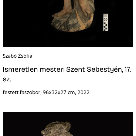
L
Szabó Zsófia
Ismeretlen mester: Szent Sebestyén, 17.
sz.
festett faszobor, 96x32x27 cm, 2022