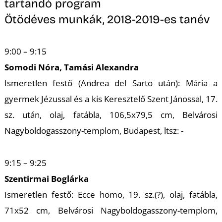
T
tartandó program
Ötödéves munkák, 2018-2019-es tanév
9:00 – 9:15
Somodi Nóra, Tamási Alexandra
Ismeretlen festő (Andrea del Sarto után): Mária a
gyermek Jézussal és a kis Keresztelő Szent Jánossal, 17.
sz. után, olaj, fatábla, 106,5x79,5 cm, Belvárosi
Nagyboldogasszony-templom, Budapest, ltsz: -
9:15 – 9:25
Szentirmai Boglárka
Ismeretlen festő: Ecce homo, 19. sz.(?), olaj, fatábla,
71x52 cm, Belvárosi Nagyboldogasszony-templom,