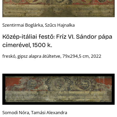
K
Szentirmai Boglárka, Szűcs Hajnalka
Közép-itáliai festő: Fríz VI. Sándor pápa
címerével, 1500 k.
freskó, gipsz alapra átültetve, 79x294,5 cm, 2022
Somodi Nóra, Tamási Alexandra