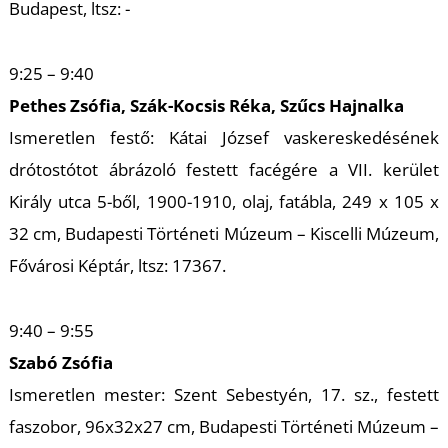
U
Budapest, ltsz: -
9:25 – 9:40
Pethes Zsófia, Szák-Kocsis Réka, Szűcs Hajnalka
Ismeretlen festő: Kátai József vaskereskedésének
drótostótot ábrázoló festett facégére a VII. kerület
Király utca 5-ből, 1900-1910, olaj, fatábla, 249 x 105 x
Á
32 cm, Budapesti Történeti Múzeum – Kiscelli Múzeum,
Fővárosi Képtár, ltsz: 17367.
9:40 – 9:55
Szabó Zsófia
Ismeretlen mester: Szent Sebestyén, 17. sz., festett
faszobor, 96x32x27 cm, Budapesti Történeti Múzeum –