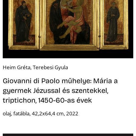
T
Heim Gréta, Terebesi Gyula
A
Giovanni di Paolo műhelye: Mária a
gyermek Jézussal és szentekkel,
triptichon, 1450-60-as évek
olaj, fatábla, 42,2x64,4 cm, 2022