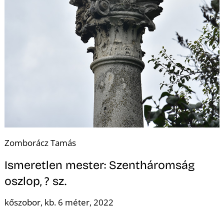
D
Zomborácz Tamás
Ismeretlen mester: Szentháromság
oszlop, ? sz.
kőszobor, kb. 6 méter, 2022