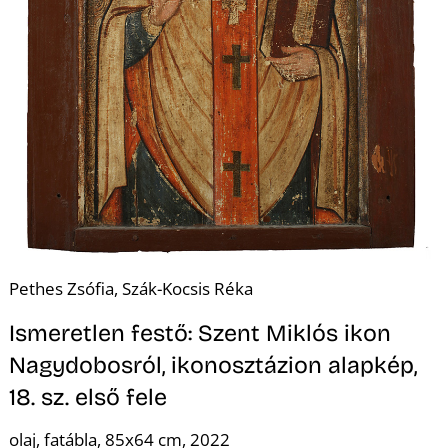
Pethes Zsófia, Szák-Kocsis Réka
Ismeretlen festő: Szent Miklós ikon
Nagydobosról, ikonosztázion alapkép,
18. sz. első fele
olaj, fatábla, 85x64 cm, 2022