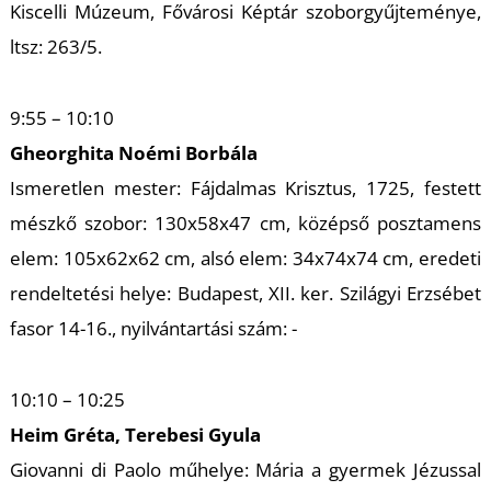
Kiscelli Múzeum, Fővárosi Képtár szoborgyűjteménye,
ltsz: 263/5.
9:55 – 10:10
Gheorghita Noémi Borbála
L
Ismeretlen mester: Fájdalmas Krisztus, 1725, festett
mészkő szobor: 130x58x47 cm, középső posztamens
elem: 105x62x62 cm, alsó elem: 34x74x74 cm, eredeti
rendeltetési helye: Budapest, XII. ker. Szilágyi Erzsébet
fasor 14-16., nyilvántartási szám: -
10:10 – 10:25
Heim Gréta, Terebesi Gyula
Giovanni di Paolo műhelye: Mária a gyermek Jézussal