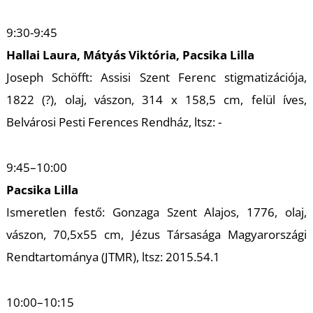
U
9:30-9:45
Hallai Laura, Mátyás Viktória, Pacsika Lilla
Joseph Schöfft: Assisi Szent Ferenc stigmatizációja,
1822 (?), olaj, vászon, 314 x 158,5 cm, felül íves,
Belvárosi Pesti Ferences Rendház, ltsz: -
Á
9:45–10:00
Pacsika Lilla
Ismeretlen festő: Gonzaga Szent Alajos, 1776, olaj,
vászon, 70,5x55 cm, Jézus Társasága Magyarországi
Rendtartománya (JTMR), ltsz: 2015.54.1
10:00–10:15