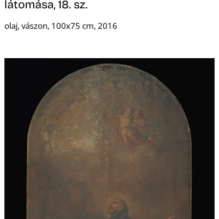
A
látomása, 18. sz.
olaj, vászon, 100x75 cm, 2016