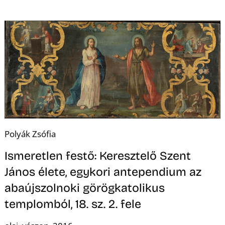
Ő
Polyák Zsófia
Ismeretlen festő: Keresztelő Szent
János élete, egykori antependium az
abaújszolnoki görögkatolikus
templomból, 18. sz. 2. fele