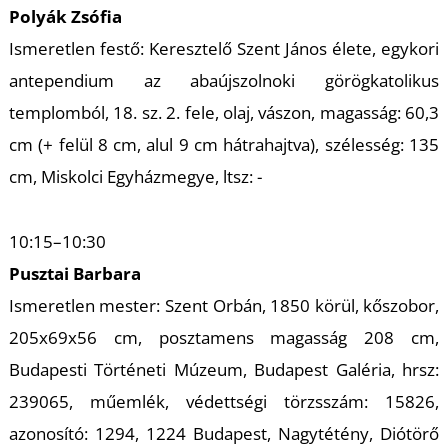
Polyák Zsófia
Ismeretlen festő: Keresztelő Szent János élete, egykori
antependium az abaújszolnoki görögkatolikus
templomból, 18. sz. 2. fele, olaj, vászon, magasság: 60,3
cm (+ felül 8 cm, alul 9 cm hátrahajtva), szélesség: 135
L
cm, Miskolci Egyházmegye, ltsz: -
10:15–10:30
Pusztai Barbara
Ismeretlen mester: Szent Orbán, 1850 körül, kőszobor,
205x69x56 cm, posztamens magasság 208 cm,
Budapesti Történeti Múzeum, Budapest Galéria, hrsz:
239065, műemlék, védettségi törzsszám: 15826,
azonosító: 1294, 1224 Budapest, Nagytétény, Diótörő