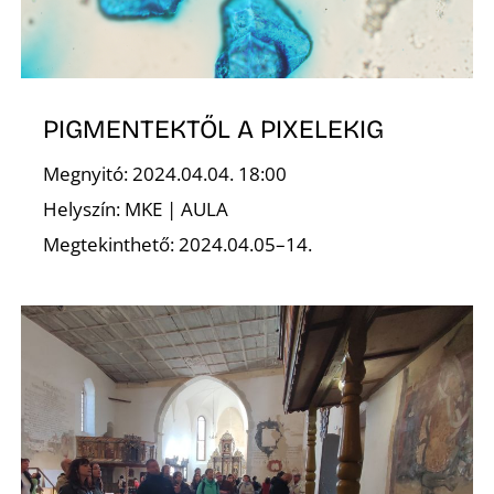
E
PIGMENTEKTŐL A PIXELEKIG
Megnyitó: 2024.04.04. 18:00
Helyszín: MKE | AULA
Megtekinthető: 2024.04.05–14.
K