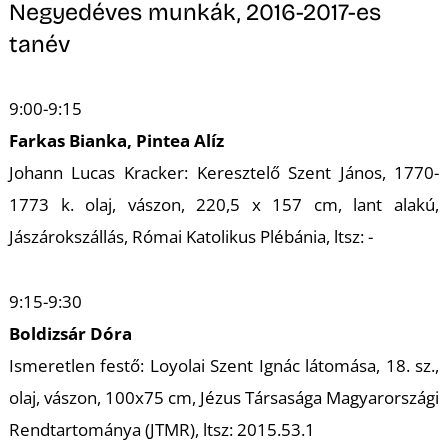
T
Negyedéves munkák, 2016-2017-es
tanév
9:00-9:15
Farkas Bianka, Pintea Alíz
Johann Lucas Kracker: Keresztelő Szent János, 1770-
1773 k. olaj, vászon, 220,5 x 157 cm, lant alakú,
Jászárokszállás, Római Katolikus Plébánia, ltsz: -
9:15-9:30
Boldizsár Dóra
Ismeretlen festő: Loyolai Szent Ignác látomása, 18. sz.,
olaj, vászon, 100x75 cm, Jézus Társasága Magyarországi
Rendtartománya (JTMR), ltsz: 2015.53.1