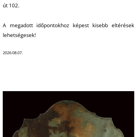
út 102.
A megadott időpontokhoz képest kisebb eltérések
I
lehetségesek!
2026.08.07.