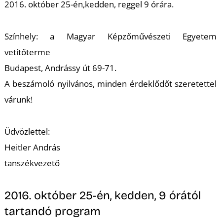
K
2016. október 25-én,kedden, reggel 9 órára.
Színhely: a Magyar Képzőművészeti Egyetem
vetítőterme
Budapest, Andrássy út 69-71.
A beszámoló nyilvános, minden érdeklődőt szeretettel
várunk!
Üdvözlettel:
Heitler András
tanszékvezető
2016. október 25-én, kedden, 9 órától
tartandó program