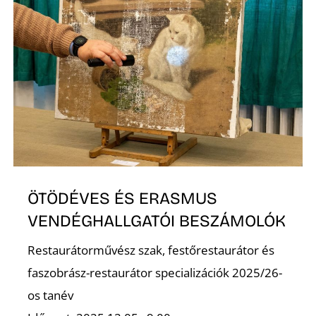
T
A
ÖTÖDÉVES ÉS ERASMUS
VENDÉGHALLGATÓI BESZÁMOLÓK
Restaurátorművész szak, festőrestaurátor és
faszobrász-restaurátor specializációk 2025/26-
os tanév