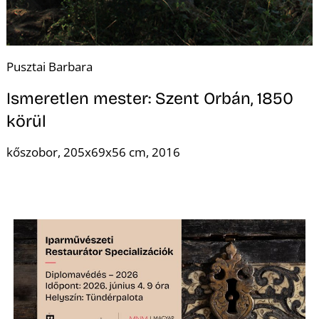
L
Pusztai Barbara
Ismeretlen mester: Szent Orbán, 1850
körül
kőszobor, 205x69x56 cm, 2016