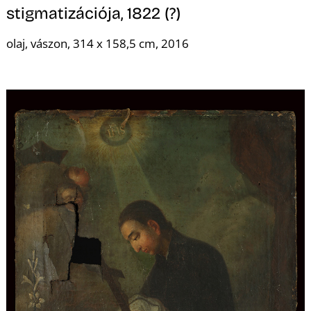
É
stigmatizációja, 1822 (?)
olaj, vászon, 314 x 158,5 cm, 2016
P