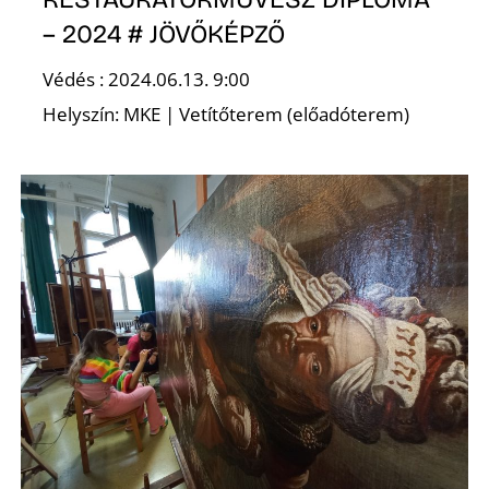
É
– 2024 # JÖVŐKÉPZŐ
Védés : 2024.06.13. 9:00
Helyszín: MKE | Vetítőterem (előadóterem)