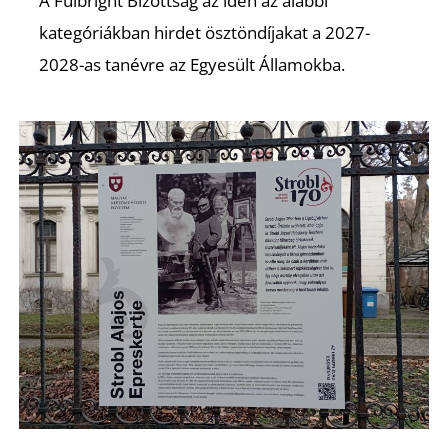
T
A Fulbright Bizottság az idén az alábbi
kategóriákban hirdet ösztöndíjakat a 2027-
2028-as tanévre az Egyesült Államokba.
A