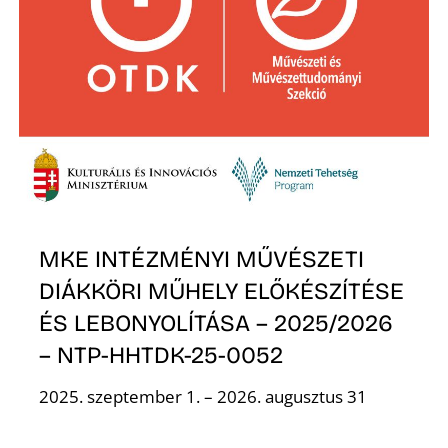
I
MKE INTÉZMÉNYI MŰVÉSZETI
DIÁKKÖRI MŰHELY ELŐKÉSZÍTÉSE
ÉS LEBONYOLÍTÁSA – 2025/2026
– NTP-HHTDK-25-0052
2025. szeptember 1. – 2026. augusztus 31