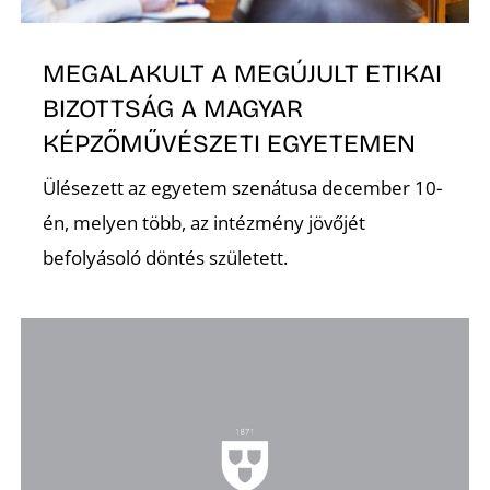
E
MEGALAKULT A MEGÚJULT ETIKAI
BIZOTTSÁG A MAGYAR
KÉPZŐMŰVÉSZETI EGYETEMEN
Ülésezett az egyetem szenátusa december 10-
én, melyen több, az intézmény jövőjét
befolyásoló döntés született.
K