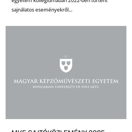
egyetem kollégiumában 2022-ben történt
sajnálatos eseményekről...
D