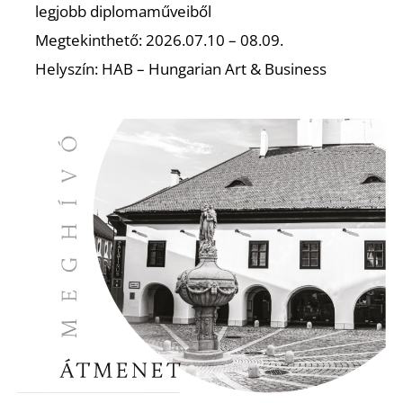
U
legjobb diplomaműveiből
Megtekinthető: 2026.07.10 – 08.09.
Helyszín: HAB – Hungarian Art & Business
Á