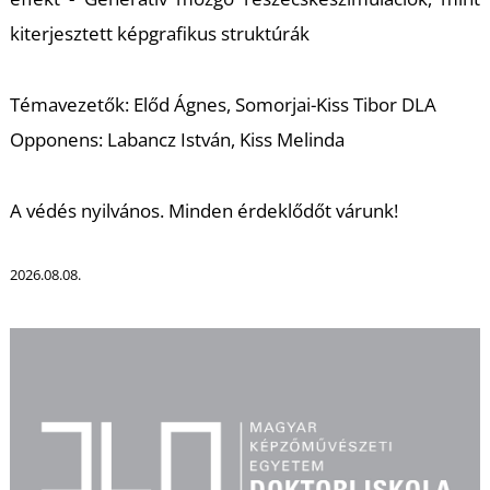
K
kiterjesztett képgrafikus struktúrák
Témavezetők: Előd Ágnes, Somorjai-Kiss Tibor DLA
Opponens: Labancz István, Kiss Melinda
A védés nyilvános. Minden érdeklődőt várunk!
2026.08.08.