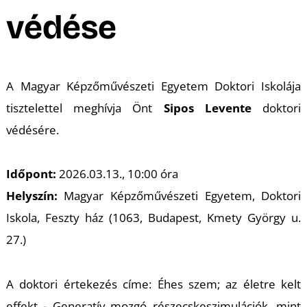
A
védése
A Magyar Képzőművészeti Egyetem Doktori Iskolája
tisztelettel meghívja Önt
Sipos Levente
doktori
védésére.
Időpont:
2026.03.13., 10:00 óra
Helyszín:
Magyar Képzőművészeti Egyetem, Doktori
Iskola, Feszty ház (1063, Budapest, Kmety György u.
27.)
A doktori értekezés címe: Éhes szem; az életre kelt
effekt - Generatív mozgó részecskeszimulációk, mint