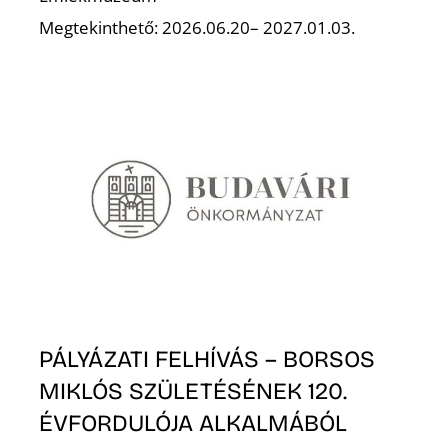
É
Megtekinthető: 2026.06.20– 2027.01.03.
PÁLYÁZATI FELHÍVÁS – BORSOS
MIKLÓS SZÜLETÉSÉNEK 120.
ÉVFORDULÓJA ALKALMÁBÓL