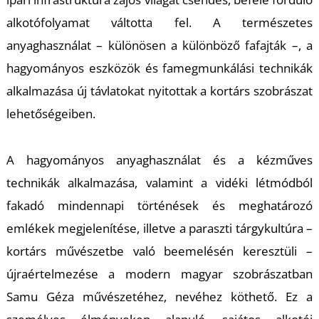
U
alkotófolyamat váltotta fel. A természetes
anyaghasználat – különösen a különböző fafajták –, a
hagyományos eszközök és famegmunkálási technikák
alkalmazása új távlatokat nyitottak a kortárs szobrászat
lehetőségeiben.
Á
A hagyományos anyaghasználat és a kézműves
technikák alkalmazása, valamint a vidéki létmódból
fakadó mindennapi történések és meghatározó
emlékek megjelenítése, illetve a paraszti tárgykultúra –
kortárs művészetbe való beemelésén keresztüli –
újraértelmezése a modern magyar szobrászatban
Samu Géza művészetéhez, nevéhez köthető. Ez a