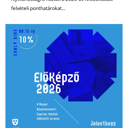
T
felvételi ponthatárokat...
A