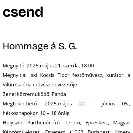
A
csend
Hommage á S. G.
Megnyitó: 2025.május 21. szerda, 18:00
Megnyitja: Iski Kocsis Tibor festőművész, kurátor, a
Viltin Galéria művészeti vezetője
Zenei közreműködő: Panda
Megtekinthető: 2025.május 22 – június 05.,
hétköznapokon 10 – 18 óráig
Helyszín: Parthenón-fríz Terem, Epreskert, Magyar
Képzőművészeti Egyetem (1063 Budapest, Kmety