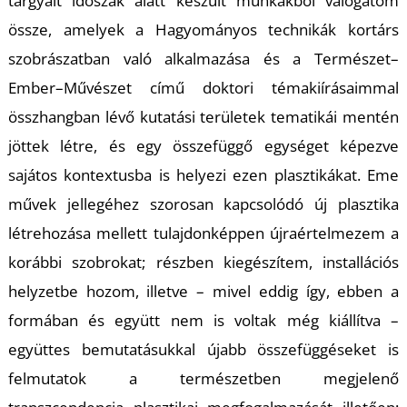
tárgyalt időszak alatt készült munkákból válogatom
össze, amelyek a Hagyományos technikák kortárs
szobrászatban való alkalmazása és a Természet–
I
Ember–Művészet című doktori témakiírásaimmal
összhangban lévő kutatási területek tematikái mentén
jöttek létre, és egy összefüggő egységet képezve
sajátos kontextusba is helyezi ezen plasztikákat. Eme
művek jellegéhez szorosan kapcsolódó új plasztika
létrehozása mellett tulajdonképpen újraértelmezem a
korábbi szobrokat; részben kiegészítem, installációs
helyzetbe hozom, illetve – mivel eddig így, ebben a
formában és együtt nem is voltak még kiállítva –
együttes bemutatásukkal újabb összefüggéseket is
felmutatok a természetben megjelenő