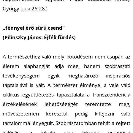
K
György utca 26-28.)
„fénnyel érő sűrü csend”
(Pilinszky János: Éjféli fürdés)
A természethez való mély kötődésem nem csupán az
életem alaphangját adja meg, hanem szobrászati
tevékenységem egyik meghatározó inspirációs
táptalajává is vált. A természet élménye, a vele való
ciklikus együttlétezés tapasztalata a transzcendencia
érzékelésének lehetőségégét teremtette meg,
művészetemen keresztül pedig kifejezni való
tartalommá lényegült. Szobrászatomban tehát a rejtett
valóság, a felszín alatt húzódó esszencia