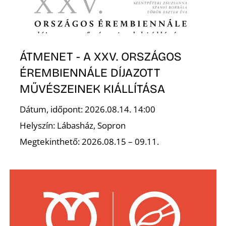
É
ÁTMENET - A XXV. ORSZÁGOS
ÉREMBIENNÁLE DÍJAZOTT
MŰVÉSZEINEK KIÁLLÍTÁSA
P
Dátum, időpont: 2026.08.14. 14:00
Helyszín: Lábasház, Sopron
Megtekinthető: 2026.08.15 – 09.11.