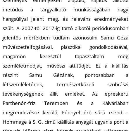
személyes élményeken alapuló, sajátos alkotói
metódus a tárgyalkotó munkásságában nagy
hangsúllyal jelent meg, és releváns eredményeket
szült. A 2007-től 2017-ig tartó alkotói periódusomban
jelentős mértékben tudtam azonosulni Samu Géza
L
művészetfelfogásával, plasztikai gondolkodásával,
magamon keresztül tapasztaltam meg
szemléletmódját, művészi attitűdjét. Ez a kiállítás
részint Samu Gézának, pontosabban a
létszemléletének, természetközeli szobrászi
tevékenységének állít emléket. Az epreskerti
Parthenón-fríz Teremben és a Kálváriában
megrendezésre kerülő,
Fénnyel érő sűrü csend –
Hommage á S. G
.
című kiállítás anyagát ugyanis pont a