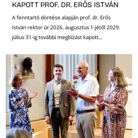
KAPOTT PROF. DR. ERŐS ISTVÁN
R
A fenntartó döntése alapján prof. dr. Erős
István rektor úr 2026. augusztus 1-jétől 2029.
július 31-ig további megbízást kapott...