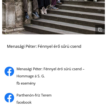
A
Menasági Péter: Fénnyel érő sűrü csend
Menasági Péter: Fénnyel érő sűrü csend –
Hommage á S. G.
fb esemény
Parthenón-fríz Terem
facebook