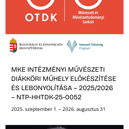
Z
MKE INTÉZMÉNYI MŰVÉSZETI
DIÁKKÖRI MŰHELY ELŐKÉSZÍTÉSE
ÉS LEBONYOLÍTÁSA – 2025/2026
– NTP-HHTDK-25-0052
2025. szeptember 1. – 2026. augusztus 31