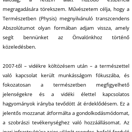
T
megragadására törekszem. Művészetem célja, hogy a
Természetben (Physis) megnyilvánuló transzcendens
Abszolútumot olyan formában adjam vissza, amely
segít bennünket az Önvalónkhoz történő
közeledésben.
2007-től – vidékre költözésem után – a természettel
való kapcsolat került munkásságom fókuszába, és
fokozatosan a természetben megfigyelhető
jelenségekre és a vidéki élettel kapcsolatos
hagyományok irányba tevődött át érdeklődésem. Ez a
jelentős mozzanat átformálta a gondolkodásmódomat,
a szobrászi tevékenységhez való hozzáállásomat. Az
ipari infrastruktúra zajos világát csendes, befelé forduló