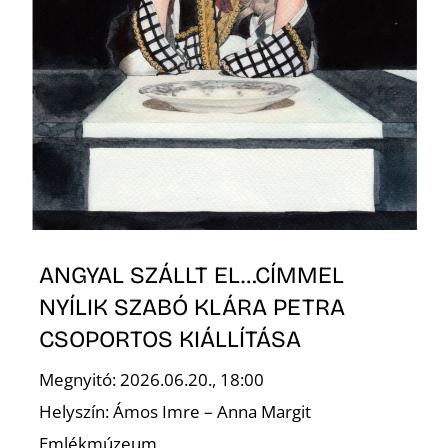
Z
ANGYAL SZÁLLT EL…CÍMMEL
NYÍLIK SZABÓ KLÁRA PETRA
CSOPORTOS KIÁLLÍTÁSA
Megnyitó: 2026.06.20., 18:00
Helyszín: Ámos Imre – Anna Margit
Emlékmúzeum