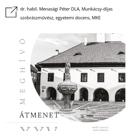
K
dr. habil. Menasági Péter DLA, Munkácsy-díjas
szobrászművész, egyetemi docens, MKE