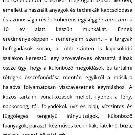
transzcendencia plasztikai megfogalmazását illetően;
emellett a használt anyagok és technikák kapcsolódása
S
és azonossága révén koherens egységgé szervezem a
10 év alatt készült munkákat. Ennek
eredményeképpen – reményeim szerint – a tárgyak
befogadásuk során, a több szinten is kapcsolódó
szálakon keresztül egy szövevényes olvasattá állnak
össze úgy, hogy a különböző megoldások és tartalmi
rétegek összefonódása mentén egyikről a másikra
haladva folyamatosan visszavezetnek egymáshoz. A
közös tartalmi vonatkozások mellett ilyenek a fény,
napkorong, táj, folyadékok (víz és olaj), vízszintes és
függőleges tengelyű irányultságok, különböző
faanyagok, paraszti kézműves technikák, fateknő, búza,