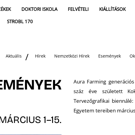
ZÉKEK
DOKTORI ISKOLA
FELVÉTELI
KIÁLLÍTÁSOK
STROBL 170
Aktuális
Hírek
Nemzetközi Hírek
Események
Ok
SEMÉNYEK
Aura Farming generációs
száz éve született Ko
Tervezőgrafikai biennálé
Egyetem tereiben március 1
MÁRCIUS 1–15.