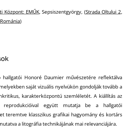
ti Központ: EMŰK
, Sepsiszentgyörgy, (
Strada Oltului 2,
 Románia
)
sok
ió hallgatói Honoré Daumier művészetére reflektálva
 amelyekben saját vizuális nyelvükön gondolják tovább a
kritikus, karakterközpontú szemléletét. A kiállítás az
 reprodukcióival együtt mutatja be a hallgatói
et teremtve klasszikus grafikai hagyomány és kortárs
utatva a litográfia technikájának mai relevanciájára.