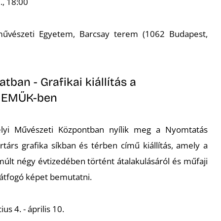
., 18:00
művészeti Egyetem, Barcsay terem (1062 Budapest,
ban - Grafikai kiállítás a
i EMŰK-ben
élyi Művészeti Központban nyílik meg a Nyomtatás
árs grafika síkban és térben című kiállítás, amely a
múlt négy évtizedében történt átalakulásáról és műfaji
átfogó képet bemutatni.
s 4. - április 10.