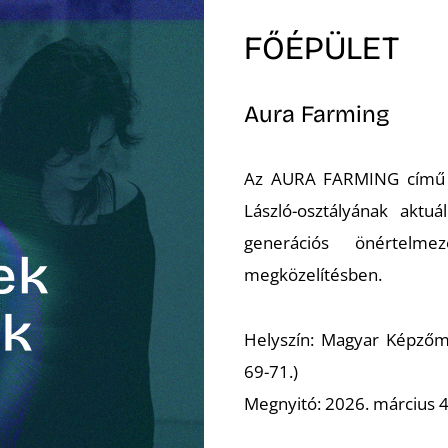
FŐÉPÜLET
Aura Farming
Az AURA FARMING című k
László-osztályának aktu
generációs önértelme
megközelítésben.
Helyszín: Magyar Képzőm
69-71.)
Megnyitó: 2026. március 4