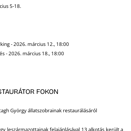
ius 5-18.
ing - 2026. március 12., 18:00
tés - 2026. március 18., 18:00
STAURÁTOR FOKON
stagh György állatszobrainak restaurálásáról
gy leszármazottainak felajánlásával 13 alkotás került a