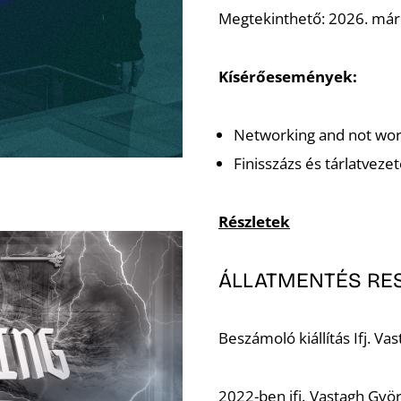
Megtekinthető: 2026. márc
Kísérőesemények:
Networking and not work
Finisszázs és tárlatveze
Részletek
ÁLLATMENTÉS RE
Beszámoló kiállítás Ifj. Va
2022-ben ifj. Vastagh Györ