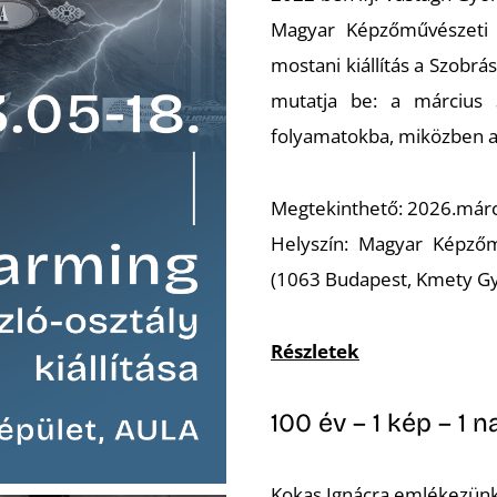
Magyar Képzőművészeti
mostani kiállítás a Szobr
mutatja be: a március 3
folyamatokba, miközben a 
Megtekinthető: 2026.márc
Helyszín: Magyar Képzőm
(1063 Budapest, Kmety Gy
Részletek
100 év – 1 kép – 1 n
Kokas Ignácra emlékezünk