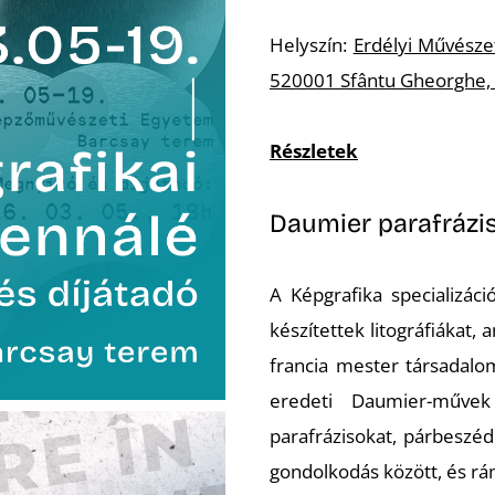
Helyszín:
Erdélyi Művésze
520001 Sfântu Gheorghe,
Részletek
Daumier parafrázi
A Képgrafika specializác
készítettek litográfiákat,
francia mester társadalom
eredeti Daumier-művek
parafrázisokat, párbeszéd
gondolkodás között, és rám