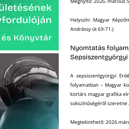
Megnyitó: 2026. március 5
Helyszín: Magyar Képző
Andrássy út 69-71.)
Nyomtatás folyamat
Sepsiszentgyörgy
A sepsiszentgyörgyi Erd
folyamatban – Magyar kort
kortárs magyar grafika el
sokszínűségéről szeretne 
Megtekinthető: 2026.márciu