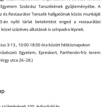
 Egyetem Szobrász Tanszékének gyűjteményébe. A
ász és Restaurátor Tanszék hallgatóinak közös munkáját
-án nyíló tárlat betekintést enged a restaurálási
közel százéves alkotások is színpadra lépnek.
ius 3-13., 10:00-18:00 óra között hétköznapokon
űvészeti Egyetem, Epreskert, Parthenón-fríz terem
örgy utca 26–28.)
ap
 születésének 100. évfordulóján