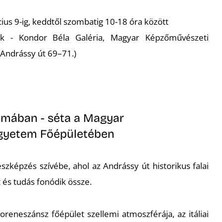
us 9-ig, keddtől szombatig 10-18 óra között
zék - Kondor Béla Galéria, Magyar Képzőművészeti
Andrássy út 69–71.)
omában - séta a Magyar
gyetem Főépületében
képzés szívébe, ahol az Andrássy út historikus falai
t és tudás fonódik össze.
oreneszánsz főépület szellemi atmoszférája, az itáliai