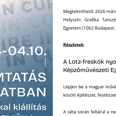
Megtekinthető: 2026 márci
Helyszín: Grafika Tans
Egyetem (1062 Budapest, 
Részletek
A Lotz-freskók ny
Képzőművészeti E
Lépjen be a magyar művész
között építészet, festésze
A séta során feltárul a ne