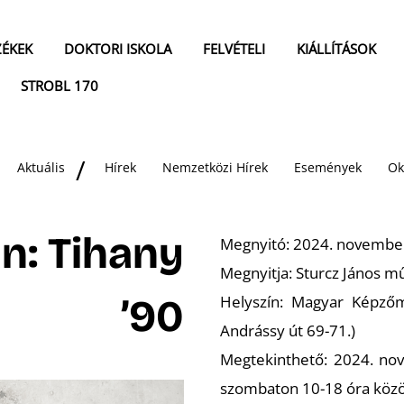
ZÉKEK
DOKTORI ISKOLA
FELVÉTELI
KIÁLLÍTÁSOK
STROBL 170
Aktuális
Hírek
Nemzetközi Hírek
Események
Ok
án: Tihany
Megnyitó: 2024. november
Megnyitja: Sturcz János m
’90
Helyszín: Magyar Képző
Andrássy út 69-71.)
Megtekinthető: 2024. no
szombaton 10-18 óra közö