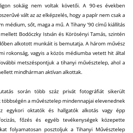
zágon sokáig nem voltak követői. A 90-es években
szerűvé vált az az elképzelés, hogy a papír nem csak a
 médium, sőt, maga a mű. A Tihany ’90 című kiállítás
 mellett Bodóczky István és Körösényi Tamás, szintén
időben alkotott munkáit is bemutatja. A három művész
mi rokonság, vagyis a közös médiumba vetett hit által
ovábbi metszéspontjuk a tihanyi művésztelep, ahol a
llett mindhárman aktívan alkottak.
kutatás során több száz privát fotográfiát sikerült
lek többségén a művésztelep mindennapjai elevenednek
z egykori oktatók és hallgatók alkotás vagy épp
 focizás, főzés és egyéb tevékenységek közepette
ókat folyamatosan posztoljuk a Tihanyi Művésztelep