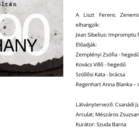
A Liszt Ferenc Zenemű
elhangzik:
Jean Sibelius: Impromptu f
Előadják:
Zemplényi Zsófia - heged
Kovács Villő - hegedű
Szöllősi Kata - brácsa
Regenhart Anna Blanka – c
Látványtervező: Csanádi Ju
Arculat: Mészáros Zsuzsa
Kurátor: Szuda Barna