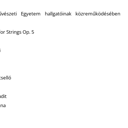
vészeti Egyetem hallgatóinak közreműködésében
or Strings Op. 5
ű
selló
dit
nna