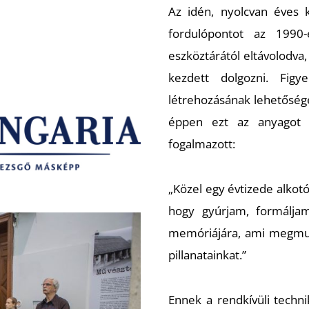
Az idén, nyolcvan éves 
fordulópontot az 1990
eszköztárától eltávolodva,
kezdett dolgozni. Figy
létrehozásának lehetősége
éppen ezt az anyagot v
fogalmazott:
„Közel egy évtizede alkot
hogy gyúrjam, formálja
memóriájára, ami megmut
pillanatainkat.”
Ennek a rendkívüli techni