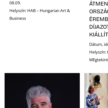
08.09.
ÁTMENE
Helyszín: HAB – Hungarian Art &
ORSZÁ
Business
ÉREMB
DÍJAZ
KIÁLLÍ
Dátum, id
Helyszín:
MEgtekint