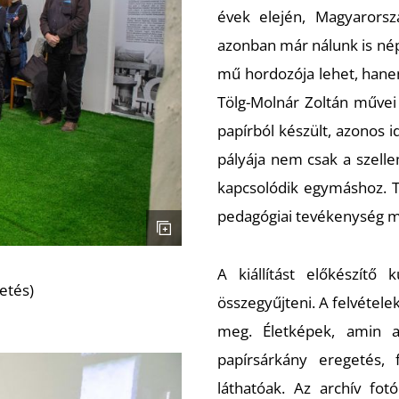
évek elején, Magyarors
azonban már nálunk is nép
mű hordozója lehet, hanem
Tölg-Molnár Zoltán művei
papírból készült, azonos 
pályája nem csak a szelle
kapcsolódik egymáshoz. T
pedagógiai tevékenység me
A kiállítást előkészítő 
zetés)
összegyűjteni. A felvéte
meg. Életképek, amin a
papírsárkány eregetés,
láthatóak. Az archív fot