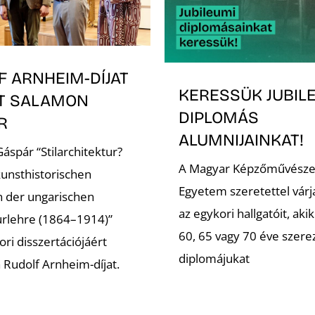
F ARNHEIM-DÍJAT
KERESSÜK JUBIL
T SALAMON
DIPLOMÁS
ÁR
ALUMNIJAINKAT!
áspár “Stilarchitektur?
A Magyar Képzőművésze
kunsthistorischen
Egyetem szeretettel várj
n der ungarischen
az egykori hallgatóit, akik
urlehre (1864–1914)”
60, 65 vagy 70 éve szer
ri disszertációjáért
diplomájukat
a Rudolf Arnheim-díjat.