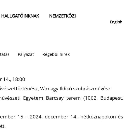
HALLGATÓINKNAK
NEMZETKÖZI
English
tatás
Pályázat
Régebbi hírek
 14., 18:00
űvészettörténész, Várnagy Ildikó szobrászművész
művészeti Egyetem Barcsay terem (1062, Budapest,
vember 15 – 2024. december 14., hétköznapokon és
tt.