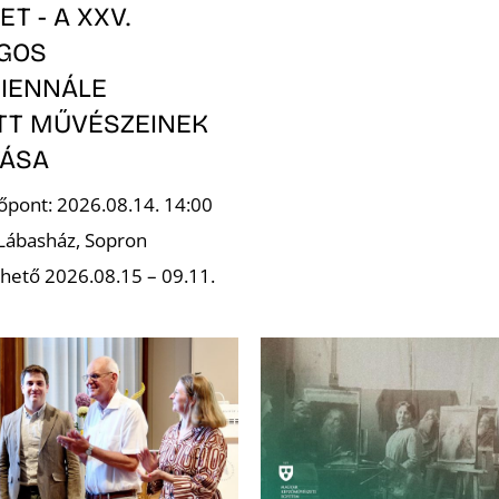
T - A XXV.
GOS
IENNÁLE
OTT MŰVÉSZEINEK
TÁSA
őpont: 2026.08.14. 14:00
 Lábasház, Sopron
hető 2026.08.15 – 09.11.