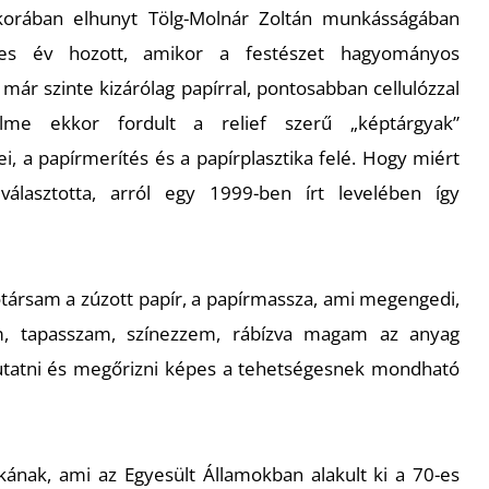
korában elhunyt Tölg-Molnár Zoltán munkásságában
-es év hozott, amikor a festészet hagyományos
 már szinte kizárólag papírral, pontosabban cellulózzal
elme ekkor fordult a relief szerű „képtárgyak”
i, a papírmerítés és a papírplasztika felé. Hogy miért
álasztotta, arról egy 1999-ben írt levelében így
ótársam a zúzott papír, a papírmassza, ami megengedi,
m, tapasszam, színezzem, rábízva magam az anyag
atni és megőrizni képes a tehetségesnek mondható
kának, ami az Egyesült Államokban alakult ki a 70-es