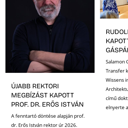
RUDOL
KAPOT
GÁSP
Salamon G
Transfer 
Wissens i
ÚJABB REKTORI
Architekt
MEGBÍZÁST KAPOTT
című dokto
PROF. DR. ERŐS ISTVÁN
elnyerte 
A fenntartó döntése alapján prof.
dr. Erős István rektor úr 2026.