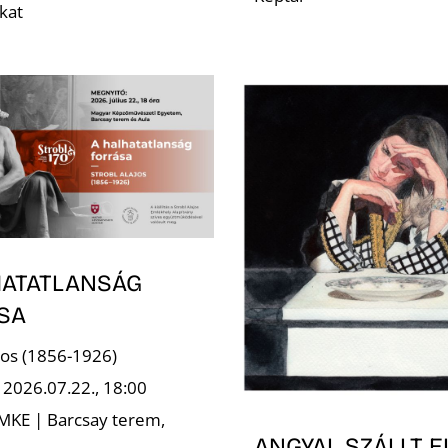
kat
HATATLANSÁG
SA
ajos (1856-1926)
 2026.07.22., 18:00
 MKE | Barcsay terem,
ANGYAL SZÁLLT E