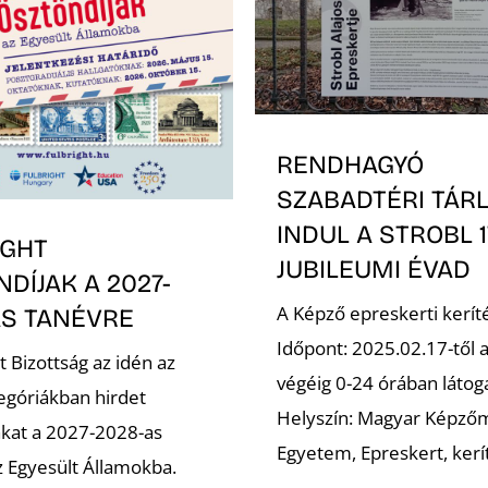
RENDHAGYÓ
SZABADTÉRI TÁR
INDUL A STROBL 
IGHT
JUBILEUMI ÉVAD
DÍJAK A 2027-
A Képző epreskerti keríté
AS TANÉVRE
Időpont: 2025.02.17-től a
t Bizottság az idén az
végéig 0-24 órában látog
tegóriákban hirdet
Helyszín: Magyar Képző
akat a 2027-2028-as
Egyetem, Epreskert, kerí
z Egyesült Államokba.