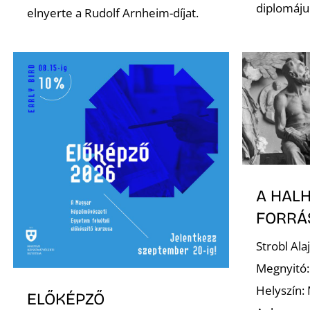
diplomáju
elnyerte a Rudolf Arnheim-díjat.
A HAL
FORRÁ
Strobl Al
Megnyitó:
Helyszín:
ELŐKÉPZŐ