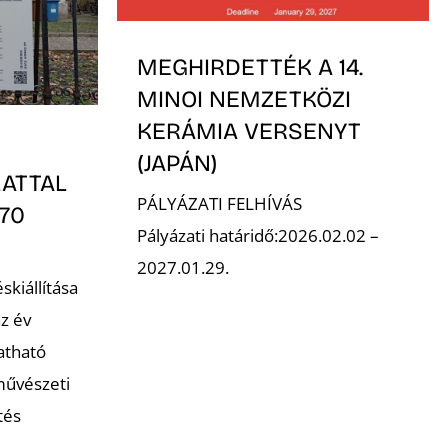
MEGHIRDETTÉK A 14.
MINOI NEMZETKÖZI
KERÁMIA VERSENYT
(JAPÁN)
LATTAL
PÁLYÁZATI FELHÍVÁS
170
Pályázati határidő:2026.02.02 –
2027.01.29.
skiállítása
z év
atható
művészeti
tés