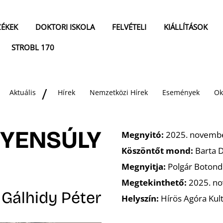
ZÉKEK
DOKTORI ISKOLA
FELVÉTELI
KIÁLLÍTÁSOK
STROBL 170
Aktuális
Hírek
Nemzetközi Hírek
Események
Ok
GYENSÚLY
Megnyitó:
2025. november
Köszöntőt mond:
Barta D
Megnyitja:
Polgár Botond
Megtekinthető:
2025. no
Gálhidy Péter
Helyszín:
Hírös Agóra Kult