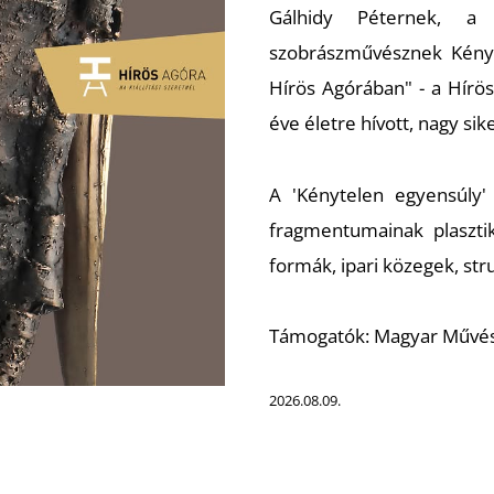
Gálhidy Péternek, a 
szobrászművésznek
Kény
Hírös Agórában" - a Hírö
éve életre hívott, nagy s
A 'Kénytelen egyensúly'
fragmentumainak plasztik
formák, ipari közegek, str
Támogatók: Magyar Művész
2026.08.09.