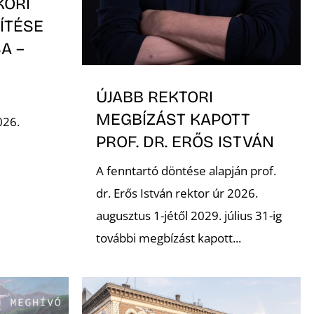
KÖRI
ÍTÉSE
A –
-
ÚJABB REKTORI
MEGBÍZÁST KAPOTT
026.
PROF. DR. ERŐS ISTVÁN
A fenntartó döntése alapján prof.
dr. Erős István rektor úr 2026.
augusztus 1-jétől 2029. július 31-ig
további megbízást kapott...