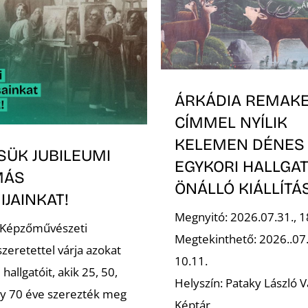
ÁRKÁDIA REMAK
CÍMMEL NYÍLIK
KELEMEN DÉNES
SÜK JUBILEUMI
EGYKORI HALLGA
MÁS
ÖNÁLLÓ KIÁLLÍT
JAINKAT!
Megnyitó: 2026.07.31., 1
 Képzőművészeti
Megtekinthető: 2026..07
zeretettel várja azokat
10.11.
 hallgatóit, akik 25, 50,
Helyszín: Pataky László V
gy 70 éve szerezték meg
Képtár