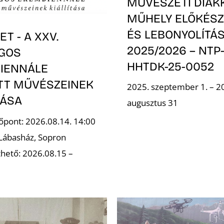
MŰVÉSZETI DIÁK
MŰHELY ELŐKÉSZ
ÉS LEBONYOLÍTÁS
T - A XXV.
2025/2026 – NTP
GOS
HHTDK-25-0052
IENNÁLE
OTT MŰVÉSZEINEK
2025. szeptember 1. – 2
TÁSA
augusztus 31
őpont: 2026.08.14. 14:00
 Lábasház, Sopron
hető: 2026.08.15 –