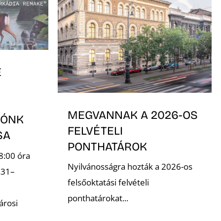
E
MEGVANNAK A 2026-OS
TÓNK
FELVÉTELI
ÁSA
PONTHATÁROK
8:00 óra
Nyilvánosságra hozták a 2026-os
.31–
felsőoktatási felvételi
ponthatárokat...
árosi