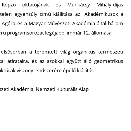
Képző oktatójának és Munkácsy Mihály-díjas
telen egyensúly
című kiállítása az „Akadémikusok a
s Agóra és a Magyar Művészeti Akadémia által három
ikerű programsorozat legújabb, immár 12. állomása.
 elsősorban a teremtett világ organikus természeti
ai átirataira, és az azokkal együtt álló geometrikus
uktúrák viszonyrendszerére épülő kiállítás.
eti Akadémia, Nemzeti Kulturális Alap