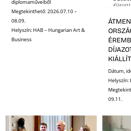
diplomaműveiből
Megtekinthető: 2026.07.10 –
08.09.
ÁTMENE
Helyszín: HAB – Hungarian Art &
ORSZÁ
Business
ÉREMB
DÍJAZ
KIÁLLÍ
Dátum, id
Helyszín:
Megtekint
09.11.