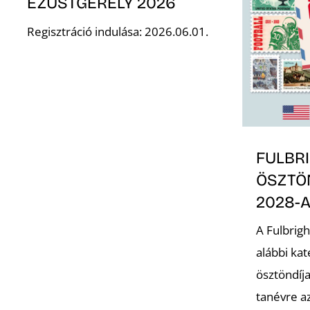
EZÜSTGERELY 2026
Regisztráció indulása: 2026.06.01.
FULBR
ÖSZTÖN
2028-
A Fulbrigh
alábbi ka
ösztöndíj
tanévre a