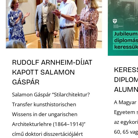
RUDOLF ARNHEIM-DÍJAT
KERES
KAPOTT SALAMON
DIPLO
GÁSPÁR
ALUMNI
Salamon Gáspár “Stilarchitektur?
A Magyar
Transfer kunsthistorischen
Egyetem s
Wissens in der ungarischen
az egykori
Architekturlehre (1864–1914)”
60, 65 va
című doktori disszertációjáért