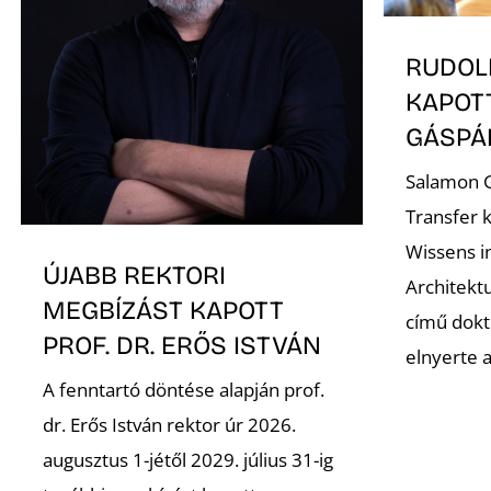
RUDOL
KAPOT
GÁSP
Salamon G
Transfer 
Wissens i
ÚJABB REKTORI
Architekt
MEGBÍZÁST KAPOTT
című dokto
PROF. DR. ERŐS ISTVÁN
elnyerte 
A fenntartó döntése alapján prof.
dr. Erős István rektor úr 2026.
augusztus 1-jétől 2029. július 31-ig