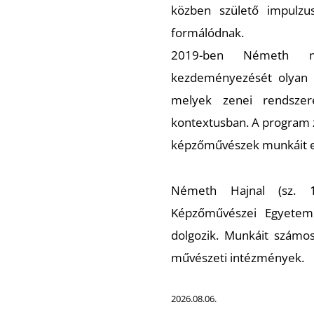
közben születő impulzu
formálódnak.
2019-ben Németh m
kezdeményezését olyan i
melyek zenei rendszere
kontextusban. A program 
képzőművészek munkáit eg
Németh Hajnal (sz. 
Képzőművészei Egyetem
dolgozik. Munkáit számos
művészeti intézmények.
2026.08.06.