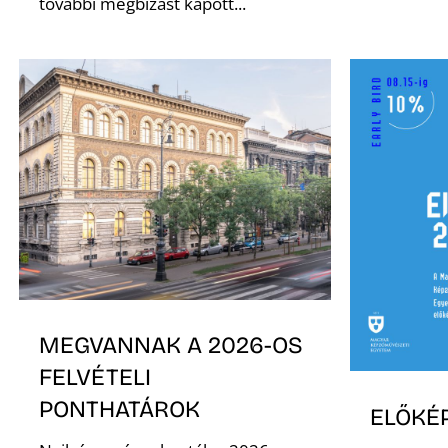
további megbízást kapott...
MEGVANNAK A 2026-OS
FELVÉTELI
PONTHATÁROK
ELŐKÉ