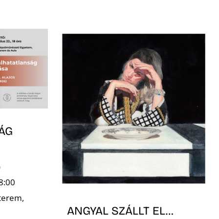
ÁG
)
8:00
terem,
ANGYAL SZÁLLT EL…