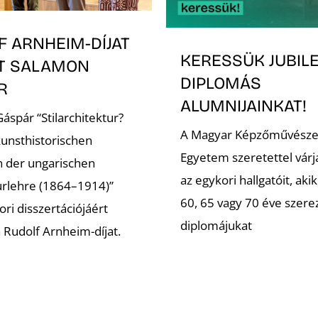
F ARNHEIM-DÍJAT
KERESSÜK JUBIL
T SALAMON
DIPLOMÁS
ÁR
ALUMNIJAINKAT!
áspár “Stilarchitektur?
A Magyar Képzőművésze
kunsthistorischen
Egyetem szeretettel várj
n der ungarischen
az egykori hallgatóit, akik
urlehre (1864–1914)”
60, 65 vagy 70 éve szer
ri disszertációjáért
diplomájukat
a Rudolf Arnheim-díjat.