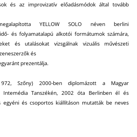
sok és az improvizatív előadásmódok által tovább
egalapította YELLOW SOLO néven berlini
dő- és folyamatalapú alkotói formátumok számára,
ket és utalásokat vizsgálnak vizuális művészeti
zeneszerzők és
yaránt prezentálja.
1972, Szőny) 2000-ben diplomázott a Magyar
 Intemédia Tanszékén, 2002 óta Berlinben él és
 egyéni és csoportos kiállításon mutatták be neves