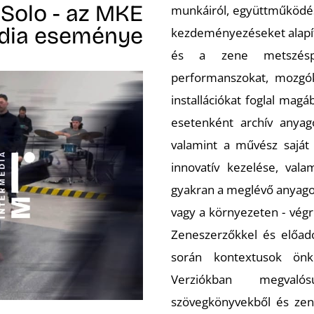
Solo - az MKE
munkáiról, együttműködés
dia eseménye
kezdeményezéseket alapít
és a zene metszéspont
performanszokat, mozgók
installációkat foglal mag
esetenként archív anyag
valamint a művész saját 
innovatív kezelése, vala
gyakran a meglévő anyago
vagy a környezeten - végr
Zeneszerzőkkel és előad
során kontextusok önké
Verziókban megvalós
szövegkönyvekből és zene