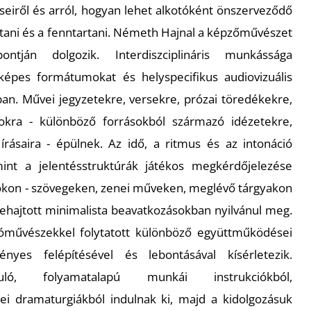
eiről és arról, hogyan lehet alkotóként önszerveződő
ani és a fenntartani. Németh Hajnal a képzőművészet
ján dolgozik. Interdiszciplináris munkássága
épes formátumokat és helyspecifikus audiovizuális
ában. Művei jegyzetekre, versekre, prózai töredékekre,
okra - különböző forrásokból származó idézetekre,
írásaira - épülnek. Az idő, a ritmus és az intonáció
mint a jelentésstruktúrák játékos megkérdőjelezése
kon - szövegeken, zenei műveken, meglévő tárgyakon
ehajtott minimalista beavatkozásokban nyilvánul meg.
óművészekkel folytatott különböző együttműködései
nyes felépítésével és lebontásával kísérletezik.
uló, folyamatalapú munkái instrukciókból,
i dramaturgiákból indulnak ki, majd a kidolgozásuk