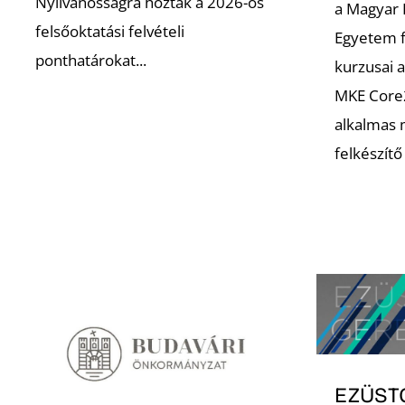
Nyilvánosságra hozták a 2026-os
a Magyar
felsőoktatási felvételi
Egyetem f
ponthatárokat...
kurzusai 
MKE Core
alkalmas 
felkészít
EZÜST