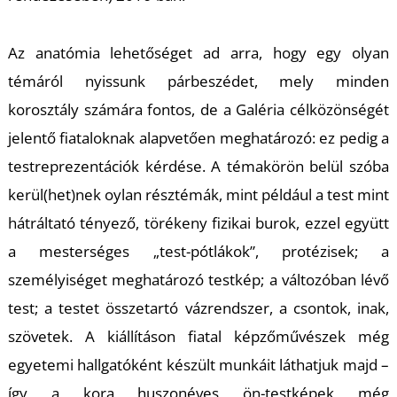
U
Az anatómia lehetőséget ad arra, hogy egy olyan
témáról nyissunk párbeszédet, mely minden
korosztály számára fontos, de a Galéria célközönségét
jelentő fiataloknak alapvetően meghatározó: ez pedig a
testreprezentációk kérdése. A témakörön belül szóba
Á
kerül(het)nek oylan résztémák, mint például a test mint
hátráltató tényező, törékeny fizikai burok, ezzel együtt
a mesterséges „test-pótlákok”, protézisek; a
személyiséget meghatározó testkép; a változóban lévő
test; a testet összetartó vázrendszer, a csontok, inak,
szövetek. A kiállításon fiatal képzőművészek még
egyetemi hallgatóként készült munkáit láthatjuk majd –
így a kora huszonéves ön-testképek még