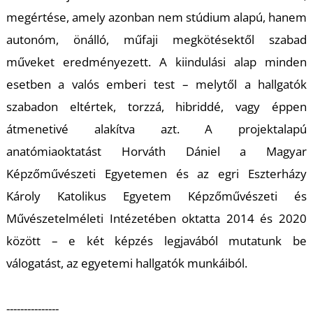
K
megértése, amely azonban nem stúdium alapú, hanem
autonóm, önálló, műfaji megkötésektől szabad
műveket eredményezett. A kiindulási alap minden
esetben a valós emberi test – melytől a hallgatók
szabadon eltértek, torzzá, hibriddé, vagy éppen
átmenetivé alakítva azt. A projektalapú
anatómiaoktatást Horváth Dániel a Magyar
Képzőművészeti Egyetemen és az egri Eszterházy
Károly Katolikus Egyetem Képzőművészeti és
Művészetelméleti Intézetében oktatta 2014 és 2020
között – e két képzés legjavából mutatunk be
válogatást, az egyetemi hallgatók munkáiból.
---------------