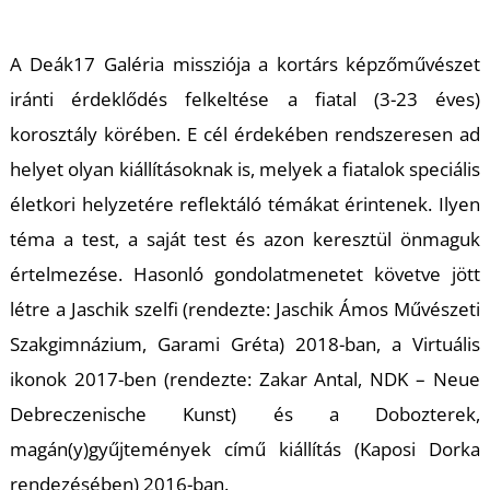
T
A Deák17 Galéria missziója a kortárs képzőművészet
iránti érdeklődés felkeltése a fiatal (3-23 éves)
korosztály körében. E cél érdekében rendszeresen ad
helyet olyan kiállításoknak is, melyek a fiatalok speciális
életkori helyzetére reflektáló témákat érintenek. Ilyen
téma a test, a saját test és azon keresztül önmaguk
értelmezése. Hasonló gondolatmenetet követve jött
létre a Jaschik szelfi (rendezte: Jaschik Ámos Művészeti
Szakgimnázium, Garami Gréta) 2018-ban, a Virtuális
ikonok 2017-ben (rendezte: Zakar Antal, NDK – Neue
Debreczenische Kunst) és a Dobozterek,
magán(y)gyűjtemények című kiállítás (Kaposi Dorka
rendezésében) 2016-ban.