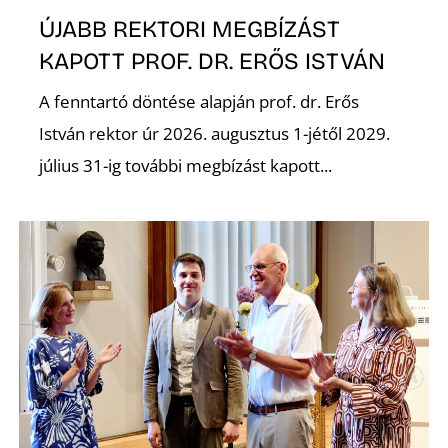
K
ÚJABB REKTORI MEGBÍZÁST
KAPOTT PROF. DR. ERŐS ISTVÁN
A fenntartó döntése alapján prof. dr. Erős
István rektor úr 2026. augusztus 1-jétől 2029.
július 31-ig további megbízást kapott...