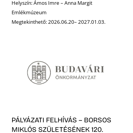
T
Helyszín: Ámos Imre – Anna Margit
Emlékmúzeum
Megtekinthető: 2026.06.20– 2027.01.03.
A
PÁLYÁZATI FELHÍVÁS – BORSOS
MIKLÓS SZÜLETÉSÉNEK 120.