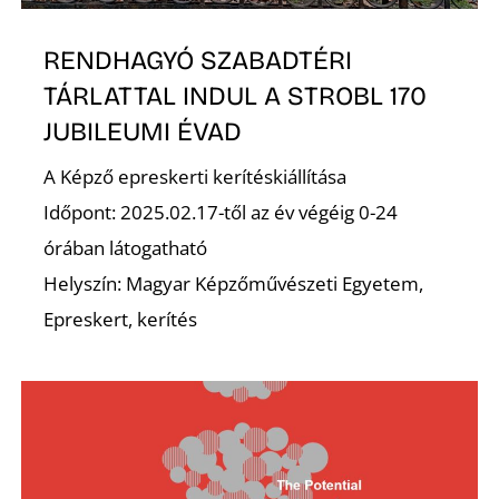
É
RENDHAGYÓ SZABADTÉRI
TÁRLATTAL INDUL A STROBL 170
JUBILEUMI ÉVAD
A Képző epreskerti kerítéskiállítása
Időpont: 2025.02.17-től az év végéig 0-24
órában látogatható
Helyszín: Magyar Képzőművészeti Egyetem,
Epreskert, kerítés