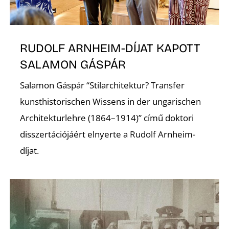
É
RUDOLF ARNHEIM-DÍJAT KAPOTT
SALAMON GÁSPÁR
Salamon Gáspár “Stilarchitektur? Transfer
kunsthistorischen Wissens in der ungarischen
P
Architekturlehre (1864–1914)” című doktori
disszertációjáért elnyerte a Rudolf Arnheim-
díjat.