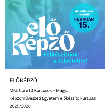
E
K
ELŐKÉPZŐ
MKE Core10 Kurzusok – Magyar
Képzőművészeti Egyetem előkészítő kurzusai
2025/2026