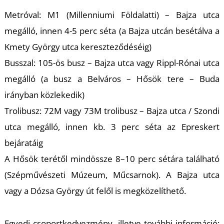
U
Metróval: M1 (Millenniumi Földalatti) – Bajza utca
megálló, innen 4-5 perc séta (a Bajza utcán besétálva a
Kmety György utca kereszteződéséig)
Busszal: 105-ös busz – Bajza utca vagy Rippl-Rónai utca
megálló (a busz a Belváros – Hősök tere – Buda
irányban közlekedik)
Á
Trolibusz: 72M vagy 73M trolibusz – Bajza utca / Szondi
utca megálló, innen kb. 3 perc séta az Epreskert
bejáratáig
A Hősök terétől mindössze 8–10 perc sétára található
(Szépművészeti Múzeum, Műcsarnok). A Bajza utca
vagy a Dózsa György út felől is megközelíthető.
Egyedi csoportkedvezmény, illetve további információ: