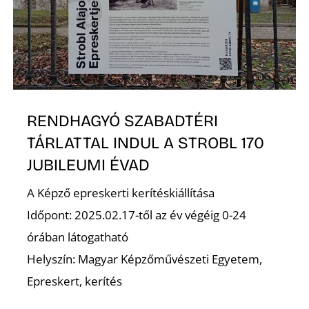
É
RENDHAGYÓ SZABADTÉRI
TÁRLATTAL INDUL A STROBL 170
JUBILEUMI ÉVAD
A Képző epreskerti kerítéskiállítása
Időpont: 2025.02.17-től az év végéig 0-24
órában látogatható
Helyszín: Magyar Képzőművészeti Egyetem,
Epreskert, kerítés