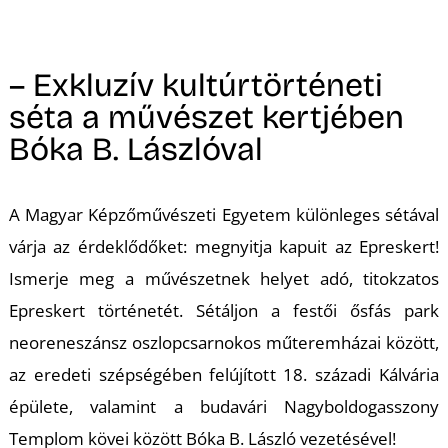
A
– Exkluzív kultúrtörténeti
séta a művészet kertjében
Bóka B. Lászlóval
A Magyar Képzőművészeti Egyetem különleges sétával
várja az érdeklődőket: megnyitja kapuit az Epreskert!
Ismerje meg a művészetnek helyet adó, titokzatos
Epreskert történetét. Sétáljon a festői ősfás park
neoreneszánsz oszlopcsarnokos műteremházai között,
az eredeti szépségében felújított 18. századi Kálvária
épülete, valamint a budavári Nagyboldogasszony
Templom kövei között Bóka B. László vezetésével!