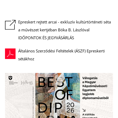
Epreskert rejtett arcai - exkluzív kultúrtörténeti séta
I
a művészet kertjéban Bóka B. Lászlóval
IDŐPONTOK ÉS JEGYVÁSÁRLÁS
Általános Szerződési Feltételek (ÁSZF) Epreskerti
sétákhoz