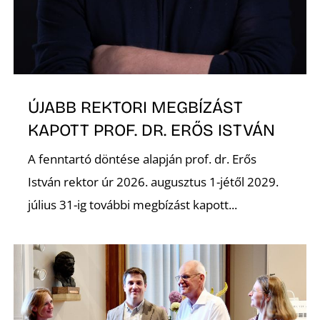
K
ÚJABB REKTORI MEGBÍZÁST
KAPOTT PROF. DR. ERŐS ISTVÁN
A fenntartó döntése alapján prof. dr. Erős
István rektor úr 2026. augusztus 1-jétől 2029.
július 31-ig további megbízást kapott...