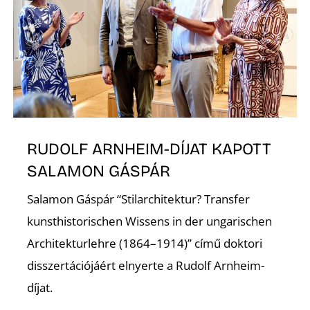
É
RUDOLF ARNHEIM-DÍJAT KAPOTT
P
SALAMON GÁSPÁR
Salamon Gáspár “Stilarchitektur? Transfer
kunsthistorischen Wissens in der ungarischen
Architekturlehre (1864–1914)” című doktori
disszertációjáért elnyerte a Rudolf Arnheim-
díjat.