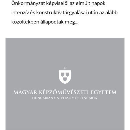
Önkormányzat képviselői az elmúlt napok
intenzív és konstruktív tárgyalásai után az alább
K
közöltekben állapodtak meg...