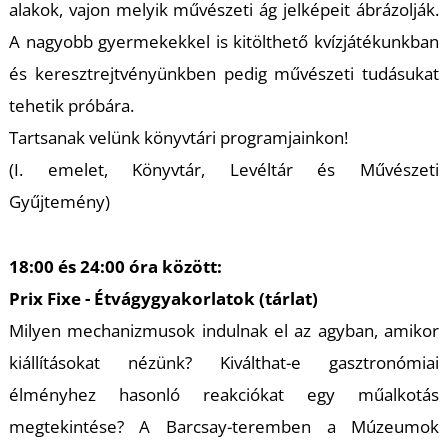
alakok, vajon melyik művészeti ág jelképeit ábrázolják.
A nagyobb gyermekekkel is kitölthető kvízjátékunkban
és keresztrejtvényünkben pedig művészeti tudásukat
I
tehetik próbára.
Tartsanak velünk könyvtári programjainkon!
(I. emelet, Könyvtár, Levéltár és Művészeti
Gyűjtemény)
18:00 és 24:00 óra között:
Prix Fixe - Étvágygyakorlatok (tárlat)
Milyen mechanizmusok indulnak el az agyban, amikor
kiállításokat nézünk? Kiválthat-e gasztronómiai
élményhez hasonló reakciókat egy műalkotás
megtekintése? A Barcsay-teremben a Múzeumok