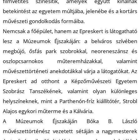
K
filmvetítés színesítik, amelyek együtt kínálnak
betekintést az egyetem múltjába, jelenébe és a kortárs
művészeti gondolkodás formáiba.
Nemcsak a főépület, hanem az Epreskert is látogatható
lesz a Múzeumok Éjszakáján: a belváros szívében
megbújó, ősfás park szobrokkal, neoreneszánsz és
oszlopcsarnokos műteremházakkal, valamint
művészettörténeti anekdotákkal várja a látogatókat. Az
Epreskert ad otthont a Képzőművészeti Egyetem
Szobrász Tanszékének, valamint olyan különleges
helyszíneknek, mint a Parthenón-fríz kiállítótér, Strobl
Alajos egykori műterme és a Kálvária.
A Múzeumok Éjszakáján Bóka B. László
művészettörténész vezetett sétáján a nagymesterek