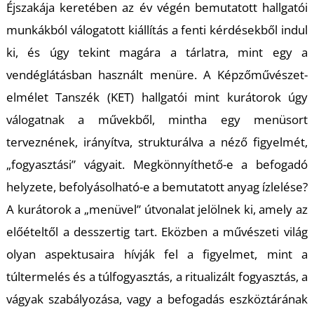
Éjszakája keretében az év végén bemutatott hallgatói
S
munkákból válogatott kiállítás a fenti kérdésekből indul
ki, és úgy tekint magára a tárlatra, mint egy a
vendéglátásban használt menüre. A Képzőművészet-
elmélet Tanszék (KET) hallgatói mint kurátorok úgy
válogatnak a művekből, mintha egy menüsort
terveznének, irányítva, strukturálva a néző figyelmét,
„fogyasztási” vágyait. Megkönnyíthető-e a befogadó
helyzete, befolyásolható-e a bemutatott anyag ízlelése?
A kurátorok a „menüvel” útvonalat jelölnek ki, amely az
előételtől a desszertig tart. Eközben a művészeti világ
olyan aspektusaira hívják fel a figyelmet, mint a
túltermelés és a túlfogyasztás, a ritualizált fogyasztás, a
vágyak szabályozása, vagy a befogadás eszköztárának