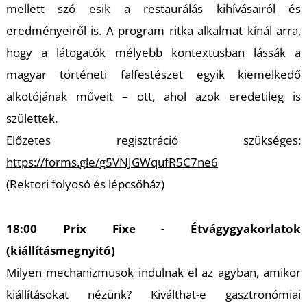
mellett szó esik a restaurálás kihívásairól és
eredményeiről is. A program ritka alkalmat kínál arra,
hogy a látogatók mélyebb kontextusban lássák a
magyar történeti falfestészet egyik kiemelkedő
alkotójának műveit – ott, ahol azok eredetileg is
születtek.
Előzetes regisztráció szükséges:
https://forms.gle/g5VNJGWqufR5C7ne6
(Rektori folyosó és lépcsőház)
18:00 Prix Fixe - Étvágygyakorlatok
(kiállításmegnyitó)
Milyen mechanizmusok indulnak el az agyban, amikor
kiállításokat nézünk? Kiválthat-e gasztronómiai