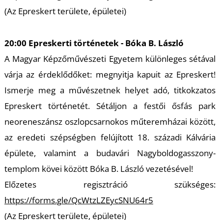
(Az Epreskert területe, épületei)
20:00 Epreskerti történetek - Bóka B. László
A Magyar Képzőművészeti Egyetem különleges sétával
várja az érdeklődőket: megnyitja kapuit az Epreskert!
N
Ismerje meg a művészetnek helyet adó, titkokzatos
Epreskert történetét. Sétáljon a festői ősfás park
neoreneszánsz oszlopcsarnokos műteremházai között,
az eredeti szépségben felújított 18. századi Kálvária
épülete, valamint a budavári Nagyboldogasszony-
templom kövei között Bóka B. László vezetésével!
Előzetes regisztráció szükséges:
https://forms.gle/QcWtzLZEycSNU64r5
(Az Epreskert területe, épületei)