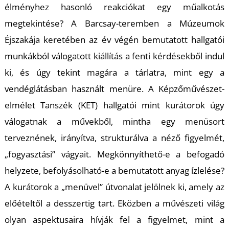
A
élményhez hasonló reakciókat egy műalkotás
megtekintése? A Barcsay-teremben a Múzeumok
Éjszakája keretében az év végén bemutatott hallgatói
munkákból válogatott kiállítás a fenti kérdésekből indul
ki, és úgy tekint magára a tárlatra, mint egy a
vendéglátásban használt menüre. A Képzőművészet-
elmélet Tanszék (KET) hallgatói mint kurátorok úgy
válogatnak a művekből, mintha egy menüsort
terveznének, irányítva, strukturálva a néző figyelmét,
„fogyasztási” vágyait. Megkönnyíthető-e a befogadó
helyzete, befolyásolható-e a bemutatott anyag ízlelése?
A kurátorok a „menüvel” útvonalat jelölnek ki, amely az
előételtől a desszertig tart. Eközben a művészeti világ
olyan aspektusaira hívják fel a figyelmet, mint a