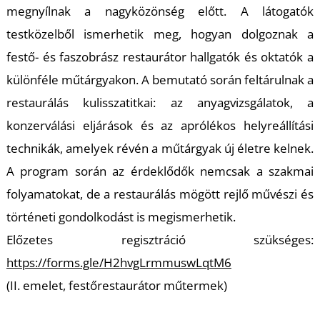
megnyílnak a nagyközönség előtt. A látogatók
R
testközelből ismerhetik meg, hogyan dolgoznak a
festő- és faszobrász restaurátor hallgatók és oktatók a
különféle műtárgyakon. A bemutató során feltárulnak a
restaurálás kulisszatitkai: az anyagvizsgálatok, a
konzerválási eljárások és az aprólékos helyreállítási
technikák, amelyek révén a műtárgyak új életre kelnek.
A program során az érdeklődők nemcsak a szakmai
folyamatokat, de a restaurálás mögött rejlő művészi és
történeti gondolkodást is megismerhetik.
Előzetes regisztráció szükséges:
https://forms.gle/H2hvgLrmmuswLqtM6
(II. emelet, festőrestaurátor műtermek)