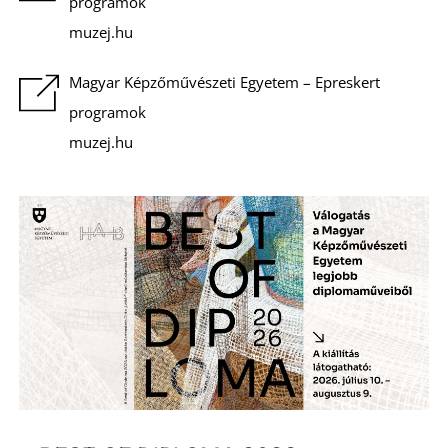
E
programok
muzej.hu
Magyar Képzőművészeti Egyetem – Epreskert
programok
muzej.hu
K