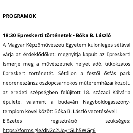
T
PROGRAMOK
18:30 Epreskerti történetek - Bóka B. László
A Magyar Képzőművészeti Egyetem különleges sétával
várja az érdeklődőket: megnyitja kapuit az Epreskert!
Ismerje meg a művészetnek helyet adó, titkokzatos
A
Epreskert történetét. Sétáljon a festői ősfás park
neoreneszánsz oszlopcsarnokos műteremházai között,
az eredeti szépségben felújított 18. századi Kálvária
épülete, valamint a budavári Nagyboldogasszony-
templom kövei között Bóka B. László vezetésével!
Előzetes regisztráció szükséges:
https://forms.gle/dN2c2UoyrGLh5WGg6