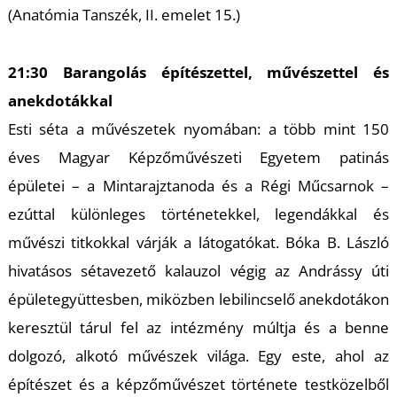
L
(Anatómia Tanszék, II. emelet 15.)
21:30 Barangolás építészettel, művészettel és
anekdotákkal
Esti séta a művészetek nyomában: a több mint 150
éves Magyar Képzőművészeti Egyetem patinás
épületei – a Mintarajztanoda és a Régi Műcsarnok –
ezúttal különleges történetekkel, legendákkal és
művészi titkokkal várják a látogatókat. Bóka B. László
hivatásos sétavezető kalauzol végig az Andrássy úti
épületegyüttesben, miközben lebilincselő anekdotákon
keresztül tárul fel az intézmény múltja és a benne
dolgozó, alkotó művészek világa. Egy este, ahol az
építészet és a képzőművészet története testközelből