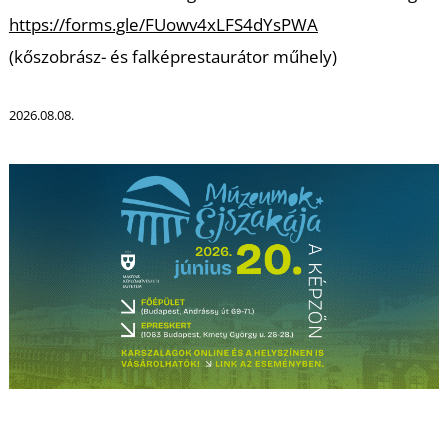
https://forms.gle/FUowv4xLFS4dYsPWA
Z
(kőszobrász- és falképrestaurátor műhely)
2026.08.08.