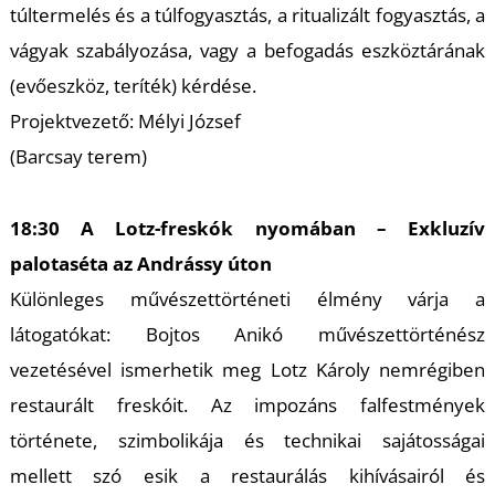
K
túltermelés és a túlfogyasztás, a ritualizált fogyasztás, a
vágyak szabályozása, vagy a befogadás eszköztárának
(evőeszköz, teríték) kérdése.
Projektvezető: Mélyi József
(Barcsay terem)
18:30 A Lotz-freskók nyomában – Exkluzív
palotaséta az Andrássy úton
Különleges művészettörténeti élmény várja a
látogatókat: Bojtos Anikó művészettörténész
vezetésével ismerhetik meg Lotz Károly nemrégiben
restaurált freskóit. Az impozáns falfestmények
története, szimbolikája és technikai sajátosságai
mellett szó esik a restaurálás kihívásairól és