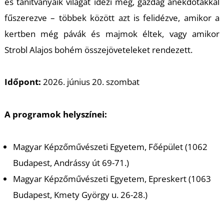
T
és tanítványaik világát idézi meg, gazdag anekdotákkal
fűszerezve – többek között azt is felidézve, amikor a
kertben még pávák és majmok éltek, vagy amikor
Strobl Alajos bohém összejöveteleket rendezett.
Időpont:
2026. június 20. szombat
A programok helyszínei:
Magyar Képzőművészeti Egyetem, Főépület (1062
Budapest, Andrássy út 69-71.)
Magyar Képzőművészeti Egyetem, Epreskert (1063
Budapest, Kmety György u. 26-28.)