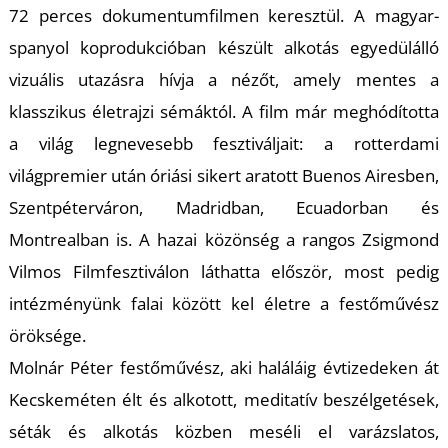
72 perces dokumentumfilmen keresztül. A magyar-
spanyol koprodukcióban készült alkotás egyedülálló
vizuális utazásra hívja a nézőt, amely mentes a
klasszikus életrajzi sémáktól. A film már meghódította
a világ legnevesebb fesztiváljait: a rotterdami
Z
világpremier után óriási sikert aratott Buenos Airesben,
Szentpéterváron, Madridban, Ecuadorban és
Montrealban is. A hazai közönség a rangos Zsigmond
Vilmos Filmfesztiválon láthatta először, most pedig
intézményünk falai között kel életre a festőművész
öröksége.
Molnár Péter festőművész, aki haláláig évtizedeken át
Kecskeméten élt és alkotott, meditatív beszélgetések,
séták és alkotás közben meséli el varázslatos,