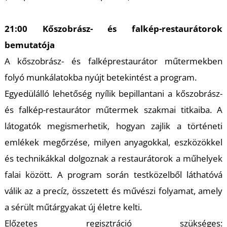
21:00 Kőszobrász- és falkép-restaurátorok
bemutatója
S
A kőszobrász- és falképrestaurátor műtermekben
folyó munkálatokba nyújt betekintést a program.
Egyedülálló lehetőség nyílik bepillantani a kőszobrász-
és falkép-restaurátor műtermek szakmai titkaiba. A
látogatók megismerhetik, hogyan zajlik a történeti
emlékek megőrzése, milyen anyagokkal, eszközökkel
és technikákkal dolgoznak a restaurátorok a műhelyek
falai között. A program során testközelből láthatóvá
válik az a precíz, összetett és művészi folyamat, amely
a sérült műtárgyakat új életre kelti.
Előzetes regisztráció szükséges: