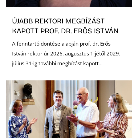
K
ÚJABB REKTORI MEGBÍZÁST
KAPOTT PROF. DR. ERŐS ISTVÁN
A fenntartó döntése alapján prof. dr. Erős
István rektor úr 2026. augusztus 1-jétől 2029.
július 31-ig további megbízást kapott...