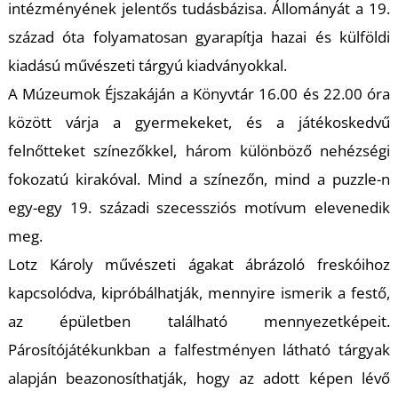
intézményének jelentős tudásbázisa. Állományát a 19.
század óta folyamatosan gyarapítja hazai és külföldi
kiadású művészeti tárgyú kiadványokkal.
A Múzeumok Éjszakáján a Könyvtár 16.00 és 22.00 óra
között várja a gyermekeket, és a játékoskedvű
L
felnőtteket színezőkkel, három különböző nehézségi
fokozatú kirakóval. Mind a színezőn, mind a puzzle-n
egy-egy 19. századi szecessziós motívum elevenedik
meg.
Lotz Károly művészeti ágakat ábrázoló freskóihoz
kapcsolódva, kipróbálhatják, mennyire ismerik a festő,
az épületben található mennyezetképeit.
Párosítójátékunkban a falfestményen látható tárgyak
alapján beazonosíthatják, hogy az adott képen lévő