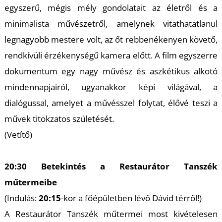
egyszerű, mégis mély gondolatait az életről és a
minimalista művészetről, amelynek vitathatatlanul
legnagyobb mestere volt, az őt rebbenékenyen követő,
Ő
rendkívüli érzékenységű kamera előtt. A film egyszerre
dokumentum egy nagy művész és aszkétikus alkotó
mindennapjairól, ugyanakkor képi világával, a
dialógussal, amelyet a művésszel folytat, élővé teszi a
művek titokzatos születését.
(Vetítő)
20:30 Betekintés a Restaurátor Tanszék
műtermeibe
(Indulás:
20:15
-kor a főépületben lévő Dávid térről!)
A Restaurátor Tanszék műtermei most kivételesen