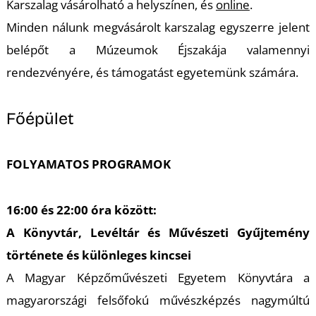
U
Karszalag vásárolható a helyszínen, és
online
.
Minden nálunk megvásárolt karszalag egyszerre jelent
belépőt a Múzeumok Éjszakája valamennyi
rendezvényére, és támogatást egyetemünk számára.
Főépület
Á
FOLYAMATOS PROGRAMOK
16:00 és 22:00 óra között:
A Könyvtár, Levéltár és Művészeti Gyűjtemény
története és különleges kincsei
A Magyar Képzőművészeti Egyetem Könyvtára a
magyarországi felsőfokú művészképzés nagymúltú