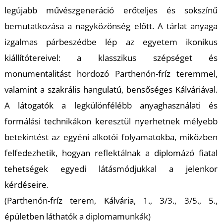
legújabb művészgeneráció erőteljes és sokszínű
bemutatkozása a nagyközönség előtt. A tárlat anyaga
izgalmas párbeszédbe lép az egyetem ikonikus
kiállítótereivel: a klasszikus szépséget és
monumentalitást hordozó Parthenón-fríz teremmel,
valamint a szakrális hangulatú, bensőséges Kálváriával.
A látogatók a legkülönfélébb anyaghasználati és
formálási technikákon keresztül nyerhetnek mélyebb
betekintést az egyéni alkotói folyamatokba, miközben
felfedezhetik, hogyan reflektálnak a diplomázó fiatal
tehetségek egyedi látásmódjukkal a jelenkor
kérdéseire.
(Parthenón-fríz terem, Kálvária, 1., 3/3., 3/5., 5.,
épületben láthatók a diplomamunkák)