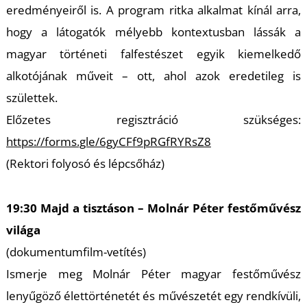
É
eredményeiről is. A program ritka alkalmat kínál arra,
hogy a látogatók mélyebb kontextusban lássák a
magyar történeti falfestészet egyik kiemelkedő
alkotójának műveit – ott, ahol azok eredetileg is
születtek.
Előzetes regisztráció szükséges:
https://forms.gle/6gyCFf9pRGfRYRsZ8
P
(Rektori folyosó és lépcsőház)
19:30 Majd a tisztáson – Molnár Péter festőművész
világa
(dokumentumfilm-vetítés)
Ismerje meg Molnár Péter magyar festőművész
lenyűgöző élettörténetét és művészetét egy rendkívüli,