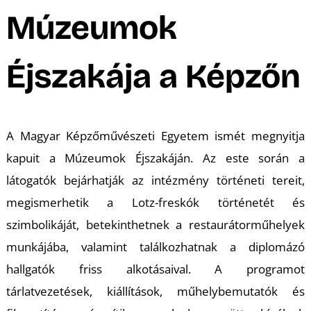
A
Múzeumok
Éjszakája a Képzőn
A Magyar Képzőművészeti Egyetem ismét megnyitja
kapuit a Múzeumok Éjszakáján. Az este során a
látogatók bejárhatják az intézmény történeti tereit,
megismerhetik a Lotz-freskók történetét és
szimbolikáját, betekinthetnek a restaurátorműhelyek
munkájába, valamint találkozhatnak a diplomázó
hallgatók friss alkotásaival. A programot
tárlatvezetések, kiállítások, műhelybemutatók és