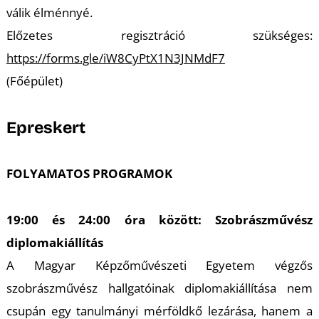
válik élménnyé.
Előzetes regisztráció szükséges:
https://forms.gle/iW8CyPtX1N3JNMdF7
(Főépület)
Epreskert
FOLYAMATOS PROGRAMOK
19:00 és 24:00 óra között: Szobrászművész
diplomakiállítás
A Magyar Képzőművészeti Egyetem végzős
szobrászművész hallgatóinak diplomakiállítása nem
csupán egy tanulmányi mérföldkő lezárása, hanem a