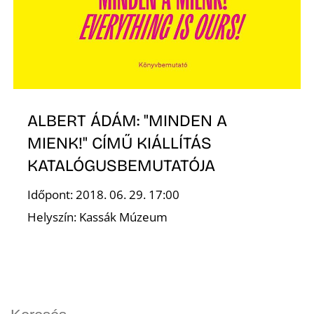
D
ALBERT ÁDÁM: "MINDEN A
MIENK!" CÍMŰ KIÁLLÍTÁS
O
KATALÓGUSBEMUTATÓJA
Időpont: 2018. 06. 29. 17:00
Helyszín: Kassák Múzeum