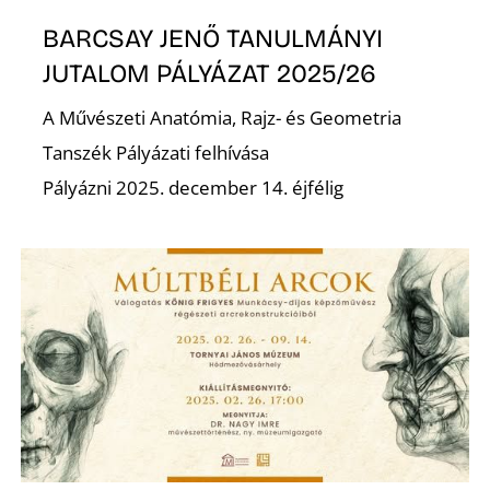
P
BARCSAY JENŐ TANULMÁNYI
JUTALOM PÁLYÁZAT 2025/26
A Művészeti Anatómia, Rajz- és Geometria
Tanszék Pályázati felhívása
Pályázni 2025. december 14. éjfélig
Z