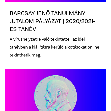
Z
BARCSAY JENŐ TANULMÁNYI
JUTALOM PÁLYÁZAT | 2020/2021-
ES TANÉV
A vírushelyzetre való tekintettel, az idei
tanévben a kiállításra kerülő alkotásokat online
tekinthetik meg.
É