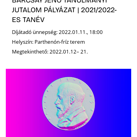
S
BARCSAY JENŐ TANULMÁNYI
JUTALOM PÁLYÁZAT | 2021/2022-
ES TANÉV
Díjátadó ünnepség: 2022.01.11., 18:00
Helyszín: Parthenón-fríz terem
Megtekinthető: 2022.01.12– 21.