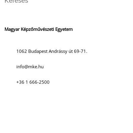
Magyar Képzőművészeti Egyetem
K
1062 Budapest Andrássy út 69-71.
info@mke.hu
+36 1 666-2500
Szociális média