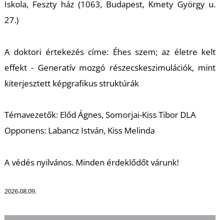
Iskola, Feszty ház (1063, Budapest, Kmety György u.
27.)
T
A doktori értekezés címe: Éhes szem; az életre kelt
effekt - Generatív mozgó részecskeszimulációk, mint
kiterjesztett képgrafikus struktúrák
Témavezetők: Előd Ágnes, Somorjai-Kiss Tibor DLA
Opponens: Labancz István, Kiss Melinda
A védés nyilvános. Minden érdeklődőt várunk!
2026.08.09.