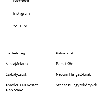
Facebook
Instagram
K
YouTube
Elérhetőség
Pályázatok
Állásajánlatok
Baráti Kör
Szabályzatok
Neptun Hallgatóknak
Amadeus Művészeti
Szenátusi jegyzőkönyvek
Alapítvány
Doktori Tanács
Beszerzési pályázatok
jegyzőkönyvek