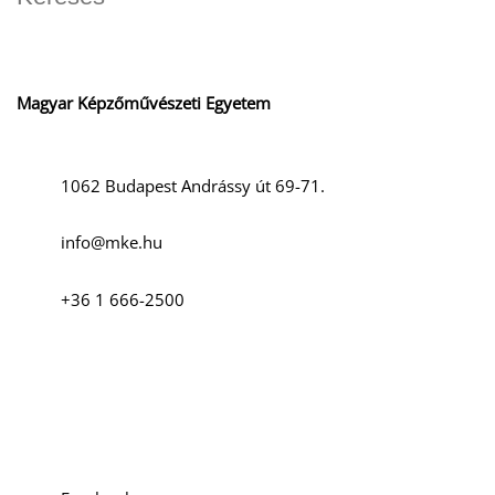
D
Magyar Képzőművészeti Egyetem
1062 Budapest Andrássy út 69-71.
info@mke.hu
O
+36 1 666-2500
Szociális média