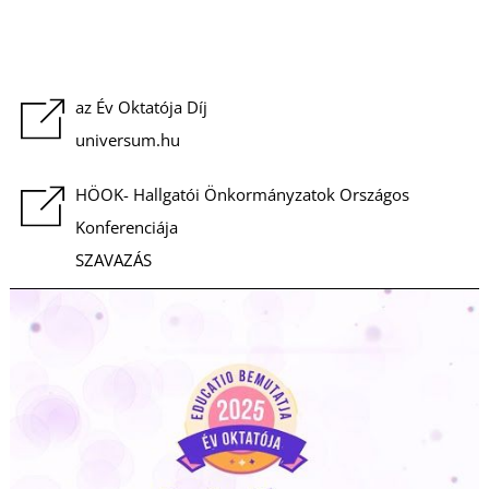
I
az Év Oktatója Díj
universum.hu
HÖOK- Hallgatói Önkormányzatok Országos
Konferenciája
S
SZAVAZÁS