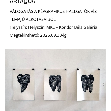
A
ARTAQUA
VÁLOGATÁS A KÉPGRAFIKUS HALLGATÓK VÍZ
TÉMÁJÚ ALKOTÁSAIBÓL
Helyszín: Helyszín: MKE – Kondor Béla Galéria
Megtekinthető: 2025.09.30-ig
N