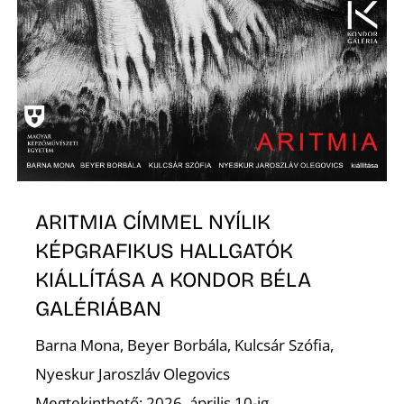
Z
ARITMIA CÍMMEL NYÍLIK
KÉPGRAFIKUS HALLGATÓK
KIÁLLÍTÁSA A KONDOR BÉLA
GALÉRIÁBAN
Barna Mona, Beyer Borbála, Kulcsár Szófia,
Nyeskur Jaroszláv Olegovics
Megtekinthető: 2026. április 10-ig