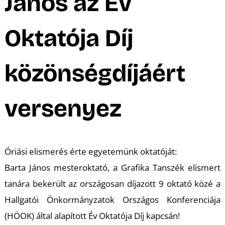
A
János az Év
Oktatója Díj
közönségdíjáért
versenyez
Óriási elismerés érte egyetemünk oktatóját:
Barta János mesteroktató, a Grafika Tanszék elismert
tanára bekerült az országosan díjazott 9 oktató közé a
Hallgatói Önkormányzatok Országos Konferenciája
(HÖOK) által alapított Év Oktatója Díj kapcsán!