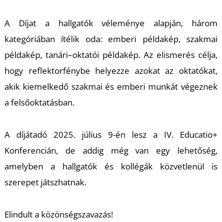
K
A Díjat a hallgatók véleménye alapján, három
kategóriában ítélik oda: emberi példakép, szakmai
példakép, tanári–oktatói példakép. Az elismerés célja,
hogy reflektorfénybe helyezze azokat az oktatókat,
akik kiemelkedő szakmai és emberi munkát végeznek
a felsőoktatásban.
T
A díjátadó 2025. július 9-én lesz a IV. Educatio+
Konferencián, de addig még van egy lehetőség,
amelyben a hallgatók és kollégák közvetlenül is
szerepet játszhatnak.
Elindult a közönségszavazás!