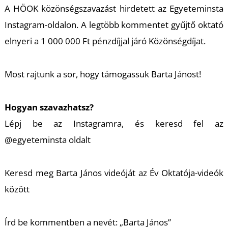
A HÖOK közönségszavazást hirdetett az Egyeteminsta
Instagram-oldalon. A legtöbb kommentet gyűjtő oktató
elnyeri a 1 000 000 Ft pénzdíjjal járó Közönségdíjat.
U
Most rajtunk a sor, hogy támogassuk Barta Jánost!
Hogyan szavazhatsz?
Lépj be az Instagramra, és keresd fel az
@egyeteminsta oldalt
Keresd meg Barta János videóját az Év Oktatója-videók
között
Írd be kommentben a nevét: „Barta János”