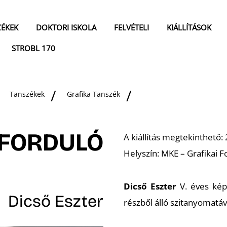
ZÉKEK
DOKTORI ISKOLA
FELVÉTELI
KIÁLLÍTÁSOK
STROBL 170
Tanszékek
Grafika Tanszék
 FORDULÓ
A kiállítás megtekinthető:
Helyszín: MKE – Grafikai 
Dicső Eszter
V. éves kép
Dicső Eszter
részből álló szitanyomatáv