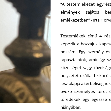
“A testemlékezet egyrészt
élmények sajátos be
emlékezetben” - írta Horvá
Testemlékek című 4 rész
képezik a hozzájuk kapcs
hozzám. Egy személy és 
tapasztalatok, amit így 
közelséget vagy távolság
helyzetet ezáltal fizikai 
lesz alapja a térbeliségn
övező személyes teret és
töredékek egy egésszé é
hiányában.