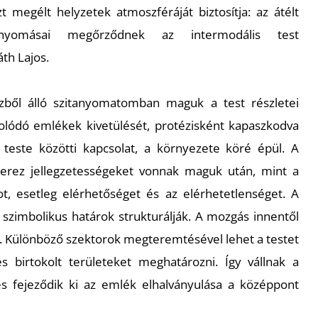
 megélt helyzetek atmoszféráját biztosítja: az átélt
nyomásai megőrződnek az intermodális test
th Lajos.
ből álló szitanyomatomban maguk a test részletei
olódó emlékek kivetülését, protézisként kapaszkodva
teste közötti kapcsolat, a környezete köré épül. A
szerez jellegzetességeket vonnak maguk után, mint a
ot, esetleg elérhetőséget és az elérhetetlenséget. A
és szimbolikus határok strukturálják. A mozgás innentől
ek. Különböző szektorok megteremtésével lehet a testet
 birtokolt területeket meghatározni. Így vállnak a
s fejeződik ki az emlék elhalványulása a középpont