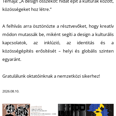
K
Témája: „A design összeköt: hidat épít a kultúrák között,
közösségeket hoz létre.”
A felhívás arra ösztönözte a résztvevőket, hogy kreatív
módon mutassák be, miként segíti a design a kulturális
kapcsolatok, az inklúzió, az identitás és a
közösségépítés erősítését – helyi és globális szinten
egyaránt.
Gratulálunk oktatóinknak a nemzetközi sikerhez!
2026.08.10.