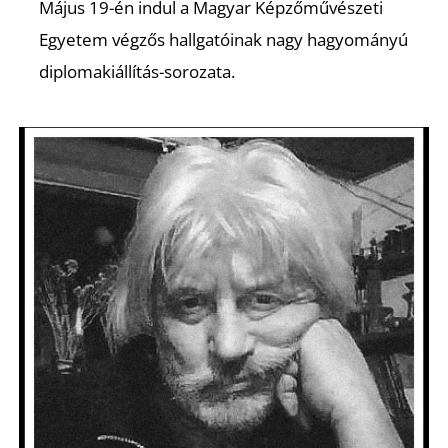
A
Május 19-én indul a Magyar Képzőművészeti
Egyetem végzős hallgatóinak nagy hagyományú
diplomakiállítás-sorozata.