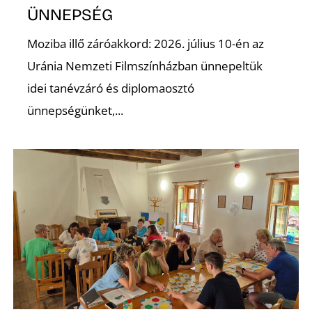
K
ÜNNEPSÉG
Moziba illő záróakkord: 2026. július 10-én az
Uránia Nemzeti Filmszínházban ünnepeltük
idei tanévzáró és diplomaosztó
ünnepségünket,...