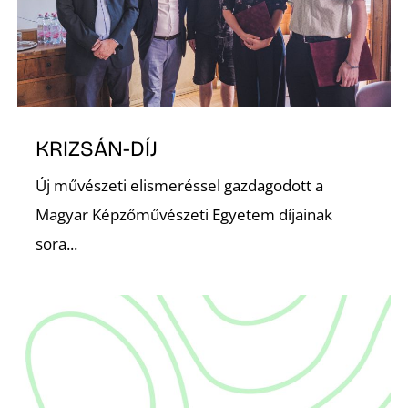
S
KRIZSÁN-DÍJ
Új művészeti elismeréssel gazdagodott a
Magyar Képzőművészeti Egyetem díjainak
sora...