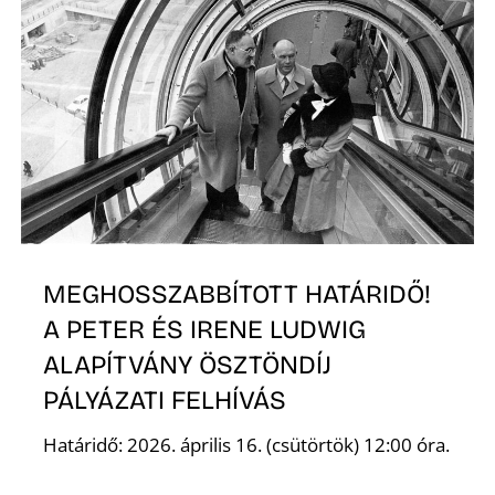
É
P
MEGHOSSZABBÍTOTT HATÁRIDŐ!
A PETER ÉS IRENE LUDWIG
ALAPÍTVÁNY ÖSZTÖNDÍJ
PÁLYÁZATI FELHÍVÁS
Határidő: 2026. április 16. (csütörtök) 12:00 óra.