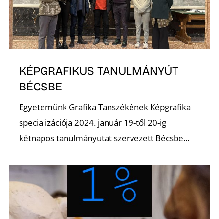
U
KÉPGRAFIKUS TANULMÁNYÚT
BÉCSBE
Á
Egyetemünk Grafika Tanszékének Képgrafika
specializációja 2024. január 19-től 20-ig
kétnapos tanulmányutat szervezett Bécsbe...