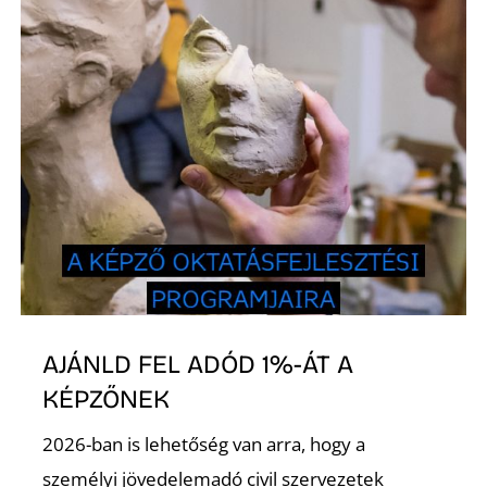
L
AJÁNLD FEL ADÓD 1%-ÁT A
KÉPZŐNEK
2026-ban is lehetőség van arra, hogy a
személyi jövedelemadó civil szervezetek