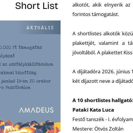
Short List
alkotót, akik elnyerik a
forintos támogatást.
A shortlistes alkotók köz
plakettjét, valamint a 
jóvoltából. A plakettet Kis
A díjátadóra 2026. június 
két díjazott neve a díjátadó
A 10 shortlistes hallgató
Pataki Kata Luca
Festő tanszék - I. évfolya
Mestere: Ötvös Zoltán