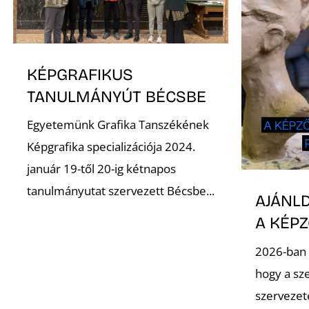
KÉPGRAFIKUS
TANULMÁNYÚT BÉCSBE
Egyetemünk Grafika Tanszékének
Képgrafika specializációja 2024.
január 19-től 20-ig kétnapos
tanulmányutat szervezett Bécsbe...
AJÁNLD
A KÉP
2026-ban 
hogy a sz
szervezet