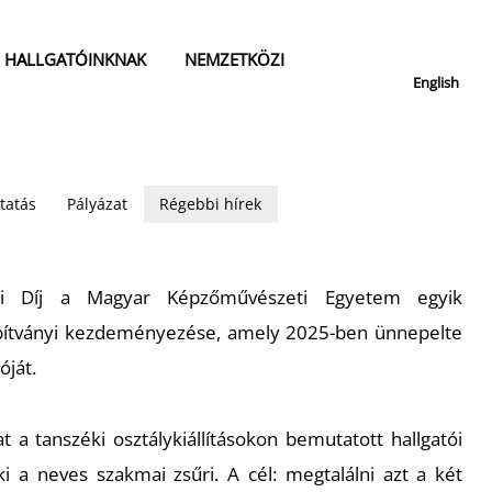
HALLGATÓINKNAK
NEMZETKÖZI
English
tatás
Pályázat
Régebbi hírek
 Díj a Magyar Képzőművészeti Egyetem egyik
ítványi kezdeményezése, amely 2025-ben ünnepelte
óját.
t a tanszéki osztálykiállításokon bemutatott hallgatói
i a neves szakmai zsűri. A cél: megtalálni azt a két