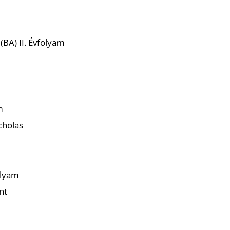
(BA) II. Évfolyam
m
cholas
olyam
nt