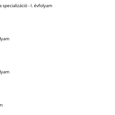
 specializáció - I. évfolyam
olyam
olyam
am