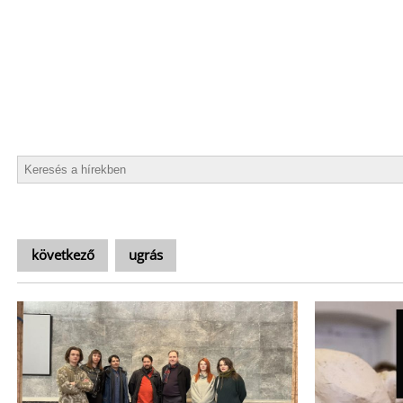
következő
ugrás