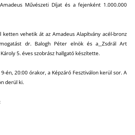
z Amadeus Művészeti Díjat és a fejenként 1.000.000
ül ketten vehetik át az Amadeus Alapítvány acél-bronz
támogatást dr. Balogh Péter elnök és a
Zsdrál Art
s Károly 5. éves szobrász hallgató készítette.
19-én, 20:00 órakor, a Képzáró Fesztiválon kerül sor. A
n derül ki.
:
m