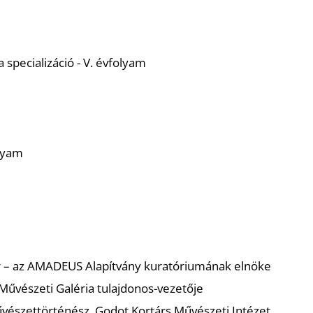
 specializáció - V. évfolyam
lyam
r – az AMADEUS Alapítvány kuratóriumának elnöke
 Művészeti Galéria tulajdonos-vezetője
vészettörténész, Godot Kortárs Művészeti Intézet