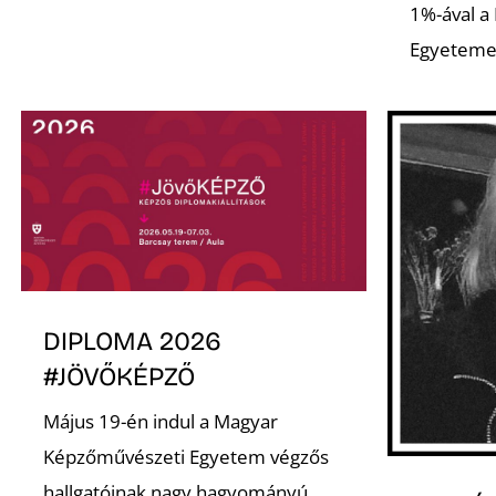
1%-ával a
Egyeteme
DIPLOMA 2026
#JÖVŐKÉPZŐ
Május 19-én indul a Magyar
Képzőművészeti Egyetem végzős
hallgatóinak nagy hagyományú