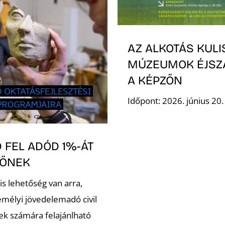
AZ ALKOTÁS KULI
MÚZEUMOK ÉJSZ
A KÉPZŐN
Időpont: 2026. június 20
 FEL ADÓD 1%-ÁT
ZŐNEK
is lehetőség van arra,
emélyi jövedelemadó civil
ek számára felajánlható