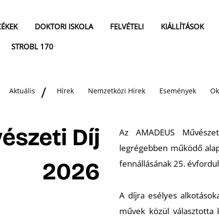
ZÉKEK
DOKTORI ISKOLA
FELVÉTELI
KIÁLLÍTÁSOK
STROBL 170
Aktuális
Hírek
Nemzetközi Hírek
Események
Ok
zeti Díj
Az AMADEUS Művészeti
legrégebben működő alap
2026
fennállásának 25. évfordul
A díjra esélyes alkotásoka
művek közül választotta k