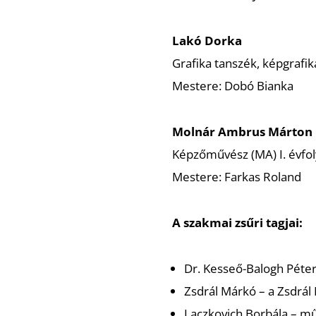
Lakó Dorka
Grafika tanszék, képgrafika
Mestere: Dobó Bianka
Molnár Ambrus Márton
Képzőművész (MA) I. évfo
Mestere: Farkas Roland
A szakmai zsűri tagjai:
Dr. Kesseő-Balogh Péte
Zsdrál Márkó – a Zsdrál
Laczkovich Borbála – mű