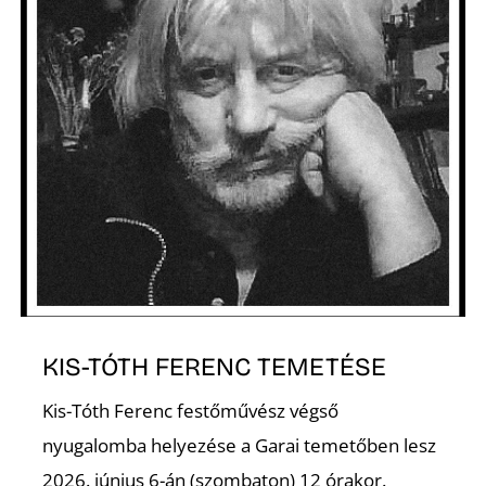
Z
KIS-TÓTH FERENC TEMETÉSE
Kis-Tóth Ferenc festőművész végső
nyugalomba helyezése a Garai temetőben lesz
2026. június 6-án (szombaton) 12 órakor.