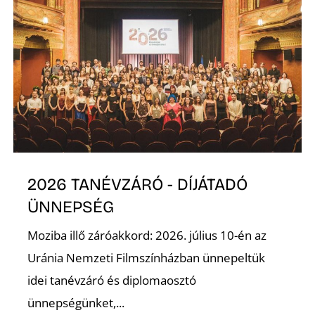
E
2026 TANÉVZÁRÓ - DÍJÁTADÓ
K
ÜNNEPSÉG
Moziba illő záróakkord: 2026. július 10-én az
Uránia Nemzeti Filmszínházban ünnepeltük
idei tanévzáró és diplomaosztó
ünnepségünket,...