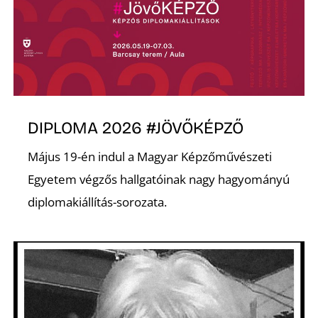
É
DIPLOMA 2026 #JÖVŐKÉPZŐ
P
Május 19-én indul a Magyar Képzőművészeti
Egyetem végzős hallgatóinak nagy hagyományú
diplomakiállítás-sorozata.