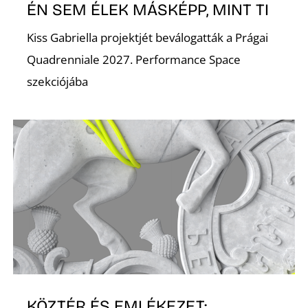
ÉN SEM ÉLEK MÁSKÉPP, MINT TI
K
Kiss Gabriella projektjét beválogatták a Prágai
Quadrenniale 2027. Performance Space
szekciójába
KÖZTÉR ÉS EMLÉKEZET: