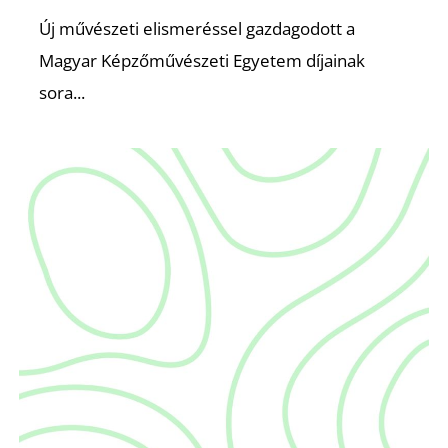
É
Új művészeti elismeréssel gazdagodott a
Magyar Képzőművészeti Egyetem díjainak
sora...