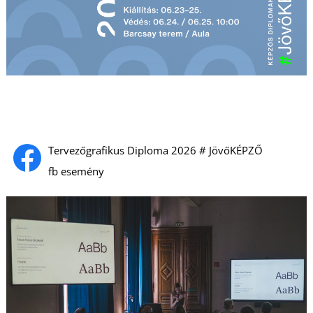
U
Á
Tervezőgrafikus Diploma 2026 # JövőKÉPZŐ
fb esemény