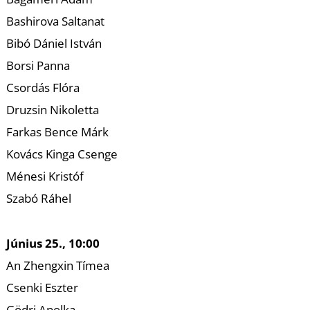
K
Bashirova Saltanat
Bibó Dániel István
Borsi Panna
Csordás Flóra
Druzsin Nikoletta
Farkas Bence Márk
Kovács Kinga Csenge
Ménesi Kristóf
Szabó Ráhel
Június 25., 10:00
An Zhengxin Tímea
Csenki Eszter
Gödri Apolka