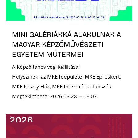
K
MINI GALÉRIÁKKÁ ALAKULNAK A
MAGYAR KÉPZŐMŰVÉSZETI
EGYETEM MŰTERMEI
A Képző tanév végi kiállításai
Helyszínek: az MKE főépülete, MKE Epreskert,
MKE Feszty Ház, MKE Intermédia Tanszék
Megtekinthető: 2026.05.28. – 06.07.